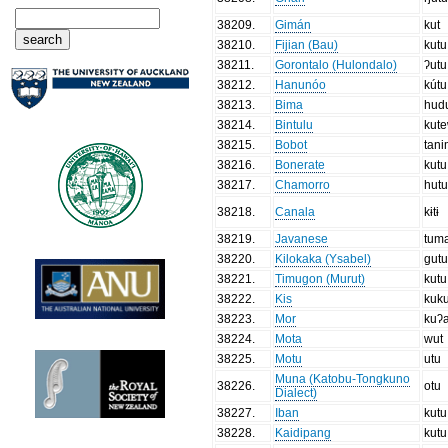
38209
.
Gimán
kut
38210
.
Fijian (Bau)
kutu
38211
.
Gorontalo (Hulondalo)
ʔutu
38212
.
Hanunóo
kútu
38213
.
Bima
hud
38214
.
Bintulu
kut
38215
.
Bobot
tan
38216
.
Bonerate
kutu
38217
.
Chamorro
hut
38218
.
Canala
kɨtɨ
38219
.
Javanese
tum
38220
.
Kilokaka (Ysabel)
gut
38221
.
Timugon (Murut)
kutu
38222
.
Kis
kuku
38223
.
Mor
kuʔ
38224
.
Mota
wut
38225
.
Motu
utu
Muna (Katobu-Tongkuno
38226
.
otu
Dialect)
38227
.
Iban
kutu
38228
.
Kaidipang
kutu