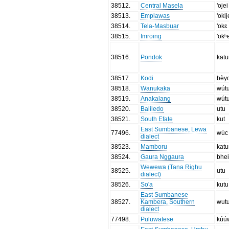
38512
.
Central Masela
'ojei
38513
.
Emplawas
'okij
38514
.
Tela-Masbuar
'okɛ
38515
.
Imroing
'okʰ
38516
.
Pondok
kat
38517
.
Kodi
bèy
38518
.
Wanukaka
wút
38519
.
Anakalang
wút
38520
.
Baliledo
utu
38521
.
South Efate
kut
East Sumbanese, Lewa
77496
.
wúc
dialect
38523
.
Mamboru
kat
38524
.
Gaura Nggaura
bhei
Wewewa (Tana Righu
38525
.
utu
dialect)
38526
.
So'a
kutu
East Sumbanese
38527
.
Kambera, Southern
wut
dialect
77498
.
Puluwatese
kúú