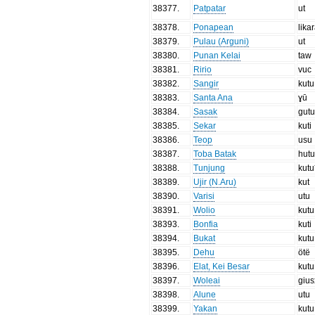
38377
.
Patpatar
ut
38378
.
Ponapean
lika
38379
.
Pulau (Arguni)
ut
38380
.
Punan Kelai
taw
38381
.
Ririo
vuc
38382
.
Sangir
kutu
38383
.
Santa Ana
ɣū
38384
.
Sasak
gut
38385
.
Sekar
kuti
38386
.
Teop
usu
38387
.
Toba Batak
hut
38388
.
Tunjung
kutu
38389
.
Ujir (N.Aru)
kut
38390
.
Varisi
utu
38391
.
Wolio
kutu
38393
.
Bonfia
kuti
38394
.
Bukat
kutu
38395
.
Dehu
ötë
38396
.
Elat, Kei Besar
kutu
38397
.
Woleai
gius
38398
.
Alune
utu
38399
.
Yakan
kutu