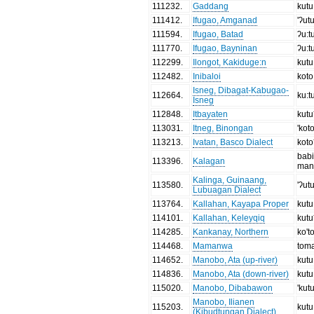
111232
.
Gaddang
kutu
111412
.
Ifugao, Amganad
'ʔut
111594
.
Ifugao, Batad
ʔu:t
111770
.
Ifugao, Bayninan
ʔu:t
112299
.
Ilongot, Kakiduge:n
kutu
112482
.
Inibaloi
koto
Isneg, Dibagat-Kabugao-
112664
.
ku:t
Isneg
112848
.
Itbayaten
kutu
113031
.
Itneg, Binongan
'kot
113213
.
Ivatan, Basco Dialect
koto
bab
113396
.
Kalagan
man
Kalinga, Guinaang,
113580
.
'ʔut
Lubuagan Dialect
113764
.
Kallahan, Kayapa Proper
kutu
114101
.
Kallahan, Keleyqiq
kutu
114285
.
Kankanay, Northern
ko't
114468
.
Mamanwa
tom
114652
.
Manobo, Ata (up-river)
kutu
114836
.
Manobo, Ata (down-river)
kutu
115020
.
Manobo, Dibabawon
'kut
Manobo, Ilianen
115203
.
kutu
(Kibudtungan Dialect)