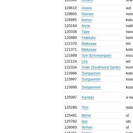
119610
.
Avava
aut
119800
.
Naman
nox
119995
.
Iranun
kutu
120164
.
Nese
nak
120336
.
Tape
nəx
120980
.
Fataluku
ham
121370
.
Makasae
imi
121371
.
Makasae
tumi
121689
.
Sye (Erromangan)
noc
122124
.
Ura
wit
122334
.
Araki (Southwest Santo)
hurr
123996
.
Surigaonon
kuto
123997
.
Surigaonon
lusa
123998
.
Surigaonon
kuy
125087
.
Kandas
a na
125280
.
Tolo
ŋut
125481
.
Merei
ut
125760
.
Iaai
uto
126060
.
Nehan
ut