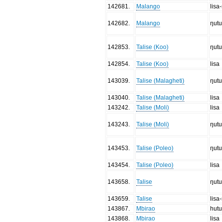
142681
.
Malango
lisa
142682
.
Malango
ŋut
142853
.
Talise (Koo)
ŋut
142854
.
Talise (Koo)
lisa
143039
.
Talise (Malagheti)
ŋut
143040
.
Talise (Malagheti)
lisa
143242
.
Talise (Moli)
lisa
143243
.
Talise (Moli)
ŋut
143453
.
Talise (Poleo)
ŋut
143454
.
Talise (Poleo)
lisa
143658
.
Talise
ŋut
143659
.
Talise
lisa
143867
.
Mbirao
hut
143868
.
Mbirao
lisa