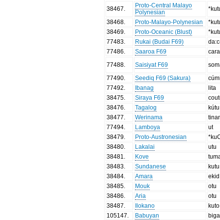
Proto-Central Malayo
38467
.
*kut
Polynesian
38468
.
Proto-Malayo-Polynesian
*kut
38469
.
Proto-Oceanic (Blust)
*kut
77483
.
Rukai (Budai F69)
da:
77486
.
Saaroa F69
car
77488
.
Saisiyat F69
som
77490
.
Seediq F69 (Sakura)
cúm
77492
.
Ibanag
lita
38475
.
Siraya F69
cou
38476
.
Tagalog
kútu
38477
.
Werinama
tina
77494
.
Lamboya
ut
38479
.
Proto-Austronesian
*ku
38480
.
Lakalai
utu
38481
.
Kove
tum
38483
.
Sundanese
kutu
38484
.
Amara
ekid
38485
.
Mouk
otu
38486
.
Aria
otu
38487
.
Ilokano
kuto
105147
.
Babuyan
big