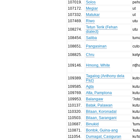
107019
.
Solos
peh
107172
.
Megiar
ut
107332
.
Matukar
ut
107469
.
Riwo
utu
Tetun Terik (Fehan
108274
.
utu
dialect)
108454
.
Saliba
tum
108651
.
Pangasinan
cuto
108825
.
Chru
kətɣ
109146
.
Hmong, White
ntʃh
Tagalog (Anthony dela
109389
.
kuto
Paz)
109585
.
Agta
kutu
109769
.
Atta, Pamplona
kutu
109953
.
Balangaw
'ʔot
110137
.
Batak, Palawan
kutu
110320
.
Bilaan, Koronadal
kutu
110503
.
Bilaan, Sarangani
kutu
110687
.
Binukid
'tum
110871
.
Bontok, Guina-ang
'kut
111054
.
Dumagat, Casiguran
ku't