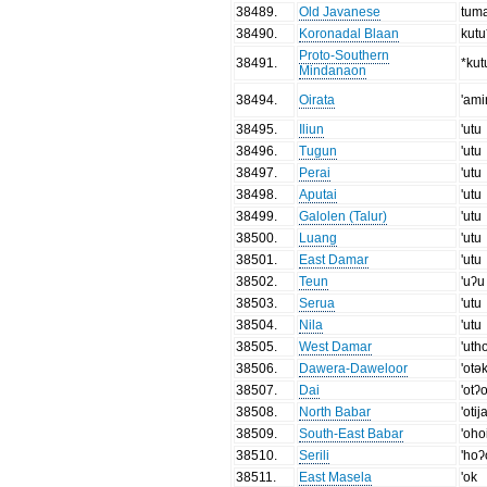
38489
.
Old Javanese
tum
38490
.
Koronadal Blaan
kutu
Proto-Southern
38491
.
*kut
Mindanaon
38494
.
Oirata
'ami
38495
.
Iliun
'utu
38496
.
Tugun
'utu
38497
.
Perai
'utu
38498
.
Aputai
'utu
38499
.
Galolen (Talur)
'utu
38500
.
Luang
'utu
38501
.
East Damar
'utu
38502
.
Teun
'uʔu
38503
.
Serua
'utu
38504
.
Nila
'utu
38505
.
West Damar
'uth
38506
.
Dawera-Daweloor
'otə
38507
.
Dai
'otʔ
38508
.
North Babar
'otij
38509
.
South-East Babar
'oho
38510
.
Serili
'hoʔ
38511
.
East Masela
'ok