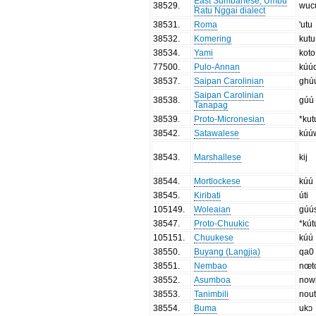
East Sumbanese, Umbu
38529
.
wuc
Ratu Nggai dialect
38531
.
Roma
'utu
38532
.
Komering
kutu
38534
.
Yami
koto
77500
.
Pulo-Annan
kúú
38537
.
Saipan Carolinian
ghú
Saipan Carolinian
38538
.
gúú
Tanapag
38539
.
Proto-Micronesian
*kut
38542
.
Satawalese
kúú
38543
.
Marshallese
kij
38544
.
Mortlockese
kúú
38545
.
Kiribati
úti
105149
.
Woleaian
gúú
38547
.
Proto-Chuukic
*kút
105151
.
Chuukese
kúú
38550
.
Buyang (Langjia)
qa0
38551
.
Nembao
nœ
38552
.
Asumboa
now
38553
.
Tanimbili
nou
38554
.
Buma
ukɔ