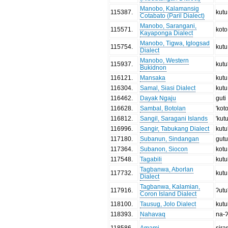
Manobo, Kalamansig
115387
.
kutu
Cotabato (Paril Dialect)
Manobo, Sarangani,
115571
.
koto
Kayaponga Dialect
Manobo, Tigwa, Iglogsad
115754
.
kutu
Dialect
Manobo, Western
115937
.
kutu
Bukidnon
116121
.
Mansaka
kutu
116304
.
Samal, Siasi Dialect
kutu
116462
.
Dayak Ngaju
guti
116628
.
Sambal, Botolan
'kot
116812
.
Sangil, Saragani Islands
'kut
116996
.
Sangir, Tabukang Dialect
kutu
117180
.
Subanun, Sindangan
gut
117364
.
Subanon, Siocon
kotu
117548
.
Tagabili
kut
Tagbanwa, Aborlan
117732
.
kutu
Dialect
Tagbanwa, Kalamian,
117916
.
ʔutu
Coron Island Dialect
118100
.
Tausug, Jolo Dialect
kut
118393
.
Nahavaq
na-ʔ
118586
.
Amami
sira