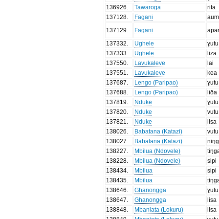
136926
.
Tawaroga
rita
137128
.
Fagani
au
137129
.
Fagani
apar
137332
.
Ughele
ɣutu
137333
.
Ughele
liza
137550
.
Lavukaleve
lai
137551
.
Lavukaleve
kea
137687
.
Lengo (Paripao)
ɣutu
137688
.
Lengo (Paripao)
liða
137819
.
Nduke
ɣutu
137820
.
Nduke
vutu
137821
.
Nduke
lisa
138026
.
Babatana (Katazi)
vutu
138027
.
Babatana (Katazi)
niŋg
138227
.
Mbilua (Ndovele)
tiŋg
138228
.
Mbilua (Ndovele)
sipi
138434
.
Mbilua
sipi
138435
.
Mbilua
tiŋg
138646
.
Ghanongga
ɣutu
138647
.
Ghanongga
lisa
138848
.
Mbaniata (Lokuru)
lisa