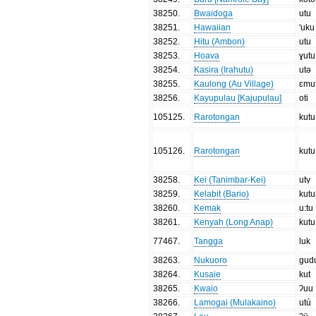
38250
.
Bwaidoga
utu
38251
.
Hawaiian
'uku
38252
.
Hitu (Ambon)
utu
38253
.
Hoava
ɣutu
38254
.
Kasira (Irahutu)
utə
38255
.
Kaulong (Au Village)
ɛmu
38256
.
Kayupulau [Kajupulau]
oti
105125
.
Rarotongan
kutu
105126
.
Rarotongan
kut
38258
.
Kei (Tanimbar-Kei)
utṿ
38259
.
Kelabit (Bario)
kut
38260
.
Kemak
u:tu
38261
.
Kenyah (Long Anap)
kutu
77467
.
Tangga
luk
38263
.
Nukuoro
gud
38264
.
Kusaie
kut
38265
.
Kwaio
ʔuu
38266
.
Lamogai (Mulakaino)
utú