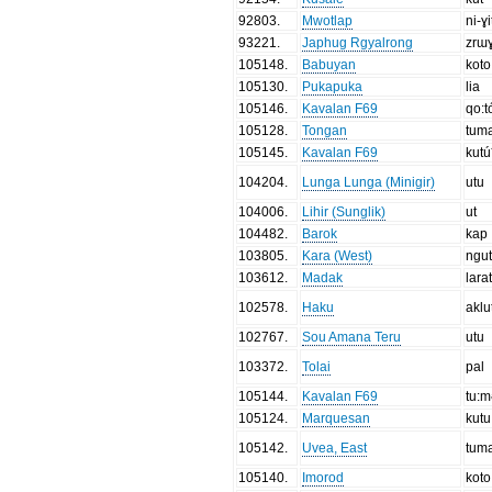
92803
.
Mwotlap
ni-ɣi
93221
.
Japhug Rgyalrong
zrɯ
105148
.
Babuyan
koto
105130
.
Pukapuka
lia
105146
.
Kavalan F69
qo:t
105128
.
Tongan
tum
105145
.
Kavalan F69
kutú
104204
.
Lunga Lunga (Minigir)
utu
104006
.
Lihir (Sunglik)
ut
104482
.
Barok
kap
103805
.
Kara (West)
ngu
103612
.
Madak
lara
102578
.
Haku
aklu
102767
.
Sou Amana Teru
utu
103372
.
Tolai
pal
105144
.
Kavalan F69
tu:m
105124
.
Marquesan
kut
105142
.
Uvea, East
tum
105140
.
Imorod
koto