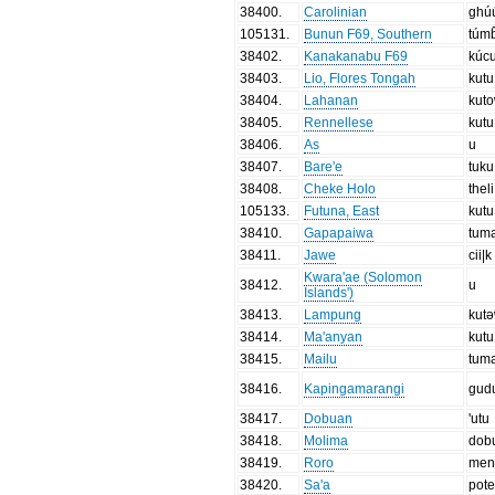
38400
.
Carolinian
ghú
105131
.
Bunun F69, Southern
túmb
38402
.
Kanakanabu F69
kúc
38403
.
Lio, Flores Tongah
kutu
38404
.
Lahanan
kut
38405
.
Rennellese
kutu
38406
.
As
u
38407
.
Bare'e
tuku
38408
.
Cheke Holo
theli
105133
.
Futuna, East
kutu
38410
.
Gapapaiwa
tum
38411
.
Jawe
cii|k
Kwara'ae (Solomon
38412
.
u
Islands')
38413
.
Lampung
kut
38414
.
Ma'anyan
kutu
38415
.
Mailu
tum
38416
.
Kapingamarangi
gud
38417
.
Dobuan
'utu
38418
.
Molima
dob
38419
.
Roro
men
38420
.
Sa'a
pot