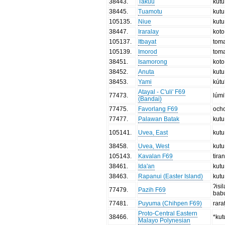
38443
.
Takuu
kutu
38445
.
Tuamotu
kutu
105135
.
Niue
kutu
38447
.
Iraralay
koto
105137
.
Itbayat
tom
105139
.
Imorod
tom
38451
.
Isamorong
koto
38452
.
Anuta
kutu
38453
.
Yami
kútu
Atayal - C'uli' F69
77473
.
lúmi
(Bandai)
77475
.
Favorlang F69
och
77477
.
Palawan Batak
kutu
105141
.
Uvea, East
kutu
38458
.
Uvea, West
kutu
105143
.
Kavalan F69
tira
38461
.
Ida'an
kutu
38463
.
Rapanui (Easter Island)
kutu
ʔisi
77479
.
Pazih F69
babu
77481
.
Puyuma (Chihpen F69)
rara
Proto-Central Eastern
38466
.
*kut
Malayo Polynesian