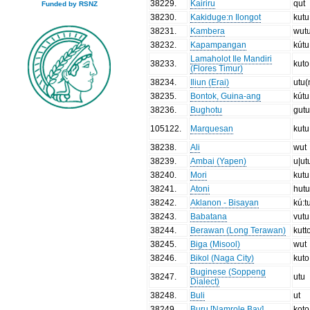
38229
.
Kairiru
qut
Funded by RSNZ
38230
.
Kakiduge:n Ilongot
kutu
38231
.
Kambera
wut
38232
.
Kapampangan
kútu
Lamaholot Ile Mandiri
38233
.
kuto
(Flores Timur)
38234
.
Iliun (Erai)
utu(
38235
.
Bontok, Guina-ang
kútu
38236
.
Bughotu
gut
105122
.
Marquesan
kutu
38238
.
Ali
wut
38239
.
Ambai (Yapen)
u|ut
38240
.
Mori
kutu
38241
.
Atoni
hut
38242
.
Aklanon - Bisayan
kú:t
38243
.
Babatana
vutu
38244
.
Berawan (Long Terawan)
kutt
38245
.
Biga (Misool)
wut
38246
.
Bikol (Naga City)
kuto
Buginese (Soppeng
38247
.
utu
Dialect)
38248
.
Buli
ut
38249
.
Buru [Namrole Bay]
koto