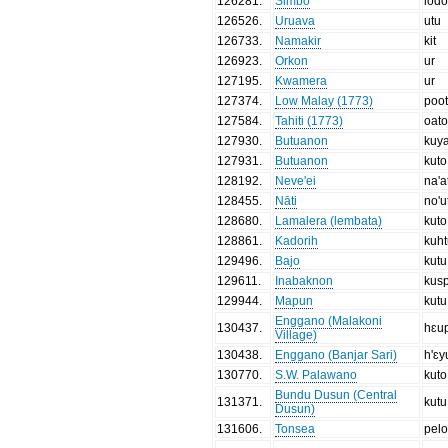
126281
.
Simbo
lod
126526
.
Uruava
utu
126733
.
Namakir
kit
126923
.
Orkon
ur
127195
.
Kwamera
ur
127374
.
Low Malay (1773)
poo
127584
.
Tahiti (1773)
oat
127930
.
Butuanon
kuy
127931
.
Butuanon
kuto
128192
.
Neve'ei
na'a
128455
.
Nāti
no'u
128680
.
Lamalera (lembata)
kuto
128861
.
Kadorih
kuh
129496
.
Bajo
kutu
129611
.
Inabaknon
kus
129944
.
Mapun
kutu
Enggano (Malakoni
130437
.
hɛu
Village)
130438
.
Enggano (Banjar Sari)
h'ɛy
130770
.
S.W. Palawano
kuto
Bundu Dusun (Central
131371
.
kutu
Dusun)
131606
.
Tonsea
pel