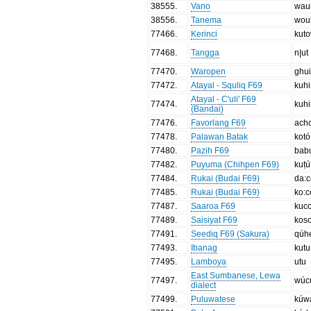
38555
.
Vano
wau
38556
.
Tanema
wou
77466
.
Kerinci
kut
77468
.
Tangga
n|ut
77470
.
Waropen
ghu
77472
.
Atayal - Squliq F69
kuh
Atayal - C'uli' F69
77474
.
kuh
(Bandai)
77476
.
Favorlang F69
ach
77478
.
Palawan Batak
kotó
77480
.
Pazih F69
babu
77482
.
Puyuma (Chihpen F69)
kuṭú
77484
.
Rukai (Budai F69)
da:
77485
.
Rukai (Budai F69)
ko:c
77487
.
Saaroa F69
kuc
77489
.
Saisiyat F69
kos
77491
.
Seediq F69 (Sakura)
qúh
77493
.
Ibanag
kutu
77495
.
Lamboya
utu
East Sumbanese, Lewa
77497
.
wúc
dialect
77499
.
Puluwatese
kúw