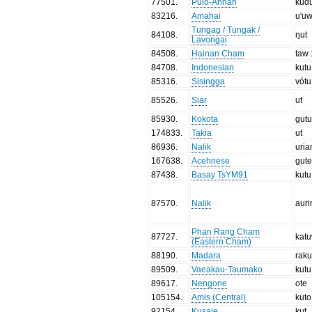
77501
.
Pulo-Annan
kúd
83216
.
Amahai
u'u
Tungag / Tungak /
84108
.
ŋut
Lavongai
84508
.
Hainan Cham
taw 
84708
.
Indonesian
kutu
85316
.
Sisingga
vótu
85526
.
Siar
ut
85930
.
Kokota
gut
174833
.
Takia
ut
86936
.
Nalik
uria
167638
.
Acehnese
gut
87438
.
Basay TsYM91
kutu
87570
.
Nalik
auri
Phan Rang Cham
87727
.
kat
(Eastern Cham)
88190
.
Madara
rak
89509
.
Vaeakau-Taumako
kutu
89617
.
Nengone
ote
105154
.
Amis (Central)
kuto
92154
.
Kusaie
kut