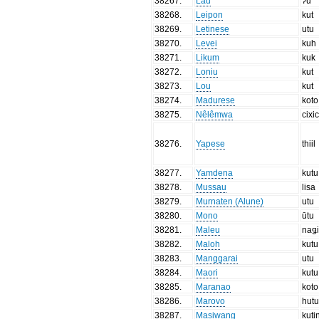
38267
.
Lau
ʔū
38268
.
Leipon
kut
38269
.
Letinese
utu
38270
.
Levei
kuh
38271
.
Likum
kuk
38272
.
Loniu
kut
38273
.
Lou
kut
38274
.
Madurese
koto
38275
.
Nêlêmwa
cixi
38276
.
Yapese
thiil
38277
.
Yamdena
kutu
38278
.
Mussau
lisa
38279
.
Murnaten (Alune)
utu
38280
.
Mono
ūtu
38281
.
Maleu
naǥ
38282
.
Maloh
kutu
38283
.
Manggarai
utu
38284
.
Maori
kutu
38285
.
Maranao
koto
38286
.
Marovo
hut
38287
.
Masiwang
kuti