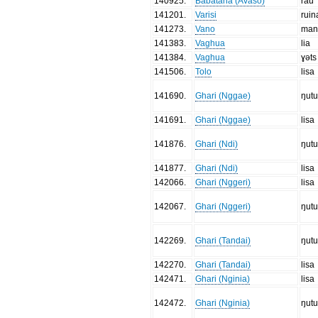
140925
.
Babatana (Avasö)
rau
141201
.
Varisi
ruin
141273
.
Vano
man
141383
.
Vaghua
lia
141384
.
Vaghua
ɣəts
141506
.
Tolo
lisa
141690
.
Ghari (Nggae)
ŋut
141691
.
Ghari (Nggae)
lisa
141876
.
Ghari (Ndi)
ŋut
141877
.
Ghari (Ndi)
lisa
142066
.
Ghari (Nggeri)
lisa
142067
.
Ghari (Nggeri)
ŋut
142269
.
Ghari (Tandai)
ŋut
142270
.
Ghari (Tandai)
lisa
142471
.
Ghari (Nginia)
lisa
142472
.
Ghari (Nginia)
ŋut