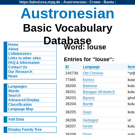
https://abvd.eva.mpg.de
:
Austronesian
:
Crows
:
Bantu
:
Austronesian
Basic Vocabulary
Database
Home
Word: louse
About
Collaborators
Entries for "louse":
Links to other sites
FAQ & Information
ID
Language
Ite
Contact Us
Our Research
245739
.
Old Chinese
*sri[t
News
77465
.
Kerinci
kut
38200
.
Balinese
kutu
Languages
Words
38201
.
Banggai (W.dialect)
kutu
Search
38203
.
Banoni
ghu
Advanced Display
38204
.
Bantik
kutu
Classification
Language Map
38205
.
Gayo
kutu
Add Data
38206
.
Gedaged
ut
38207
.
Geser
kutu
Display Family Tree
38208
.
Ghari
ŋut