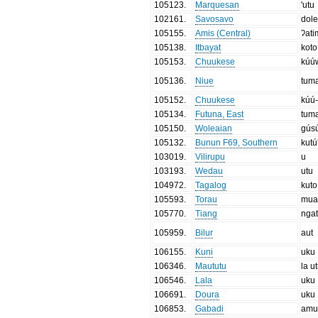
105123
.
Marquesan
'utu
102161
.
Savosavo
dol
105155
.
Amis (Central)
ʔati
105138
.
Itbayat
koto
105153
.
Chuukese
kúú
105136
.
Niue
tum
105152
.
Chuukese
kúú-
105134
.
Futuna, East
tum
105150
.
Woleaian
gús
105132
.
Bunun F69, Southern
kutú
103019
.
Vilirupu
u
103193
.
Wedau
utu
104972
.
Tagalog
kuto
105593
.
Torau
mu
105770
.
Tiang
nga
105959
.
Bilur
aut
106155
.
Kuni
uku
106346
.
Maututu
la u
106546
.
Lala
uku
106691
.
Doura
uku
106853
.
Gabadi
amu