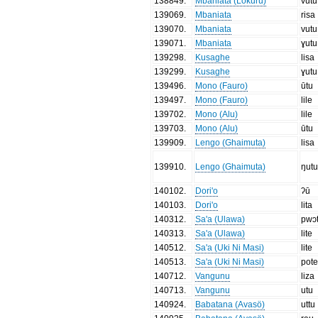
138849
.
Mbaniata (Lokuru)
vutu
139069
.
Mbaniata
risa
139070
.
Mbaniata
vutu
139071
.
Mbaniata
ɣutu
139298
.
Kusaghe
lisa
139299
.
Kusaghe
ɣutu
139496
.
Mono (Fauro)
ūtu
139497
.
Mono (Fauro)
lile
139702
.
Mono (Alu)
lile
139703
.
Mono (Alu)
ūtu
139909
.
Lengo (Ghaimuta)
lisa
139910
.
Lengo (Ghaimuta)
ŋut
140102
.
Dori'o
ʔū
140103
.
Dori'o
lita
140312
.
Sa'a (Ulawa)
pwɔ
140313
.
Sa'a (Ulawa)
lite
140512
.
Sa'a (Uki Ni Masi)
lite
140513
.
Sa'a (Uki Ni Masi)
pot
140712
.
Vangunu
liza
140713
.
Vangunu
utu
140924
.
Babatana (Avasö)
uttu