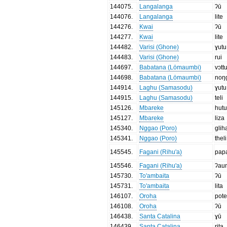
144075
.
Langalanga
ʔū
144076
.
Langalanga
lite
144276
.
Kwai
ʔū
144277
.
Kwai
lite
144482
.
Varisi (Ghone)
ɣutu
144483
.
Varisi (Ghone)
rui
144697
.
Babatana (Lömaumbi)
vɔtt
144698
.
Babatana (Lömaumbi)
noŋ
144914
.
Laghu (Samasodu)
ɣutu
144915
.
Laghu (Samasodu)
teli
145126
.
Mbareke
hut
145127
.
Mbareke
liza
145340
.
Nggao (Poro)
glih
145341
.
Nggao (Poro)
theli
145545
.
Fagani (Rihu'a)
papa
145546
.
Fagani (Rihu'a)
ʔau
145730
.
To'ambaita
ʔū
145731
.
To'ambaita
lita
146107
.
Oroha
pot
146108
.
Oroha
ʔū
146438
.
Santa Catalina
ɣū
146439
.
Santa Catalina
rita