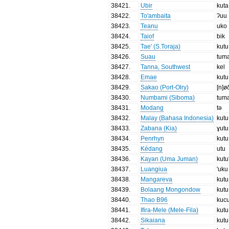
38421
.
Ubir
kuta
38422
.
To'ambaita
ʔuu
38423
.
Teanu
uko
38424
.
Taiof
bik
38425
.
Tae' (S.Toraja)
kutu
38426
.
Suau
tum
38427
.
Tanna, Southwest
kel
38428
.
Emae
kutu
38429
.
Sakao (Port-Olry)
[n]ø
38430
.
Numbami (Siboma)
tum
38431
.
Modang
tə
38432
.
Malay (Bahasa Indonesia)
kutu
38433
.
Zabana (Kia)
ɣutu
38434
.
Penrhyn
kutu
38435
.
Kédang
utu
38436
.
Kayan (Uma Juman)
kutu
38437
.
Luangiua
'uku
38438
.
Mangareva
kutu
38439
.
Bolaang Mongondow
kutu
38440
.
Thao B96
kuc
38441
.
Ifira-Mele (Mele-Fila)
kutu
38442
.
Sikaiana
kutu