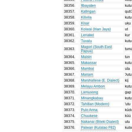
38356
.
Itbayaten
kutu
38357
.
Katingan
quti
38358
.
Kilivila
kutu
38359
.
Kisar
uku
38360
.
Koiwai (Irian Jaya)
ut
38361
.
Lenakel
kur
38362
.
Tuvalu
kutu
Magori (South East
38363
.
tum
Papua)
38364
.
Maisin
tun
38365
.
Makassar
kutu
38366
.
Mambai
uta
38367
.
Manam
ʔutu
38368
.
Marshallese (E. Dialect)
kij
38369
.
Melayu Ambon
kutu
38370
.
Lamusong
gap
38371
.
Minangkabau
kutu
38372
.
Tahitian (Modern)
'utu
38373
.
Pulo Anna
kúdʊ
38374
.
Chuukese
kúú
38375
.
Nakanai (Bileki Dialect)
utu
38376
.
Paiwan (Kulalao F82)
kuts