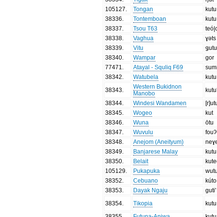
105127
.
Tongan
kutu
38336
.
Tontemboan
kutu
38337
.
Tsou T63
teó|
38338
.
Vaghua
ɣəts
38339
.
Vitu
ǥut
38340
.
Wampar
gor
77471
.
Atayal - Squliq F69
sum
38342
.
Watubela
kutu
Western Bukidnon
38343
.
kutu
Manobo
38344
.
Windesi Wandamen
[r]ut
38345
.
Wogeo
kut
38346
.
Wuna
ōtu
38347
.
Wuvulu
fou
38348
.
Anejom (Aneityum)
neɣ
38349
.
Banjarese Malay
kutu
38350
.
Belait
kut
105129
.
Pukapuka
wut
38352
.
Cebuano
kúto
38353
.
Dayak Ngaju
guti'
38354
.
Tikopia
kutu
38355
.
Futuna-Aniwa
kutu