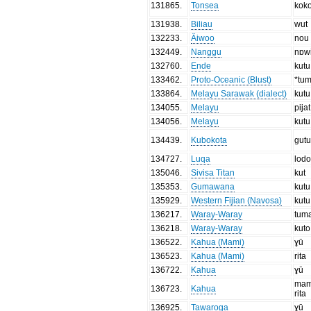
131865
.
Tonsea
kok
131938
.
Biliau
wut
132233
.
Äiwoo
nou
132449
.
Nanggu
nɒw
132760
.
Ende
kutu
133462
.
Proto-Oceanic (Blust)
*tu
133864
.
Melayu Sarawak (dialect)
kutu
134055
.
Melayu
pijat
134056
.
Melayu
kutu
134439
.
Kubokota
gut
134727
.
Luqa
lod
135046
.
Sivisa Titan
kut
135353
.
Gumawana
kutu
135929
.
Western Fijian (Navosa)
kutu
136217
.
Waray-Waray
tum
136218
.
Waray-Waray
kuto
136522
.
Kahua (Mami)
ɣū
136523
.
Kahua (Mami)
rita
136722
.
Kahua
ɣū
mam
136723
.
Kahua
rita
136925
.
Tawaroga
ɣū