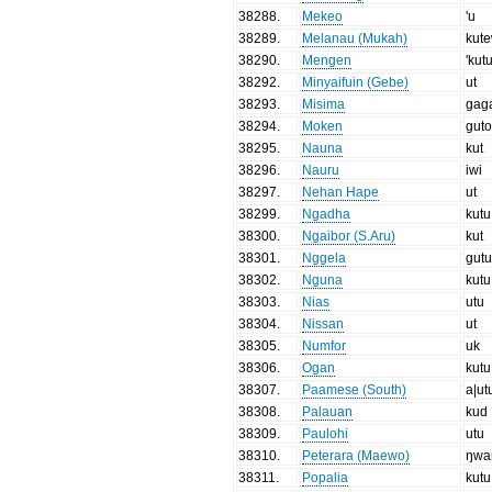
38288
.
Mekeo
'u
38289
.
Melanau (Mukah)
kut
38290
.
Mengen
'kut
38292
.
Minyaifuin (Gebe)
ut
38293
.
Misima
gag
38294
.
Moken
gut
38295
.
Nauna
kut
38296
.
Nauru
iwi
38297
.
Nehan Hape
ut
38299
.
Ngadha
kutu
38300
.
Ngaibor (S.Aru)
kut
38301
.
Nggela
gut
38302
.
Nguna
kutu
38303
.
Nias
utu
38304
.
Nissan
ut
38305
.
Numfor
uk
38306
.
Ogan
kutu
38307
.
Paamese (South)
a|ut
38308
.
Palauan
kud
38309
.
Paulohi
utu
38310
.
Peterara (Maewo)
ŋwa
38311
.
Popalia
kutu