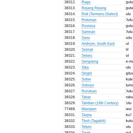
38312
.
Raga
gut
38313
.
Rejang Rejang
gut
38314
.
Roti (Termanu Dialect)
utu
38315
.
Rotuman
ʔufu
38316
.
Roviana
gut
38317
.
Samoan
ʔutu
38318
.
Savu
udu
38319
.
Ambrym, South-East
ut
38320
.
Seimat
lil
38321
.
Selaru
ut
38322
.
Sengseng
e-m
38323
.
Sika
utu
38324
.
Singhi
gitu
38325
.
Sobei
kute
38326
.
Soboyo
tum
38327
.
Rurutuan
ʔutu
38328
.
Tabar
rak
38329
.
Tahitian (18th Century)
'utu
77469
.
Waropen
wui
38331
.
Tarpia
kuʔ
38332
.
Tboli (Tagabili)
kut
38333
.
Tetum
utu
38334
.
Tigak
ŋut