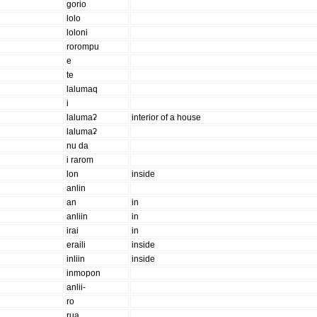
gorio
lolo
loloni
rorompu
e
te
lalumaq
i
lalumaʡ
interior of a house
lalumaʡ
nu da
i rarom
lon
inside
anlin
an
in
anliin
in
irai
in
eraili
inside
inliin
inside
inmopon
anlii-
ro
rua