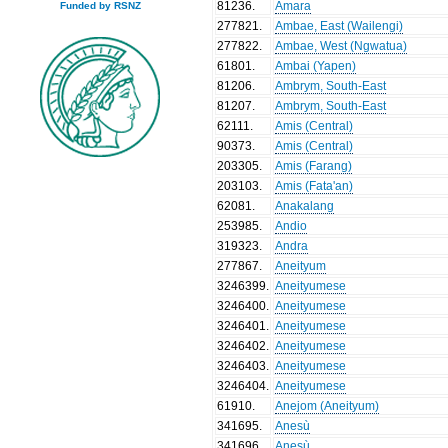
81236
.
Amara
Funded by RSNZ
277821
.
Ambae, East (Wailengi)
277822
.
Ambae, West (Ngwatua)
61801
.
Ambai (Yapen)
81206
.
Ambrym, South-East
81207
.
Ambrym, South-East
62111
.
Amis (Central)
90373
.
Amis (Central)
203305
.
Amis (Farang)
203103
.
Amis (Fata'an)
62081
.
Anakalang
253985
.
Andio
319323
.
Andra
277867
.
Aneityum
3246399
.
Aneityumese
3246400
.
Aneityumese
3246401
.
Aneityumese
3246402
.
Aneityumese
3246403
.
Aneityumese
3246404
.
Aneityumese
61910
.
Anejom (Aneityum)
341695
.
Anesù
341696
.
Anesù