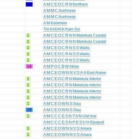
15
A
:
M
:
C
:
E
:
O
:
C
:
R
:
N
:
Northern
A
:
M
:
M
:
C
:
Acehnese
A
:
M
:
M
:
C
:
Acehnese
A
:
M
:
Kalamian
TAI-KADAI
:
K
:
Kam-Sui
1
A
:
M
:
C
:
E
:
O
:
C
:
R
:
N
:
N
:
Malekula Coastal
1
A
:
M
:
C
:
E
:
O
:
C
:
R
:
N
:
N
:
Malekula Coastal
1
A
:
M
:
C
:
E
:
O
:
C
:
R
:
N
:
S
:
S
:
Wailic
1
A
:
M
:
C
:
E
:
O
:
C
:
R
:
N
:
S
:
S
:
Wailic
1
A
:
M
:
C
:
E
:
O
:
C
:
R
:
N
:
S
:
S
:
Wailic
14
A
:
M
:
P
:
G
:
C
:
B
:
W
:
Aklan
A
:
M
:
C
:
E
:
O
:
W
:
N
:
N
:
V
:
S
:
A
:
A
:
East Arawe
1
A
:
M
:
C
:
E
:
O
:
C
:
R
:
N
:
Malekula Interior
1
A
:
M
:
C
:
E
:
O
:
C
:
R
:
N
:
Malekula Interior
1
A
:
M
:
C
:
E
:
O
:
C
:
R
:
N
:
Malekula Interior
1
A
:
M
:
C
:
E
:
O
:
C
:
R
:
N
:
Malekula Interior
1
A
:
M
:
C
:
E
:
O
:
W
:
N
:
S
:
Siau
18
A
:
M
:
C
:
E
:
O
:
W
:
N
:
S
:
Siau
1
A
:
M
:
C
:
C
:
C
:
E
:
S
:
N
:
T
:
A
:
N
:
Ulat Inai
A
:
M
:
C
:
C
:
C
:
E
:
S
:
N
:
P
:
E
:
S
:
U
:
H
:
Elpaputi
1
A
:
M
:
C
:
E
:
O
:
W
:
N
:
N
:
V
:
S
:
Amara
1
A
:
M
:
C
:
E
:
O
:
W
:
N
:
N
:
V
:
S
:
Amara