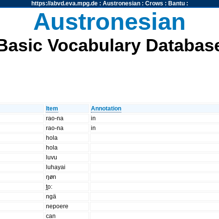
https://abvd.eva.mpg.de
:
Austronesian
:
Crows
:
Bantu
:
Austronesian
Basic Vocabulary Databas
Item
Annotation
rao-na
in
rao-na
in
hola
hola
luvu
luhayai
ŋøn
t̪o:
ngä
nepoere
can