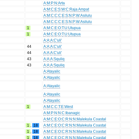
A
:
M
:
P
:
N
:
Arta
A
:
M
:
C
:
E
:
S
:
W
:
C
:
Raja Ampat
A
:
M
:
C
:
C
:
C
:
E
:
S
:
N
:
P
:
W
:
Asilulu
A
:
M
:
C
:
C
:
C
:
E
:
S
:
N
:
P
:
W
:
Asilulu
1
A
:
M
:
C
:
E
:
O
:
T
:
U
:
Utupua
1
A
:
M
:
C
:
E
:
O
:
T
:
U
:
Utupua
A
:
A
:
A
:
C'uli'
44
A
:
A
:
A
:
C'uli'
44
A
:
A
:
A
:
C'uli'
43
A
:
A
:
A
:
Squliq
43
A
:
A
:
A
:
Squliq
A
:
Atayalic
A
:
Atayalic
A
:
Atayalic
A
:
Atayalic
A
:
Atayalic
1
A
:
M
:
C
:
C
:
T
:
E
:
West
A
:
M
:
P
:
N
:
N
:
C
:
Ibanagic
A
:
M
:
C
:
E
:
O
:
C
:
R
:
N
:
N
:
Malekula Coastal
1
,
18
A
:
M
:
C
:
E
:
O
:
C
:
R
:
N
:
N
:
Malekula Coastal
1
,
18
A
:
M
:
C
:
E
:
O
:
C
:
R
:
N
:
N
:
Malekula Coastal
1
,
18
A
:
M
:
C
:
E
:
O
:
C
:
R
:
N
:
N
:
Malekula Coastal