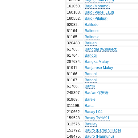
161050
.
Bajo (Moramo)
160188
.
Bajo (Padei Laut)
160552
.
Bajo (Pitulua)
62082
.
Baliledo
81164
.
Balinese
81165
.
Balinese
320480
.
Baluan
61763
.
Banggai (W.dialect)
61764
.
Banggi
287634
.
Bangka Malay
61911
.
Banjarese Malay
81166
.
Banoni
81167
.
Banoni
61766
.
Bantik
245397
.
Bao'an 保安语
61969
.
Bare'e
311199
.
Bariai
210662
.
Basay L04
159528
.
Basay TsYM91
312576
.
Batuley
151792
.
Bauro (Baroo Village)
148475
.
Bauro (Haununu)