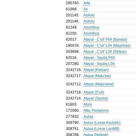
290783
.
Arta
61968
.
As
201145
.
Asilulu
201146
.
Asilulu
81249
.
Asumboa
81250
.
Asumboa
62017
.
Atayal - C'uli' F69 (Bandai)
190078
.
Atayal - C'uli' L04 (Mayrinax)
203698
.
Atayal - C'uli' L04 (Skikun)
62016
.
Atayal - Squliq F69
207280
.
Atayal - Squliq L04
3242716
.
Atayal (Klesan)
3242717
.
Atayal (Matu'aw)
3242712
.
Atayal (Matu'uwal)
3242718
.
Atayal (S'uli)
3242714
.
Atayal (Squliq)
61803
.
Atoni
172060
.
Atta, Pamplona
277832
.
Aulua
308790
.
Aulua (Loxse Asolokh)
308791
.
Aulua (Loxse Lanfitfit)
308789
.
Aulua (Netimb)