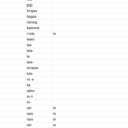
t̪ot̪ù
loᵑgau
bagas
rarong
kamone
i roto
in
lelen
lee
lele-
le
lele-
la'ralan
lolo
ro: e
ke
aitno
ro ri
lo-
siri
in
raro
in
raro
in
siri
in