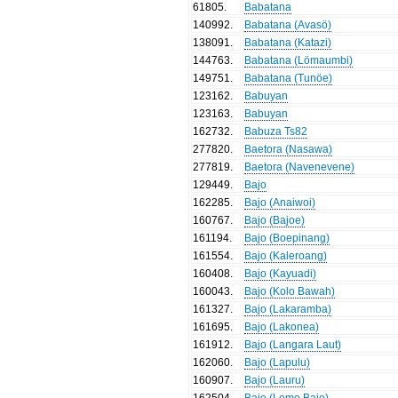
61805
.
Babatana
140992
.
Babatana (Avasö)
138091
.
Babatana (Katazi)
144763
.
Babatana (Lömaumbi)
149751
.
Babatana (Tunöe)
123162
.
Babuyan
123163
.
Babuyan
162732
.
Babuza Ts82
277820
.
Baetora (Nasawa)
277819
.
Baetora (Navenevene)
129449
.
Bajo
162285
.
Bajo (Anaiwoi)
160767
.
Bajo (Bajoe)
161194
.
Bajo (Boepinang)
161554
.
Bajo (Kaleroang)
160408
.
Bajo (Kayuadi)
160043
.
Bajo (Kolo Bawah)
161327
.
Bajo (Lakaramba)
161695
.
Bajo (Lakonea)
161912
.
Bajo (Langara Laut)
162060
.
Bajo (Lapulu)
160907
.
Bajo (Lauru)
162504
.
Bajo (Lemo Bajo)