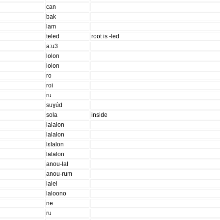
can
bak
lam
teled
root is -led
a:u3
lolon
lolon
ro
roi
ru
suɣúd
sola
inside
lalalon
lalalon
lɛlalon
lalalon
anou-lal
anou-rum
lalei
laloono
ne
ru