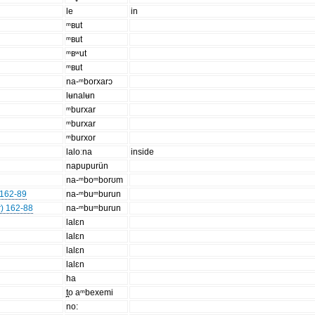
le
in
ᵐʙut
ᵐʙut
ᵐʙʷut
ᵐʙut
na-ᵐborxarɔ
lʉnalʉn
ᵐburxar
ᵐburxar
ᵐburxor
laloːna
inside
napupurün
na-ᵐboᵐborʊm
 162-89
na-ᵐbuᵐburun
) 162-88
na-ᵐbuᵐburun
lalɛn
lalɛn
lalɛn
lalɛn
ha
t̪o aᵐbexemi
no: