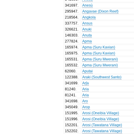
341697
.
Anesù
295947
.
Angavae (Dixon Reef)
218564
.
Angkola
337757
.
Ansus
326621
.
Anuki
146303
.
Anuta
277824
.
Apma
165974
.
Apma (Suru Kavian)
165975
.
Apma (Suru Kavian)
165531
.
Apma (Suru Mwerani)
165532
.
Apma (Suru Mwerani)
62060
.
Aputai
122388
.
Araki (Southwest Santo)
341699
.
Arʃa
81240
.
Aria
81241
.
Aria
341698
.
Aro
345049
.
Arop
151995
.
Arosi (Oneibia Village)
151996
.
Arosi (Oneibia Village)
152201
.
Arosi (Tawatana Village)
152202
.
Arosi (Tawatana Village)