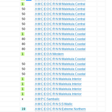
1
A
:
M
:
C
:
E
:
O
:
C
:
R
:
N
:
M
:
Malekula Central
50
A
:
M
:
C
:
E
:
O
:
C
:
R
:
N
:
M
:
Malekula Central
50
A
:
M
:
C
:
E
:
O
:
C
:
R
:
N
:
M
:
Malekula Central
50
A
:
M
:
C
:
E
:
O
:
C
:
R
:
N
:
M
:
Malekula Central
50
A
:
M
:
C
:
E
:
O
:
C
:
R
:
N
:
M
:
Malekula Central
50
A
:
M
:
C
:
E
:
O
:
C
:
R
:
N
:
N
:
Malekula Coastal
1
A
:
M
:
C
:
E
:
O
:
C
:
R
:
N
:
N
:
Malekula Coastal
80
A
:
M
:
C
:
E
:
O
:
C
:
R
:
N
:
N
:
Malekula Coastal
80
A
:
M
:
C
:
E
:
O
:
C
:
R
:
N
:
N
:
Malekula Coastal
80
A
:
M
:
C
:
E
:
O
:
C
:
R
:
N
:
N
:
Malekula Coastal
1
A
:
M
:
C
:
E
:
O
:
A
:
Western
A
:
M
:
C
:
E
:
O
:
C
:
R
:
N
:
N
:
Malekula Coastal
50
A
:
M
:
C
:
E
:
O
:
C
:
R
:
N
:
N
:
Malekula Coastal
50
A
:
M
:
C
:
E
:
O
:
C
:
R
:
N
:
N
:
Malekula Coastal
50
A
:
M
:
C
:
E
:
O
:
C
:
R
:
N
:
N
:
Malekula Coastal
1
A
:
M
:
C
:
E
:
O
:
C
:
R
:
N
:
Malekula Interior
1
A
:
M
:
C
:
E
:
O
:
C
:
R
:
N
:
Malekula Interior
1
A
:
M
:
C
:
E
:
O
:
C
:
R
:
N
:
Malekula Interior
1
A
:
M
:
C
:
E
:
O
:
C
:
R
:
N
:
Malekula Interior
x
A
:
M
:
P
:
C
:
Sambalic
A
:
M
:
C
:
E
:
O
:
C
:
R
:
N
:
S
:
S
:
Wailic
19
A
:
M
:
C
:
E
:
O
:
C
:
R
:
N
:
N
:
Extreme Northern