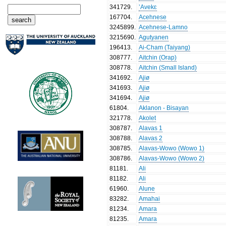
341729
.
’Avekɛ
167704
.
Acehnese
3245899
.
Acehnese-Lamno
3215690
.
Agutyanen
196413
.
Ai-Cham (Taiyang)
308777
.
Aitchin (Orap)
308778
.
Aitchin (Small Island)
341692
.
Ajiø
341693
.
Ajiø
341694
.
Ajiø
61804
.
Aklanon - Bisayan
321778
.
Akolet
308787
.
Alavas 1
308788
.
Alavas 2
308785
.
Alavas-Wowo (Wowo 1)
308786
.
Alavas-Wowo (Wowo 2)
81181
.
Ali
81182
.
Ali
61960
.
Alune
83282
.
Amahai
81234
.
Amara
81235
.
Amara