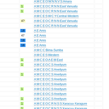
A
:
M
:
C
:
E
:
O
:
W
:
N
:
N
:
V
:
S
:
Amara
1
A
:
M
:
C
:
E
:
O
:
C
:
R
:
N
:
N
:
East Vanuatu
1
A
:
M
:
C
:
E
:
O
:
C
:
R
:
N
:
N
:
East Vanuatu
A
:
M
:
C
:
E
:
S
:
W
:
C
:
Y
:
Central-Western
4?
A
:
M
:
C
:
E
:
O
:
C
:
R
:
N
:
N
:
East Vanuatu
A
:
M
:
C
:
E
:
O
:
C
:
R
:
N
:
N
:
East Vanuatu
18
A
:
E
:
Amis
47
A
:
E
:
Amis
18
A
:
E
:
Amis
18
A
:
E
:
Amis
A
:
M
:
C
:
C
:
Bima-Sumba
A
:
M
:
C
:
E
:
S
:
Western
1
A
:
M
:
C
:
E
:
O
:
A
:
E
:
M
:
East
1
A
:
M
:
C
:
E
:
O
:
C
:
S
:
Aneityum
A
:
M
:
C
:
E
:
O
:
C
:
S
:
Aneityum
1
A
:
M
:
C
:
E
:
O
:
C
:
S
:
Aneityum
A
:
M
:
C
:
E
:
O
:
C
:
S
:
Aneityum
A
:
M
:
C
:
E
:
O
:
C
:
S
:
Aneityum
1
A
:
M
:
C
:
E
:
O
:
C
:
S
:
Aneityum
A
:
M
:
C
:
E
:
O
:
C
:
S
:
Aneityum
1
A
:
M
:
C
:
E
:
O
:
C
:
S
:
Aneityum
1
A
:
M
:
C
:
E
:
O
:
C
:
R
:
N
:
S
:
S
:
Xaracuu-Xaragure
1
A
:
M
:
C
:
E
:
O
:
C
:
R
:
N
:
S
:
S
:
Xaracuu-Xaragure