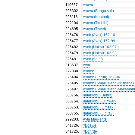
119667
.
Avava
296302
.
Avava (Bangaːsak)
296116
.
Avava (Khatbol)
292104
.
Avava (Timbibi)
294695
.
Avava (Tisvel)
325476
.
Avok (Avok) 162-101
325477
.
Avok (Avok) 162-99
325482
.
Avok (Hokai) 162-97a
325479
.
Avok (Hokai) 162-98
325481
.
Avok (Shiaf)
318637
.
Awa
277830
.
Axamb
325494
.
Axamb (Farun) 162-94
325495
.
Axamb (Small Island-Brisbane)
325497
.
Axamb (Small Island-Maliambur
308756
.
ßatarxobu (Benut)
308754
.
ßatarxobu (Gunwar)
308753
.
ßatarxobu (Limsak)
308755
.
ßatarxobu (Lipitav)
299203
.
Ayta Mag-antsi
341726
.
ᵐBoewe
341725
.
ᵐBonⁿde