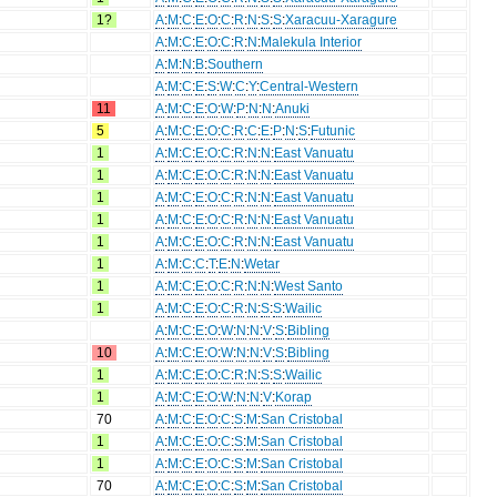
1?
A
:
M
:
C
:
E
:
O
:
C
:
R
:
N
:
S
:
S
:
Xaracuu-Xaragure
A
:
M
:
C
:
E
:
O
:
C
:
R
:
N
:
Malekula Interior
A
:
M
:
N
:
B
:
Southern
A
:
M
:
C
:
E
:
S
:
W
:
C
:
Y
:
Central-Western
11
A
:
M
:
C
:
E
:
O
:
W
:
P
:
N
:
N
:
Anuki
5
A
:
M
:
C
:
E
:
O
:
C
:
R
:
C
:
E
:
P
:
N
:
S
:
Futunic
1
A
:
M
:
C
:
E
:
O
:
C
:
R
:
N
:
N
:
East Vanuatu
1
A
:
M
:
C
:
E
:
O
:
C
:
R
:
N
:
N
:
East Vanuatu
1
A
:
M
:
C
:
E
:
O
:
C
:
R
:
N
:
N
:
East Vanuatu
1
A
:
M
:
C
:
E
:
O
:
C
:
R
:
N
:
N
:
East Vanuatu
1
A
:
M
:
C
:
E
:
O
:
C
:
R
:
N
:
N
:
East Vanuatu
1
A
:
M
:
C
:
C
:
T
:
E
:
N
:
Wetar
1
A
:
M
:
C
:
E
:
O
:
C
:
R
:
N
:
N
:
West Santo
1
A
:
M
:
C
:
E
:
O
:
C
:
R
:
N
:
S
:
S
:
Wailic
A
:
M
:
C
:
E
:
O
:
W
:
N
:
N
:
V
:
S
:
Bibling
10
A
:
M
:
C
:
E
:
O
:
W
:
N
:
N
:
V
:
S
:
Bibling
1
A
:
M
:
C
:
E
:
O
:
C
:
R
:
N
:
S
:
S
:
Wailic
1
A
:
M
:
C
:
E
:
O
:
W
:
N
:
N
:
V
:
Korap
70
A
:
M
:
C
:
E
:
O
:
C
:
S
:
M
:
San Cristobal
1
A
:
M
:
C
:
E
:
O
:
C
:
S
:
M
:
San Cristobal
1
A
:
M
:
C
:
E
:
O
:
C
:
S
:
M
:
San Cristobal
70
A
:
M
:
C
:
E
:
O
:
C
:
S
:
M
:
San Cristobal