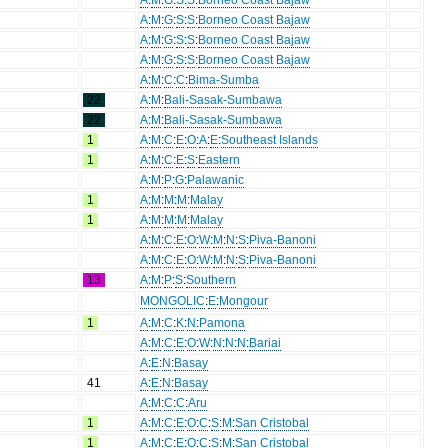
A
:
M
:
G
:
S
:
S
:
Borneo Coast Bajaw
A
:
M
:
G
:
S
:
S
:
Borneo Coast Bajaw
A
:
M
:
G
:
S
:
S
:
Borneo Coast Bajaw
A
:
M
:
C
:
C
:
Bima-Sumba
22
A
:
M
:
Bali-Sasak-Sumbawa
22
A
:
M
:
Bali-Sasak-Sumbawa
1
A
:
M
:
C
:
E
:
O
:
A
:
E
:
Southeast Islands
1
A
:
M
:
C
:
E
:
S
:
Eastern
A
:
M
:
P
:
G
:
Palawanic
1
A
:
M
:
M
:
M
:
Malay
1
A
:
M
:
M
:
M
:
Malay
A
:
M
:
C
:
E
:
O
:
W
:
M
:
N
:
S
:
Piva-Banoni
A
:
M
:
C
:
E
:
O
:
W
:
M
:
N
:
S
:
Piva-Banoni
13
A
:
M
:
P
:
S
:
Southern
MONGOLIC
:
E
:
Mongour
1
A
:
M
:
C
:
K
:
N
:
Pamona
A
:
M
:
C
:
E
:
O
:
W
:
N
:
N
:
N
:
Bariai
A
:
E
:
N
:
Basay
41
A
:
E
:
N
:
Basay
A
:
M
:
C
:
C
:
Aru
1
A
:
M
:
C
:
E
:
O
:
C
:
S
:
M
:
San Cristobal
1
A
:
M
:
C
:
E
:
O
:
C
:
S
:
M
:
San Cristobal