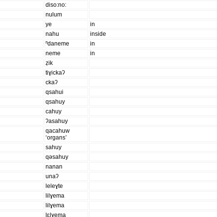
diso:no:
nulum
ye
in
nahu
inside
ⁿdaneme
in
neme
in
ẓik
tiɣickaʔ
ckaʔ
qsahui
qsahuy
cahuy
ʔasahuy
qacahuw
‘organs’
sahuy
qəsahuy
nanan
unaʔ
leleɣte
lilɣema
lilɣema
lɛlɣema