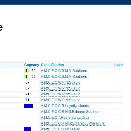
e
Cognacy
Classification
Loan
1
,
69
A
:
M
:
C
:
E
:
O
:
C
:
S
:
M
:
M
:
Southern
1
,
69
A
:
M
:
C
:
E
:
O
:
C
:
S
:
M
:
M
:
Southern
67
A
:
M
:
C
:
E
:
O
:
W
:
P
:
N
:
Suauic
67
A
:
M
:
C
:
E
:
O
:
W
:
P
:
N
:
Suauic
71
A
:
M
:
C
:
E
:
O
:
W
:
P
:
N
:
Suauic
71
A
:
M
:
C
:
E
:
O
:
W
:
P
:
N
:
Suauic
15?
A
:
M
:
C
:
E
:
O
:
C
:
R
:
Loyalty Islands
A
:
M
:
C
:
E
:
O
:
C
:
R
:
N
:
S
:
Extreme Southern
A
:
M
:
C
:
E
:
O
:
T
:
Reefs-Santa Cruz
A
:
M
:
C
:
E
:
O
:
C
:
R
:
N
:
S
:
S
:
Xaracuu-Xaragure
15
A
:
M
:
C
:
E
:
O
:
C
:
R
:
N
:
Haekic