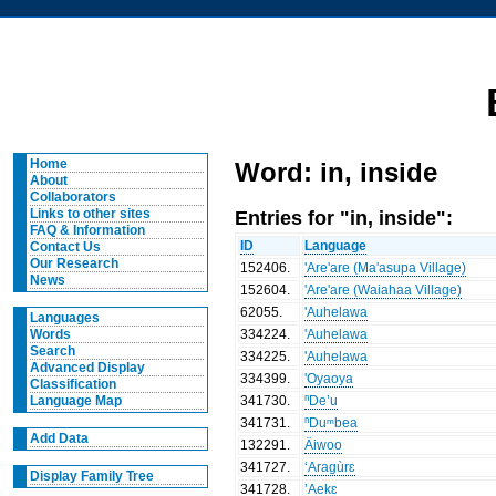
Home
Word: in, inside
About
Collaborators
Entries for "in, inside":
Links to other sites
FAQ & Information
ID
Language
Contact Us
Our Research
152406
.
'Are'are (Ma'asupa Village)
News
152604
.
'Are'are (Waiahaa Village)
62055
.
'Auhelawa
Languages
334224
.
'Auhelawa
Words
Search
334225
.
'Auhelawa
Advanced Display
334399
.
'Oyaoya
Classification
341730
.
ⁿDe’u
Language Map
341731
.
ⁿDuᵐbea
Add Data
132291
.
Äiwoo
341727
.
‘Aragùrɛ
Display Family Tree
341728
.
’Aekɛ