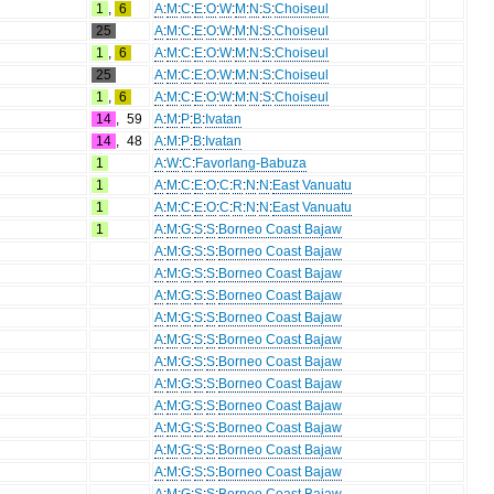
1
,
6
A
:
M
:
C
:
E
:
O
:
W
:
M
:
N
:
S
:
Choiseul
25
A
:
M
:
C
:
E
:
O
:
W
:
M
:
N
:
S
:
Choiseul
1
,
6
A
:
M
:
C
:
E
:
O
:
W
:
M
:
N
:
S
:
Choiseul
25
A
:
M
:
C
:
E
:
O
:
W
:
M
:
N
:
S
:
Choiseul
1
,
6
A
:
M
:
C
:
E
:
O
:
W
:
M
:
N
:
S
:
Choiseul
14
,
59
A
:
M
:
P
:
B
:
Ivatan
14
,
48
A
:
M
:
P
:
B
:
Ivatan
1
A
:
W
:
C
:
Favorlang-Babuza
1
A
:
M
:
C
:
E
:
O
:
C
:
R
:
N
:
N
:
East Vanuatu
1
A
:
M
:
C
:
E
:
O
:
C
:
R
:
N
:
N
:
East Vanuatu
1
A
:
M
:
G
:
S
:
S
:
Borneo Coast Bajaw
A
:
M
:
G
:
S
:
S
:
Borneo Coast Bajaw
A
:
M
:
G
:
S
:
S
:
Borneo Coast Bajaw
A
:
M
:
G
:
S
:
S
:
Borneo Coast Bajaw
A
:
M
:
G
:
S
:
S
:
Borneo Coast Bajaw
A
:
M
:
G
:
S
:
S
:
Borneo Coast Bajaw
A
:
M
:
G
:
S
:
S
:
Borneo Coast Bajaw
A
:
M
:
G
:
S
:
S
:
Borneo Coast Bajaw
A
:
M
:
G
:
S
:
S
:
Borneo Coast Bajaw
A
:
M
:
G
:
S
:
S
:
Borneo Coast Bajaw
A
:
M
:
G
:
S
:
S
:
Borneo Coast Bajaw
A
:
M
:
G
:
S
:
S
:
Borneo Coast Bajaw
A
:
M
:
G
:
S
:
S
:
Borneo Coast Bajaw