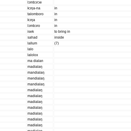
lɔmbɔrɔe
kɔŋa-na
in
talomboro
in
kɔŋa
in
lɔmbɔro
in
isek
to bring in
sahad
inside
lallum
(7)
lalo
lalolox
ma dialan
madialaŋ
mandialaŋ
mǝndialaŋ
mandialaŋ
madialaŋ
madialaŋ
madialaŋ
madialaŋ
madialaŋ
madialaŋ
madialaŋ
madialaŋ