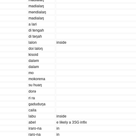
madialaŋ
mǝndialaŋ
madialaŋ
a lari
di tengah
di təŋah
lalon
inside
doi laloŋ
kisoid
daləm
dalam
mo
mokorena
su huaŋ
dorə
ri ra
gaduduŋa
caila
labu
inside
abel
e likely a 3SG infix
iraro-na
in
raro-na
in