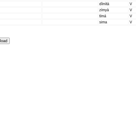
dîmìtà
V
zímyà
V
tímá
V
sima
V