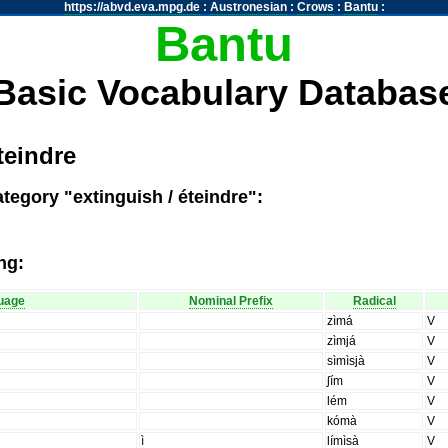
https://abvd.eva.mpg.de
:
Austronesian
:
Crows
:
Bantu
:
Bantu
Basic Vocabulary Databas
teindre
tegory "extinguish / éteindre":
ng:
uage
Nominal Prefix
Radical
zìmá
V
zìmjá
V
sìmìsjà
V
ʃím
V
lém
V
kómà
V
ì
límìsà
V