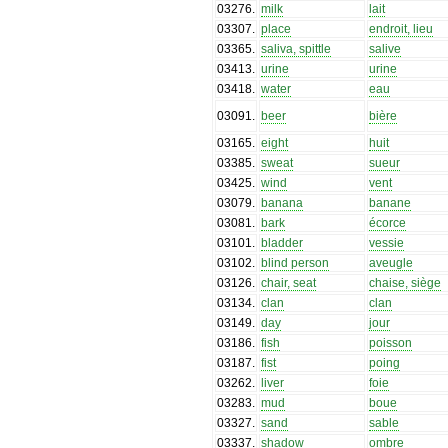
03276
.
milk
lait
03307
.
place
endroit, lieu
03365
.
saliva, spittle
salive
03413
.
urine
urine
03418
.
water
eau
03091
.
beer
bière
03165
.
eight
huit
03385
.
sweat
sueur
03425
.
wind
vent
03079
.
banana
banane
03081
.
bark
écorce
03101
.
bladder
vessie
03102
.
blind person
aveugle
03126
.
chair, seat
chaise, siège
03134
.
clan
clan
03149
.
day
jour
03186
.
fish
poisson
03187
.
fist
poing
03262
.
liver
foie
03283
.
mud
boue
03327
.
sand
sable
03337
.
shadow
ombre