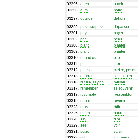
03295
.
open
ouvrir
03296
.
ours
notre
03297
.
outside
dehors
03299
.
pass, surpass
dépasser
03301
.
pay
payer
03302
.
peel
peler
03308
.
plant
planter
03309
.
plant
planter
03310
.
pound grain
piler
03311
.
pull
tirer
03312
.
put, set
mettre, poser
03313
.
quarrel
se disputer
03316
.
refuse, say no
refuser
03317
.
remember
se souvenir
03318
.
resemble
ressembler
03319
.
return
revenir
03323
.
roast
rôtir
03325
.
rotten
pourri
03328
.
say
dire
03329
.
see
voir
03331
.
seize
saisir
03332
.
self
soi-même