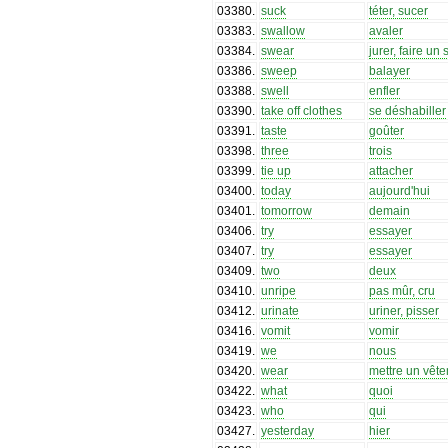
03380
.
suck
téter, sucer
03383
.
swallow
avaler
03384
.
swear
jurer, faire un
03386
.
sweep
balayer
03388
.
swell
enfler
03390
.
take off clothes
se déshabiller
03391
.
taste
goûter
03398
.
three
trois
03399
.
tie up
attacher
03400
.
today
aujourd'hui
03401
.
tomorrow
demain
03406
.
try
essayer
03407
.
try
essayer
03409
.
two
deux
03410
.
unripe
pas mûr, cru
03412
.
urinate
uriner, pisser
03416
.
vomit
vomir
03419
.
we
nous
03420
.
wear
mettre un vêt
03422
.
what
quoi
03423
.
who
qui
03427
.
yesterday
hier