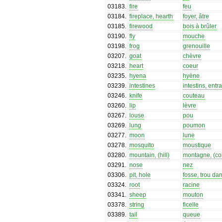
03183
.
fire
feu
03184
.
fireplace, hearth
foyer, âtre
03185
.
firewood
bois à brûler
03190
.
fly
mouche
03198
.
frog
grenouille
03207
.
goat
chèvre
03218
.
heart
coeur
03235
.
hyena
hyène
03239
.
intestines
intestins, entra
03246
.
knife
couteau
03260
.
lip
lèvre
03267
.
louse
pou
03269
.
lung
poumon
03277
.
moon
lune
03278
.
mosquito
moustique
03280
.
mountain, (hill)
montagne, (col
03291
.
nose
nez
03306
.
pit, hole
fosse, trou dan
03324
.
root
racine
03341
.
sheep
mouton
03378
.
string
ficelle
03389
.
tail
queue