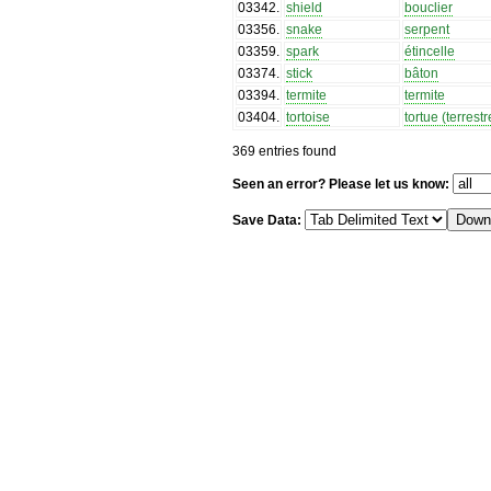
03342
.
shield
bouclier
03356
.
snake
serpent
03359
.
spark
étincelle
03374
.
stick
bâton
03394
.
termite
termite
03404
.
tortoise
tortue (terrestr
369 entries found
Seen an error? Please let us know:
Save Data: