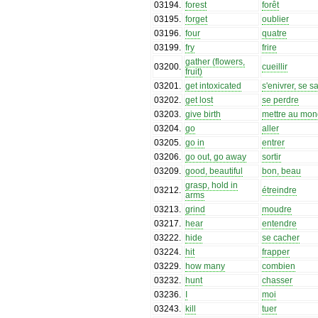
03194
.
forest
forêt
03195
.
forget
oublier
03196
.
four
quatre
03199
.
fry
frire
gather (flowers,
03200
.
cueillir
fruit)
03201
.
get intoxicated
s'enivrer, se s
03202
.
get lost
se perdre
03203
.
give birth
mettre au mo
03204
.
go
aller
03205
.
go in
entrer
03206
.
go out, go away
sortir
03209
.
good, beautiful
bon, beau
grasp, hold in
03212
.
étreindre
arms
03213
.
grind
moudre
03217
.
hear
entendre
03222
.
hide
se cacher
03224
.
hit
frapper
03229
.
how many
combien
03232
.
hunt
chasser
03236
.
I
moi
03243
.
kill
tuer