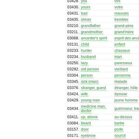
03428
.
you
vos
03430
.
yours
votre
03431
.
bad
mauvais
03435
.
shiver
trembler
03210
.
grandfather
grand-père
03211
.
grandmother
grand'mère
03068
.
ancestor's spirit
esprit des anc
03131
.
child
enfant
03233
.
hunter
chasseur
03234
.
husband
mari
03250
.
lazy
paresseux
03292
.
old person
vieillard
03304
.
person
personne
03345
.
sick (man)
malade
03376
.
stranger, guest
étranger, hôte
03424
.
wife
épouse
03429
.
young man
jeune homme
medicine man,
03434
.
guérisseur, tra
doctor
03411
.
up, above
au-dessus
03084
.
beard
barbe
03157
.
door
porte
03171
.
eyebrow
sourcil