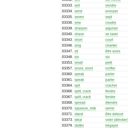
03333
.
sell
vendre
03334
.
send
envoyer
03335
.
seven
sept
03336
.
sew
coudre
03339
.
sharpen
aiguiser
03340
.
shave
se raser
03343
.
short
court
03346
.
sing
chanter
03347
.
sit
être assis
03348
.
six
six
03353
.
small
petit
03357
.
snore, snort
ronfler
03360
.
speak
parler
03361
.
speak
parler
03364
.
spit
cracher
03366
.
split, crack
fendre
03367
.
split, crack
fendre
03368
.
spread
étendre
03370
.
squeeze, milk
serrer
03371
.
stand
être debout
03373
.
steal
voler (dérober
03379
.
stutter
bégayer