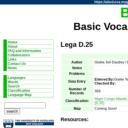
https://abvd.eva.mpg
Basic Voca
Home
Lega D.25
About
FAQ and information
Collaborators
Links
Author
Gisèle Teil-Dautrey 
Contact Us
Notes
News
Problems
Languages
Entered By:
Gisèle T
Data Entry
Words
Checked By:
Search
Number of
Classification
369
Records
Language Map
Niger-Congo
:
Atlanti
Classification:
(D.20)
Map
Coming Soon!
Resources: