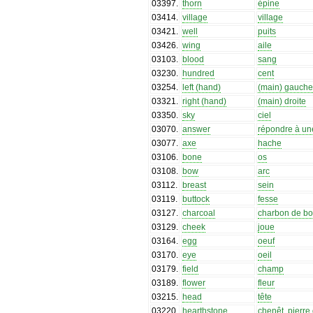
03397
.
thorn
épine
03414
.
village
village
03421
.
well
puits
03426
.
wing
aile
03103
.
blood
sang
03230
.
hundred
cent
03254
.
left (hand)
(main) gauch
03321
.
right (hand)
(main) droite
03350
.
sky
ciel
03070
.
answer
répondre à un
03077
.
axe
hache
03106
.
bone
os
03108
.
bow
arc
03112
.
breast
sein
03119
.
buttock
fesse
03127
.
charcoal
charbon de bo
03129
.
cheek
joue
03164
.
egg
oeuf
03170
.
eye
oeil
03179
.
field
champ
03189
.
flower
fleur
03215
.
head
tête
03220
.
hearthstone
chenêt, pierre