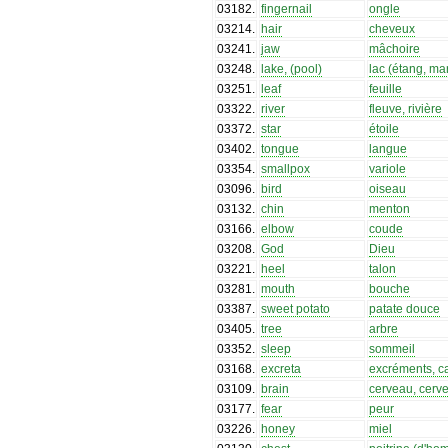
03182
.
fingernail
ongle
03214
.
hair
cheveux
03241
.
jaw
mâchoire
03248
.
lake, (pool)
lac (étang, ma
03251
.
leaf
feuille
03322
.
river
fleuve, rivière
03372
.
star
étoile
03402
.
tongue
langue
03354
.
smallpox
variole
03096
.
bird
oiseau
03132
.
chin
menton
03166
.
elbow
coude
03208
.
God
Dieu
03221
.
heel
talon
03281
.
mouth
bouche
03387
.
sweet potato
patate douce
03405
.
tree
arbre
03352
.
sleep
sommeil
03168
.
excreta
excréments, c
03109
.
brain
cerveau, cerve
03177
.
fear
peur
03226
.
honey
miel