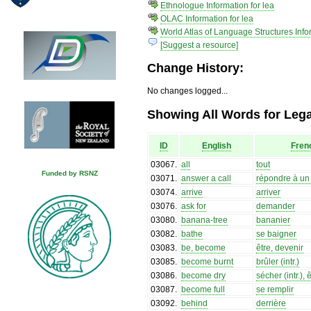
Ethnologue Information for lea
OLAC Information for lea
World Atlas of Language Structures Infor
[Suggest a resource]
Change History:
No changes logged...
Showing All Words for Lega
ID
English
Fren
03067
.
all
tout
Funded by RSNZ
03071
.
answer a call
répondre à un
03074
.
arrive
arriver
03076
.
ask for
demander
03080
.
banana-tree
bananier
03082
.
bathe
se baigner
03083
.
be, become
être, devenir
03085
.
become burnt
brûler (intr.)
03086
.
become dry
sécher (intr.), 
03087
.
become full
se remplir
03092
.
behind
derrière