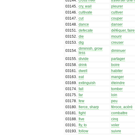
03144
.
cross river
traverser une r
03145
.
cry, wail
pleurer
03146
.
cultivate
cultiver
03147
.
cut
couper
03148
.
dance
danser
03151
.
defecate
déféquer, fair
03152
.
die
mourir
03153
.
dig
creuser
diminish, grow
03154
.
diminuer
less
03155
.
divide
partager
03158
.
drink
boire
03161
.
dwell
habiter
03163
.
eat
manger
03169
.
extinguish
éteindre
03174
.
fall
tomber
03175
.
far
loin
03178
.
few
peu
03180
.
fierce, sharp
féroce, acéré
03181
.
fight
combattre
03188
.
five
cinq
03191
.
fly, to
voler
03193
.
follow
suivre