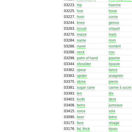
03223
.
hip
hanche
03225
.
hoe
houe
03227
.
horn
corne
03244
.
knee
genou
03263
.
locust
criquet
03270
.
maize
maïs
03284
.
name
nom
03286
.
navel
nombril
03288
.
neck
cou
03298
.
palm of hand
paume
03344
.
shoulder
épaule
03362
.
spear
lance
03363
.
spider
araignée
03375
.
stone
pierre
03381
.
sugar cane
canne à sucre
03393
.
ten
dix
03403
.
tooth
dent
03408
.
twins
jumeaux
03415
.
voice
voix
03090
.
beer
bière
03173
.
face
visage
03176
.
fat, thick
épais