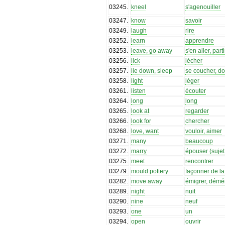
03245
.
kneel
s'agenouiller
03247
.
know
savoir
03249
.
laugh
rire
03252
.
learn
apprendre
03253
.
leave, go away
s'en aller, parti
03256
.
lick
lécher
03257
.
lie down, sleep
se coucher, do
03258
.
light
léger
03261
.
listen
écouter
03264
.
long
long
03265
.
look at
regarder
03266
.
look for
chercher
03268
.
love, want
vouloir, aimer
03271
.
many
beaucoup
03272
.
marry
épouser (suje
03275
.
meet
rencontrer
03279
.
mould pottery
façonner de la
03282
.
move away
émigrer, dém
03289
.
night
nuit
03290
.
nine
neuf
03293
.
one
un
03294
.
open
ouvrir