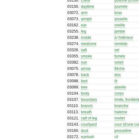
03130
.
chest
poitrine (d'h
03150
.
daytime
journée
03072
.
arm
bras
03073
.
armpit
aisselle
03162
.
ear
oreille
03255
.
leg
jambe
03238
.
inside
à l'intérieur
03274
.
medicine
remède
03326
.
salt
sel
03355
.
smoke
fumée
03382
.
sun
soleil
03075
.
arrow
flèche
03078
.
back
dos
03088
.
bed
lit
03089
.
bee
abeille
03104
.
body
corps
03107
.
boundary
limite, frontièr
03110
.
branch
branche
03113
.
breath
haleine
03121
.
calf of leg
mollet
03143
.
courtyard
cour (d'une c
03160
.
dust
poussière
03172
.
eyelash
cil