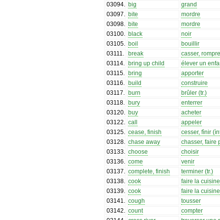
03094
.
big
grand
03097
.
bite
mordre
03098
.
bite
mordre
03100
.
black
noir
03105
.
boil
bouillir
03111
.
break
casser, rompr
03114
.
bring up child
élever un enfa
03115
.
bring
apporter
03116
.
build
construire
03117
.
burn
brûler (tr.)
03118
.
bury
enterrer
03120
.
buy
acheter
03122
.
call
appeler
03125
.
cease, finish
cesser, fìnir (ìnt
03128
.
chase away
chasser, faire p
03133
.
choose
choisir
03136
.
come
venir
03137
.
complete, finish
terminer (tr.)
03138
.
cook
faire la cuisin
03139
.
cook
faire la cuisin
03141
.
cough
tousser
03142
.
count
compter