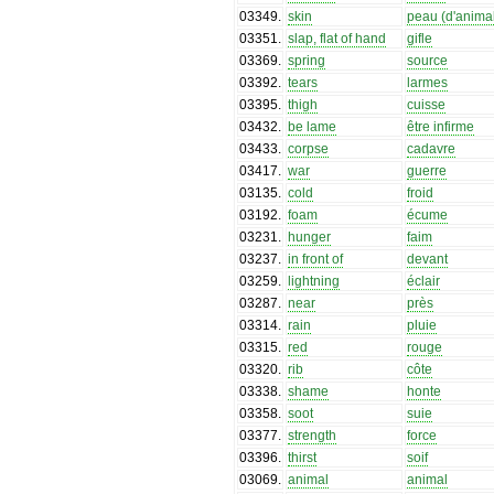
03349
.
skin
peau (d'anima
03351
.
slap, flat of hand
gifle
03369
.
spring
source
03392
.
tears
larmes
03395
.
thigh
cuisse
03432
.
be lame
être infirme
03433
.
corpse
cadavre
03417
.
war
guerre
03135
.
cold
froid
03192
.
foam
écume
03231
.
hunger
faim
03237
.
in front of
devant
03259
.
lightning
éclair
03287
.
near
près
03314
.
rain
pluie
03315
.
red
rouge
03320
.
rib
côte
03338
.
shame
honte
03358
.
soot
suie
03377
.
strength
force
03396
.
thirst
soif
03069
.
animal
animal