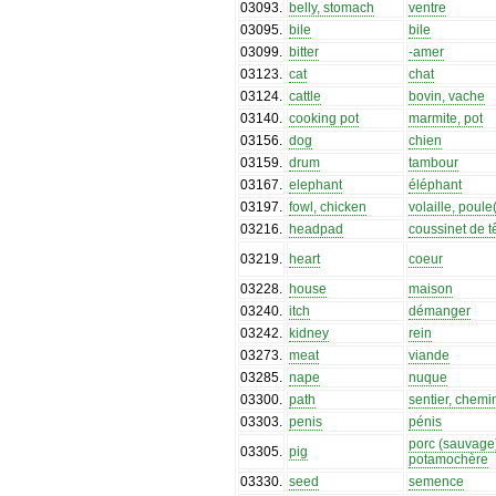
03093
.
belly, stomach
ventre
03095
.
bile
bile
03099
.
bitter
-amer
03123
.
cat
chat
03124
.
cattle
bovin, vache
03140
.
cooking pot
marmite, pot
03156
.
dog
chien
03159
.
drum
tambour
03167
.
elephant
éléphant
03197
.
fowl, chicken
volaille, poule(
03216
.
headpad
coussinet de t
03219
.
heart
coeur
03228
.
house
maison
03240
.
itch
démanger
03242
.
kidney
rein
03273
.
meat
viande
03285
.
nape
nuque
03300
.
path
sentier, chemi
03303
.
penis
pénis
porc (sauvage
03305
.
pig
potamochère
03330
.
seed
semence