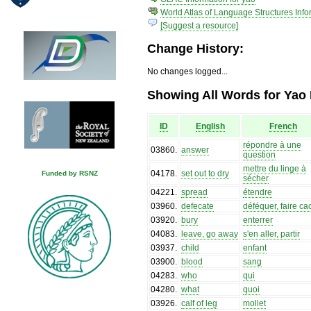
World Atlas of Language Structures Info
[Suggest a resource]
Change History:
No changes logged...
Showing All Words for Yao 
ID
English
French
répondre à une
03860
.
answer
question
mettre du linge à
04178
.
set out to dry
Funded by RSNZ
sécher
04221
.
spread
étendre
03960
.
defecate
déféquer, faire ca
03920
.
bury
enterrer
04083
.
leave, go away
s'en aller, partir
03937
.
child
enfant
03900
.
blood
sang
04283
.
who
qui
04280
.
what
quoi
03926
.
calf of leg
mollet