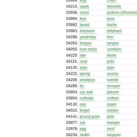
03966
.
dog
chien
04213
.
spark
étincelle
03936
.
chest
poitrine (d'homme
03994
.
fear
peur
03882
.
beard
barbe
03983
.
elephant
éléphant
04288
.
yesterday
hier
04262
.
tongue
langue
04055
.
how many
combien
04225
.
star
étoile
04115
.
near
près
04135
.
pipe
pipe
04222
.
spring
source
04206
.
smallpox
variole
04266
.
try
essayer
03953
.
cry, wail
pleurer
03954
.
cultivate
cultiver
04130
.
pay
payer
04015
.
forget
oublier
04141
.
pound grain
piler
03977
.
eat
manger
03978
.
egg
oeuf
04234
.
stutter
bégayer