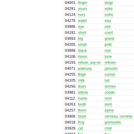
04001
.
finger
doigt
04291
.
yours
votre
04124
.
ours
notre
04276
.
water
eau
03986
.
eye
oeil
04192
.
short
court
03893
.
big
grand
04205
.
small
petit
03898
.
black
noir
04106
.
moon
lune
04155
.
refuse, say no
refuser
04071
.
jealousy
jalousie
04255
.
thigh
cuisse
04105
.
milk
lait
04250
.
tears
larmes
03981
.
elbow
coude
04112
.
name
nom
04263
.
tooth
dent
04257
.
thorn
épine
03908
.
brain
cerveau, cervelle
04018
.
frog
grenouille
03929
.
cat
chat