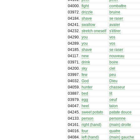
04000
.
fight
combattre
03972
.
drizzle
bruine
04184
.
shave
se raser
04241
.
swallow
avaler
04232
.
stretch oneself
s'étirer
04290
.
you
vos
04289
.
you
vos
04185
.
shave
se raser
04117
.
new
nouveau
03971
.
drink
boire
04200
.
sky
ciel
03997
.
few
peu
04032
.
God
Dieu
04059
.
hunter
chasseur
03887
.
bed
lit
03979
.
egg
oeuf
04047
.
heel
talon
04245
.
sweet potato
patate douce
04133
.
person
personne
04161
.
right (hand)
(main) droite
04016
.
four
quatre
04084
.
left (hand)
(main) gauche