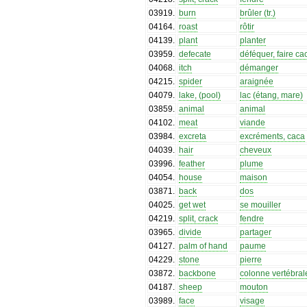
03919
.
burn
brûler (tr.)
04164
.
roast
rôtir
04139
.
plant
planter
03959
.
defecate
déféquer, faire ca
04068
.
itch
démanger
04215
.
spider
araignée
04079
.
lake, (pool)
lac (étang, mare)
03859
.
animal
animal
04102
.
meat
viande
03984
.
excreta
excréments, caca
04039
.
hair
cheveux
03996
.
feather
plume
04054
.
house
maison
03871
.
back
dos
04025
.
get wet
se mouiller
04219
.
split, crack
fendre
03965
.
divide
partager
04127
.
palm of hand
paume
04229
.
stone
pierre
03872
.
backbone
colonne vertébral
04187
.
sheep
mouton
03989
.
face
visage