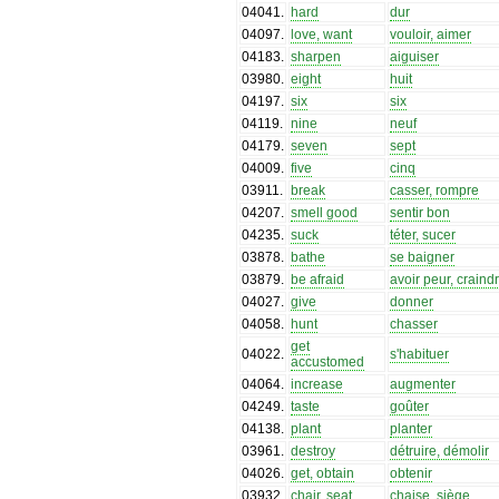
04041
.
hard
dur
04097
.
love, want
vouloir, aimer
04183
.
sharpen
aiguiser
03980
.
eight
huit
04197
.
six
six
04119
.
nine
neuf
04179
.
seven
sept
04009
.
five
cinq
03911
.
break
casser, rompre
04207
.
smell good
sentir bon
04235
.
suck
téter, sucer
03878
.
bathe
se baigner
03879
.
be afraid
avoir peur, craind
04027
.
give
donner
04058
.
hunt
chasser
get
04022
.
s'habituer
accustomed
04064
.
increase
augmenter
04249
.
taste
goûter
04138
.
plant
planter
03961
.
destroy
détruire, démolir
04026
.
get, obtain
obtenir
03932
.
chair, seat
chaise, siège