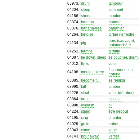
03973
.
drum
tambour
04204
.
sleep
sommeil
04186
.
sheep
mouton
03874
.
banana
banane
03876
.
banana-tree
bananier
04264
.
tortoise
tortue (terrestre)
porc (sauvage),
04134
.
pig
potamochère
04252
.
termite
termite
04087
.
lie down, sleep
se coucher, dormi
04012
.
fly, to
voler
façonner de la
04108
.
mould pottery
poterie
03885
.
become full
se remplir
03990
.
fall
tomber
04226
.
steal
voler (dérober)
03864
.
armpit
aisselle
03988
.
eyelash
cil
04224
.
stand
être debout
04195
.
sing
chanter
04029
.
go in
entrer
03943
.
come
venir
04143
.
pour away
verser