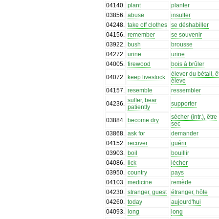
04140
.
plant
planter
03856
.
abuse
insulter
04248
.
take off clothes
se déshabiller
04156
.
remember
se souvenir
03922
.
bush
brousse
04272
.
urine
urine
04005
.
firewood
bois à brûler
élever du bétail, ê
04072
.
keep livestock
éleve
04157
.
resemble
ressembler
suffer, bear
04236
.
supporter
patiently
sécher (intr.), être
03884
.
become dry
sec
03868
.
ask for
demander
04152
.
recover
guérir
03903
.
boil
bouillir
04086
.
lick
lécher
03950
.
country
pays
04103
.
medicine
remède
04230
.
stranger, guest
étranger, hôte
04260
.
today
aujourd'hui
04093
.
long
long