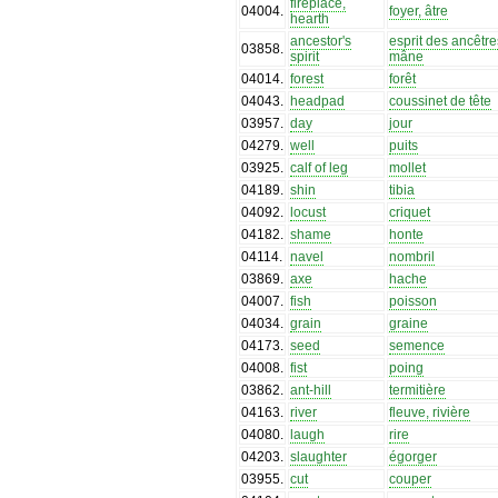
fireplace,
04004
.
foyer, âtre
hearth
ancestor's
esprit des ancêtre
03858
.
spirit
mâne
04014
.
forest
forêt
04043
.
headpad
coussinet de tête
03957
.
day
jour
04279
.
well
puits
03925
.
calf of leg
mollet
04189
.
shin
tibia
04092
.
locust
criquet
04182
.
shame
honte
04114
.
navel
nombril
03869
.
axe
hache
04007
.
fish
poisson
04034
.
grain
graine
04173
.
seed
semence
04008
.
fist
poing
03862
.
ant-hill
termitière
04163
.
river
fleuve, rivière
04080
.
laugh
rire
04203
.
slaughter
égorger
03955
.
cut
couper