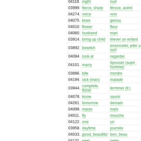
04118
.
night
nuit
03999
.
fierce, sharp
féroce, acéré
04274
.
voice
voix
04075
.
knee
genou
04010
.
flower
fleur
04060
.
husband
mari
03914
.
bring up child
élever un enfant
ensorceler, jeter 
03892
.
bewitch
sort
04094
.
look at
regarder
épouser (sujet :
04101
.
marry
homme)
03896
.
bite
mordre
04194
.
sick (man)
malade
complete,
03944
.
terminer (tr.)
finish
04078
.
know
savoir
04261
.
tomorrow
demain
04099
.
maize
maïs
04011
.
fly
mouche
04122
.
one
un
03958
.
daytime
journée
04033
.
good, beautiful
bon, beau
04131
.
peel
peler