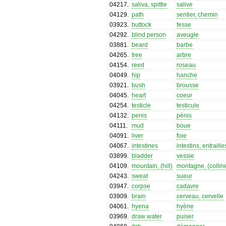
04217
.
saliva, spittle
salive
04129
.
path
sentier, chemin
03923
.
buttock
fesse
04292
.
blind person
aveugle
03881
.
beard
barbe
04265
.
tree
arbre
04154
.
reed
roseau
04049
.
hip
hanche
03921
.
bush
brousse
04045
.
heart
coeur
04254
.
testicle
testicule
04132
.
penis
pénis
04111
.
mud
boue
04091
.
liver
foie
04067
.
intestines
intestins, entraille
03899
.
bladder
vessie
04109
.
mountain, (hill)
montagne, (collin
04243
.
sweat
sueur
03947
.
corpse
cadavre
03909
.
brain
cerveau, cervelle
04061
.
hyena
hyène
03969
.
draw water
puiser