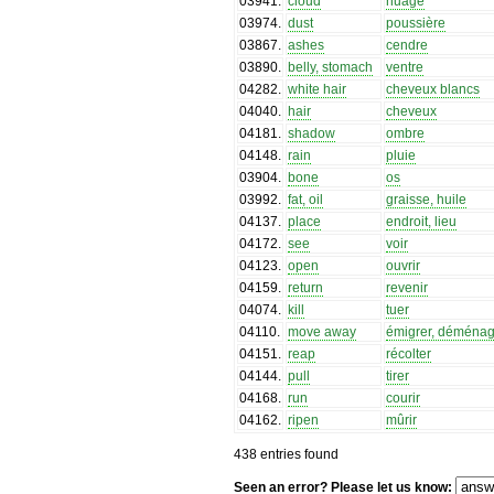
03941
.
cloud
nuage
03974
.
dust
poussière
03867
.
ashes
cendre
03890
.
belly, stomach
ventre
04282
.
white hair
cheveux blancs
04040
.
hair
cheveux
04181
.
shadow
ombre
04148
.
rain
pluie
03904
.
bone
os
03992
.
fat, oil
graisse, huile
04137
.
place
endroit, lieu
04172
.
see
voir
04123
.
open
ouvrir
04159
.
return
revenir
04074
.
kill
tuer
04110
.
move away
émigrer, déménag
04151
.
reap
récolter
04144
.
pull
tirer
04168
.
run
courir
04162
.
ripen
mûrir
438 entries found
Seen an error? Please let us know: