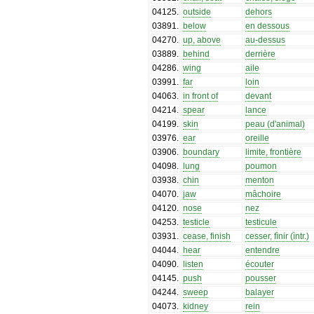
04125
.
outside
dehors
03891
.
below
en dessous
04270
.
up, above
au-dessus
03889
.
behind
derrière
04286
.
wing
aile
03991
.
far
loin
04063
.
in front of
devant
04214
.
spear
lance
04199
.
skin
peau (d'animal)
03976
.
ear
oreille
03906
.
boundary
limite, frontière
04098
.
lung
poumon
03938
.
chin
menton
04070
.
jaw
mâchoire
04120
.
nose
nez
04253
.
testicle
testicule
03931
.
cease, finish
cesser, fìnir (ìntr.)
04044
.
hear
entendre
04090
.
listen
écouter
04145
.
push
pousser
04244
.
sweep
balayer
04073
.
kidney
rein