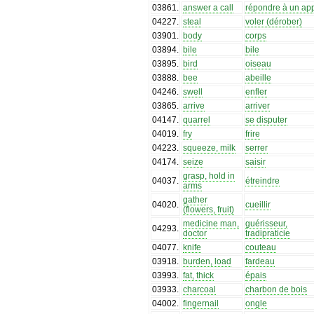
03861
.
answer a call
répondre à un ap
04227
.
steal
voler (dérober)
03901
.
body
corps
03894
.
bile
bile
03895
.
bird
oiseau
03888
.
bee
abeille
04246
.
swell
enfler
03865
.
arrive
arriver
04147
.
quarrel
se disputer
04019
.
fry
frire
04223
.
squeeze, milk
serrer
04174
.
seize
saisir
grasp, hold in
04037
.
étreindre
arms
gather
04020
.
cueillir
(flowers, fruit)
medicine man,
guérisseur,
04293
.
doctor
tradipraticie
04077
.
knife
couteau
03918
.
burden, load
fardeau
03993
.
fat, thick
épais
03933
.
charcoal
charbon de bois
04002
.
fingernail
ongle