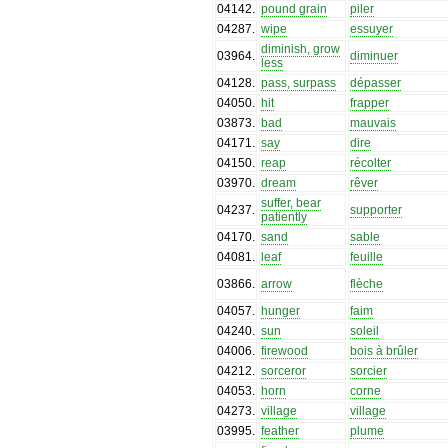
04142
.
pound grain
piler
04287
.
wipe
essuyer
diminish, grow
03964
.
diminuer
less
04128
.
pass, surpass
dépasser
04050
.
hit
frapper
03873
.
bad
mauvais
04171
.
say
dire
04150
.
reap
récolter
03970
.
dream
rêver
suffer, bear
04237
.
supporter
patiently
04170
.
sand
sable
04081
.
leaf
feuille
03866
.
arrow
flèche
04057
.
hunger
faim
04240
.
sun
soleil
04006
.
firewood
bois à brûler
04212
.
sorceror
sorcier
04053
.
horn
corne
04273
.
village
village
03995
.
feather
plume