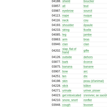
04188
.
shield
bouclier
03857
.
all
tout
03987
.
eyebrow
sourcil
04113
.
nape
nuque
04116
.
neck
cou
04193
.
shoulder
épaule
04233
.
string
ficelle
04085
.
leg
jambe
03863
.
arm
bras
03940
.
clan
clan
slap, flat of
04202
.
gifle
hand
04126
.
outside
dehors
03877
.
bark
écorce
03875
.
banana
banane
03907
.
bow
arc
04251
.
ten
dix
04198
.
skin
peau (d'animal)
04228
.
stick
bâton
04271
.
urinate
uriner, pisser
04023
.
get intoxicated
s'enivrer, se saoûl
04210
.
snore, snort
ronfler
03948
.
cough
tousser