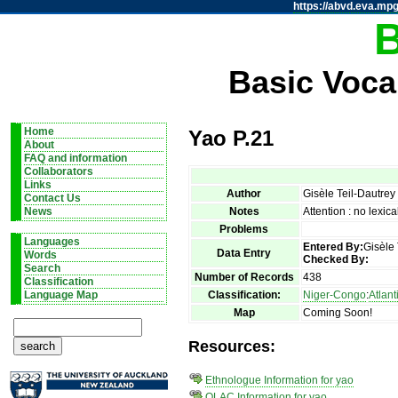
https://abvd.eva.mpg
Basic Voca
Home
Yao P.21
About
FAQ and information
Collaborators
Links
Author
Gisèle Teil-Dautre
Contact Us
Notes
Attention : no lexic
News
Problems
Languages
Entered By:
Gisèle 
Data Entry
Words
Checked By:
Search
Number of Records
438
Classification
Classification:
Niger-Congo
:
Atlan
Language Map
Map
Coming Soon!
Resources:
Ethnologue Information for yao
OLAC Information for yao