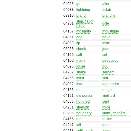
04028
.
go
aller
04088
.
lightning
éclair
03910
.
branch
branche
slap, flat of
04201
.
gifle
hand
04107
.
mosquito
moustique
04051
.
hoe
houe
04089
.
lip
lèvre
03935
.
cheek
joue
04169
.
salt
sel
04100
.
many
beaucoup
04096
.
louse
pou
04209
.
snake
serpent
04256
.
thirst
soif
04082
.
learn
apprendre
04153
.
red
rouge
04121
.
old person
vieillard
04056
.
hundred
cent
04231
.
strength
force
03905
.
boundary
limite, frontière
04166
.
root
racine
04247
.
tail
queue
04218
.
split, crack
fendre