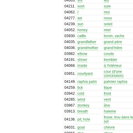
04003
.
fire
feu
04211
.
soot
suie
04062
.
I
moi
04277
.
we
nous
04239
.
sun
soleil
04052
.
honey
miel
03930
.
cattle
bovin, vache
04035
.
grandfather
grand-père
04036
.
grandmother
grand'mère
03982
.
elbow
coude
04191
.
shiver
trembler
04066
.
inside
à l'intérieur
cour (d'une
03951
.
courtyard
concession)
04149
.
raphia palm
palmier raphia
04259
.
tick
tique
03942
.
cold
froid
04285
.
wind
vent
03967
.
donkey
âne
03913
.
breath
haleine
fosse, trou dans l
04136
.
pit, hole
sol
04031
.
goat
chèvre