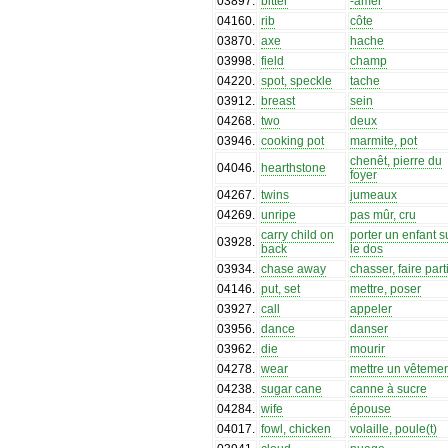
03897
.
bitter
-amer
04160
.
rib
côte
03870
.
axe
hache
03998
.
field
champ
04220
.
spot, speckle
tache
03912
.
breast
sein
04268
.
two
deux
03946
.
cooking pot
marmite, pot
chenêt, pierre du
04046
.
hearthstone
foyer
04267
.
twins
jumeaux
04269
.
unripe
pas mûr, cru
carry child on
porter un enfant s
03928
.
back
le dos
03934
.
chase away
chasser, faire part
04146
.
put, set
mettre, poser
03927
.
call
appeler
03956
.
dance
danser
03962
.
die
mourir
04278
.
wear
mettre un vêteme
04238
.
sugar cane
canne à sucre
04284
.
wife
épouse
04017
.
fowl, chicken
volaille, poule(t)