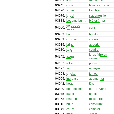
04069
.
itch
démanger
03945
.
cook
faire la cuisine
04190
.
shiver
trembler
04076
.
kneel
s'agenouiller
03883
.
become burnt
brûler (intr.)
go out, go
04030
.
sortir
away
03902
.
boil
bouillir
03939
.
choose
choisir
03915
.
bring
apporter
04180
.
sew
coudre
jurer, faire un
04242
.
swear
serment
04167
.
rotten
pourri
04177
.
send
envoyer
04208
.
smoke
fumée
04065
.
increase
augmenter
04042
.
head
tête
03880
.
be, become
être, devenir
03975
.
dwell
habiter
04158
.
resemble
ressembler
03916
.
build
construire
03949
.
count
compter