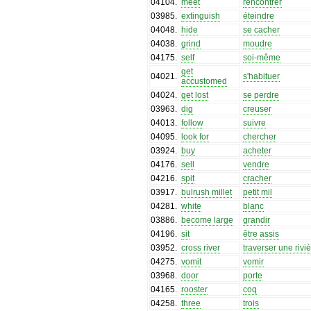
04104
.
meet
rencontrer
03985
.
extinguish
éteindre
04048
.
hide
se cacher
04038
.
grind
moudre
04175
.
self
soi-même
get
04021
.
s'habituer
accustomed
04024
.
get lost
se perdre
03963
.
dig
creuser
04013
.
follow
suivre
04095
.
look for
chercher
03924
.
buy
acheter
04176
.
sell
vendre
04216
.
spit
cracher
03917
.
bulrush millet
petit mil
04281
.
white
blanc
03886
.
become large
grandir
04196
.
sit
être assis
03952
.
cross river
traverser une rivi
04275
.
vomit
vomir
03968
.
door
porte
04165
.
rooster
coq
04258
.
three
trois