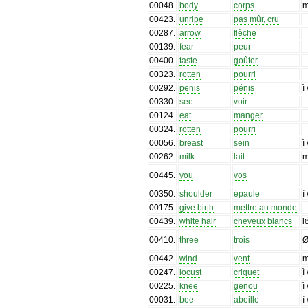
00048
.
body
corps
m
00423
.
unripe
pas mûr, cru
00287
.
arrow
flèche
00139
.
fear
peur
00400
.
taste
goûter
00323
.
rotten
pourri
00292
.
penis
pénis
ì
00330
.
see
voir
00124
.
eat
manger
00324
.
rotten
pourri
00056
.
breast
sein
ì
00262
.
milk
lait
00445
.
you
vos
00350
.
shoulder
épaule
ì
00175
.
give birth
mettre au monde
00439
.
white hair
cheveux blancs
l
00410
.
three
trois
00442
.
wind
vent
m
00247
.
locust
criquet
ì
00225
.
knee
genou
ì
00031
.
bee
abeille
ì