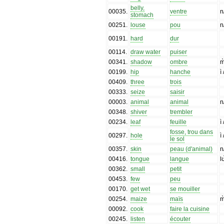
belly,
00035
.
ventre
n
stomach
00251
.
louse
pou
n
00191
.
hard
dur
00114
.
draw water
puiser
00341
.
shadow
ombre
m
00199
.
hip
hanche
ì
00409
.
three
trois
00333
.
seize
saisir
00003
.
animal
animal
n
00348
.
shiver
trembler
00234
.
leaf
feuille
ì
fosse, trou dans
00297
.
hole
ì
le sol
00357
.
skin
peau (d'animal)
n
00416
.
tongue
langue
l
00362
.
small
petit
00453
.
few
peu
00170
.
get wet
se mouiller
00254
.
maize
maïs
m
00092
.
cook
faire la cuisine
00245
.
listen
écouter