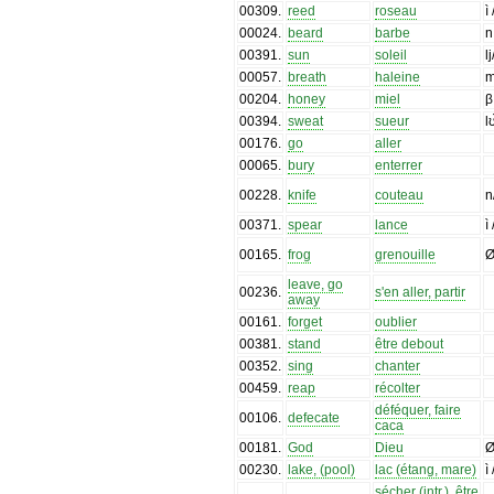
00309
.
reed
roseau
ì
00024
.
beard
barbe
n
00391
.
sun
soleil
l
00057
.
breath
haleine
m
00204
.
honey
miel
β
00394
.
sweat
sueur
lʊ
00176
.
go
aller
00065
.
bury
enterrer
00228
.
knife
couteau
n
00371
.
spear
lance
ì
00165
.
frog
grenouille
Ø
leave, go
00236
.
s'en aller, partir
away
00161
.
forget
oublier
00381
.
stand
être debout
00352
.
sing
chanter
00459
.
reap
récolter
déféquer, faire
00106
.
defecate
caca
00181
.
God
Dieu
00230
.
lake, (pool)
lac (étang, mare)
ì
sécher (intr.), être