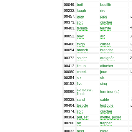
00049
.
boil
bouillir
00232
.
laugh
rire
00457
.
pipe
pipe
ì
00373
.
spit
cracher
00403
.
termite
termite
m
00052
.
bow
arc
β
00406
.
thigh
cuisse
ì
00054
.
branch
branche
ì
00372
.
spider
araignée
Ø
00412
.
tie up
attacher
00080
.
cheek
joue
ì
00354
.
six
six
00152
.
five
cinq
complete,
00090
.
terminer (tr.)
finish
00328
.
sand
sable
m
00404
.
testicle
testicule
ì
00374
.
spit
cracher
00304
.
put, set
mettre, poser
00200
.
hit
frapper
00033
.
beer
bière