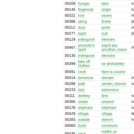
00209
.
hunger
faim
n
00146
.
fingernail
ongle
lʊ
00322
.
root
racine
m
00388
.
string
ficelle
β
00112
.
door
porte
m
00277
.
night
nuit
β
00129
.
extinguish
éteindre
ancestor's
esprit des
00467
.
m
spirit
ancêtres, mâne
00130
.
extinguish
éteindre
take off
00399
.
se déshabiller
clothes
00091
.
cook
faire la cuisine
00414
.
tomorrow
demain
00288
.
path
sentier, chemin
n
00233
.
lazy
paresseux
00111
.
donkey
âne
n
00366
.
snake
serpent
n
00128
.
elephant
éléphant
n
00429
.
village
village
kɩ
00283
.
outside
dehors
h
00060
.
build
construire
mettre un
00435
.
wear