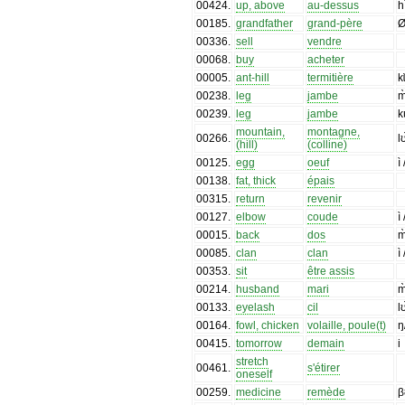
00424
.
up, above
au-dessus
h
00185
.
grandfather
grand-père
Ø
00336
.
sell
vendre
00068
.
buy
acheter
00005
.
ant-hill
termitière
kɩ
00238
.
leg
jambe
m
00239
.
leg
jambe
k
mountain,
montagne,
00266
.
l
(hill)
(colline)
00125
.
egg
oeuf
ì
00138
.
fat, thick
épais
00315
.
return
revenir
00127
.
elbow
coude
ì
00015
.
back
dos
m
00085
.
clan
clan
ì
00353
.
sit
être assis
00214
.
husband
mari
m
00133
.
eyelash
cil
l
00164
.
fowl, chicken
volaille, poule(t)
ŋ
00415
.
tomorrow
demain
i
stretch
00461
.
s'étirer
oneself
00259
.
medicine
remède
β