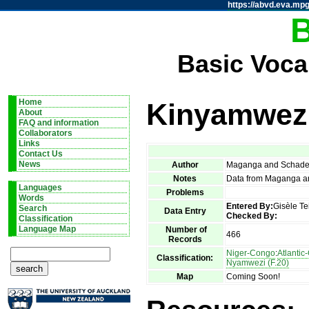
https://abvd.eva.mpg
Basic Voca
Home
Kinyamwez
About
FAQ and information
Collaborators
Links
Contact Us
News
Author
Maganga and Schad
Notes
Data from Maganga an
Languages
Problems
Words
Entered By:
Gisèle Te
Search
Data Entry
Checked By:
Classification
Language Map
Number of
466
Records
Niger-Congo
:
Atlanti
Classification:
Nyamwezi (F.20)
Map
Coming Soon!