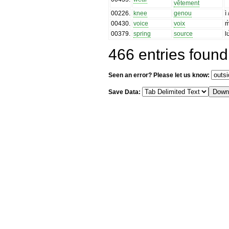
vêtement
00226
.
knee
genou
ì
00430
.
voice
voix
m
00379
.
spring
source
l
466 entries found
Seen an error? Please let us know:
Save Data: