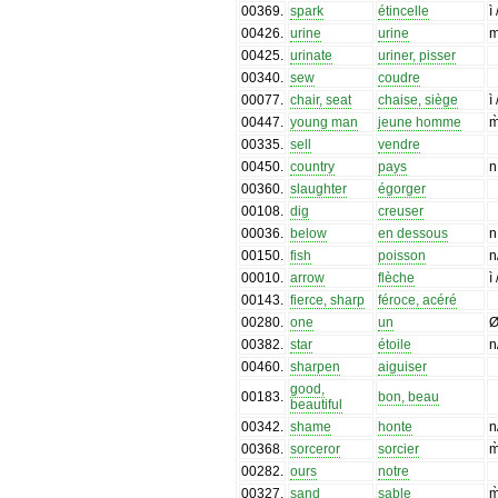
00369
.
spark
étincelle
ì
00426
.
urine
urine
00425
.
urinate
uriner, pisser
00340
.
sew
coudre
00077
.
chair, seat
chaise, siège
ì
00447
.
young man
jeune homme
m
00335
.
sell
vendre
00450
.
country
pays
n
00360
.
slaughter
égorger
00108
.
dig
creuser
00036
.
below
en dessous
n
00150
.
fish
poisson
n
00010
.
arrow
flèche
ì
00143
.
fierce, sharp
féroce, acéré
00280
.
one
un
00382
.
star
étoile
n
00460
.
sharpen
aiguiser
good,
00183
.
bon, beau
beautiful
00342
.
shame
honte
n
00368
.
sorceror
sorcier
m
00282
.
ours
notre
00327
.
sand
sable
m