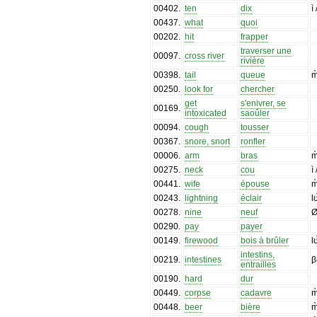
00402
.
ten
dix
ì
00437
.
what
quoi
00202
.
hit
frapper
traverser une
00097
.
cross river
rivière
00398
.
tail
queue
m
00250
.
look for
chercher
get
s'enivrer, se
00169
.
intoxicated
saoûler
00094
.
cough
tousser
00367
.
snore, snort
ronfler
00006
.
arm
bras
m
00275
.
neck
cou
ì
00441
.
wife
épouse
m
00243
.
lightning
éclair
l
00278
.
nine
neuf
00290
.
pay
payer
00149
.
firewood
bois à brûler
l
intestins,
00219
.
intestines
β
entrailles
00190
.
hard
dur
00449
.
corpse
cadavre
m
00448
.
beer
bière
m