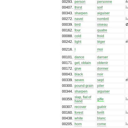
00293
.
person
personne
n
00407
.
thirst
soif
ì
00343
.
sharpen
aiguiser
00272
.
navel
nombril
ì
00039
.
bird
oiseau
Ø
00162
.
four
quatre
00088
.
cold
froid
00242
.
light
léger
m
00216
.
I
moi
00101
.
dance
danser
00171
.
get, obtain
obtenir
00172
.
give
donner
00043
.
black
noir
00339
.
seven
sept
m
00300
.
pound grain
piler
00344
.
sharpen
aiguiser
slap, flat of
00359
.
gifle
ì
hand
00307
.
recover
guérir
00160
.
forest
forêt
ì
00438
.
white
blanc
00205
.
horn
corne
ì