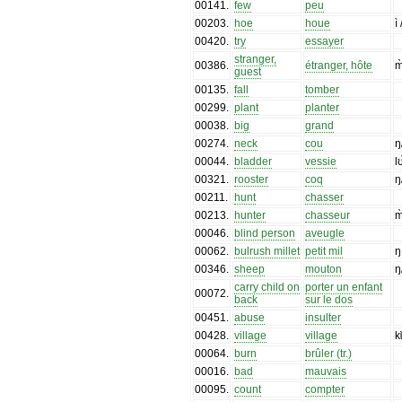
00141
.
few
peu
00203
.
hoe
houe
ì
00420
.
try
essayer
stranger,
00386
.
étranger, hôte
m
guest
00135
.
fall
tomber
00299
.
plant
planter
00038
.
big
grand
00274
.
neck
cou
ŋ
00044
.
bladder
vessie
l
00321
.
rooster
coq
ŋ
00211
.
hunt
chasser
00213
.
hunter
chasseur
m
00046
.
blind person
aveugle
00062
.
bulrush millet
petit mil
ŋ
00346
.
sheep
mouton
ŋ
carry child on
porter un enfant
00072
.
back
sur le dos
00451
.
abuse
insulter
00428
.
village
village
kɩ
00064
.
burn
brûler (tr.)
00016
.
bad
mauvais
00095
.
count
compter