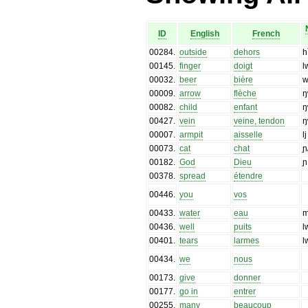
ID
English
French
00284
.
outside
dehors
h
00145
.
finger
doigt
l
00032
.
beer
bière
00009
.
arrow
flèche
ŋ
00082
.
child
enfant
ŋ
00427
.
vein
veine, tendon
ŋ
00007
.
armpit
aisselle
l
00073
.
cat
chat
ɲ
00182
.
God
Dieu
ɲ
00378
.
spread
étendre
00446
.
you
vos
00433
.
water
eau
00436
.
well
puits
l
00401
.
tears
larmes
l
00434
.
we
nous
00173
.
give
donner
00177
.
go in
entrer
00255
.
many
beaucoup