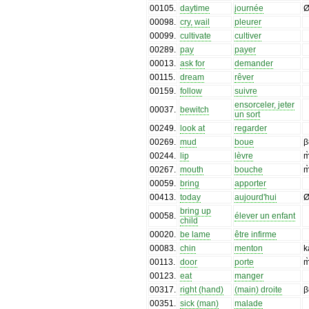
00105
.
daytime
journée
Ø
00098
.
cry, wail
pleurer
00099
.
cultivate
cultiver
00289
.
pay
payer
00013
.
ask for
demander
00115
.
dream
rêver
00159
.
follow
suivre
ensorceler, jeter
00037
.
bewitch
un sort
00249
.
look at
regarder
00269
.
mud
boue
β
00244
.
lip
lèvre
m
00267
.
mouth
bouche
m
00059
.
bring
apporter
00413
.
today
aujourd'hui
bring up
00058
.
élever un enfant
child
00020
.
be lame
être infirme
00083
.
chin
menton
k
00113
.
door
porte
m
00123
.
eat
manger
00317
.
right (hand)
(main) droite
β
00351
.
sick (man)
malade