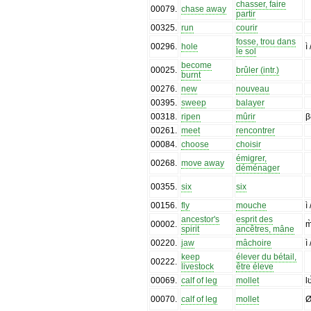
chasser, faire
00079
.
chase away
partir
00325
.
run
courir
fosse, trou dans
00296
.
hole
ì
le sol
become
00025
.
brûler (intr.)
burnt
00276
.
new
nouveau
00395
.
sweep
balayer
00318
.
ripen
mûrir
β
00261
.
meet
rencontrer
00084
.
choose
choisir
émigrer,
00268
.
move away
déménager
00355
.
six
six
00156
.
fly
mouche
ì
ancestor's
esprit des
00002
.
m
spirit
ancêtres, mâne
00220
.
jaw
mâchoire
ì
keep
élever du bétail,
00222
.
livestock
être éleve
00069
.
calf of leg
mollet
l
00070
.
calf of leg
mollet
Ø