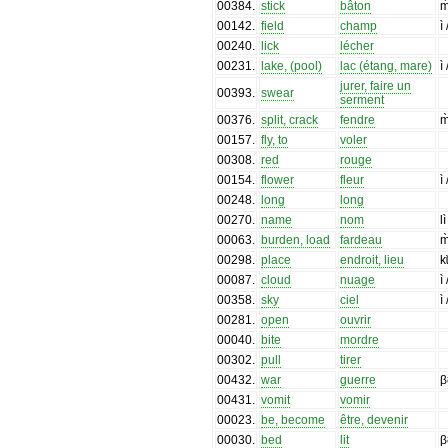
00384
.
stick
bâton
m
00142
.
field
champ
ì
00240
.
lick
lécher
00231
.
lake, (pool)
lac (étang, mare)
ì
jurer, faire un
00393
.
swear
serment
00376
.
split, crack
fendre
m
00157
.
fly, to
voler
00308
.
red
rouge
00154
.
flower
fleur
ì
00248
.
long
long
00270
.
name
nom
l
00063
.
burden, load
fardeau
m
00298
.
place
endroit, lieu
kɩ
00087
.
cloud
nuage
ì
00358
.
sky
ciel
ì
00281
.
open
ouvrir
00040
.
bite
mordre
00302
.
pull
tirer
00432
.
war
guerre
β
00431
.
vomit
vomir
00023
.
be, become
être, devenir
00030
.
bed
lit
β