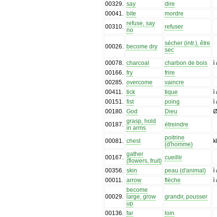
00329
.
say
dire
00041
.
bite
mordre
refuse, say
00310
.
refuser
no
sécher (intr.), être
00026
.
become dry
sec
00078
.
charcoal
charbon de bois
ì
00166
.
fry
frire
00285
.
overcome
vaincre
00411
.
tick
tique
ì
00151
.
fist
poing
ì
00180
.
God
Dieu
grasp, hold
00187
.
étreindre
in arms
poitrine
00081
.
chest
kɩ
(d'homme)
gather
00167
.
cueillir
(flowers, fruit)
00356
.
skin
peau (d'animal)
ì
00011
.
arrow
flèche
ì
become
00029
.
large, grow
grandir, pousser
up
00136
.
far
loin