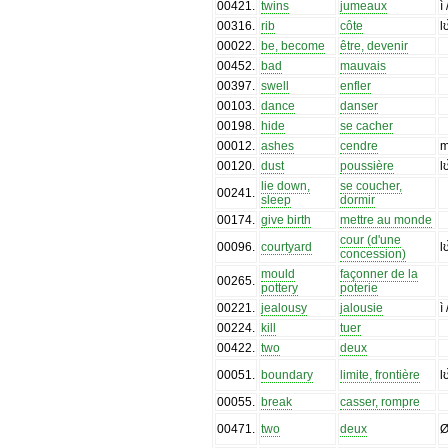
00421
.
twins
jumeaux
ì
00316
.
rib
côte
l
00022
.
be, become
être, devenir
00452
.
bad
mauvais
00397
.
swell
enfler
00103
.
dance
danser
00198
.
hide
se cacher
00012
.
ashes
cendre
00120
.
dust
poussière
l
lie down,
se coucher,
00241
.
sleep
dormir
00174
.
give birth
mettre au monde
cour (d'une
00096
.
courtyard
l
concession)
mould
façonner de la
00265
.
pottery
poterie
00221
.
jealousy
jalousie
ì
00224
.
kill
tuer
00422
.
two
deux
00051
.
boundary
limite, frontière
l
00055
.
break
casser, rompre
00471
.
two
deux