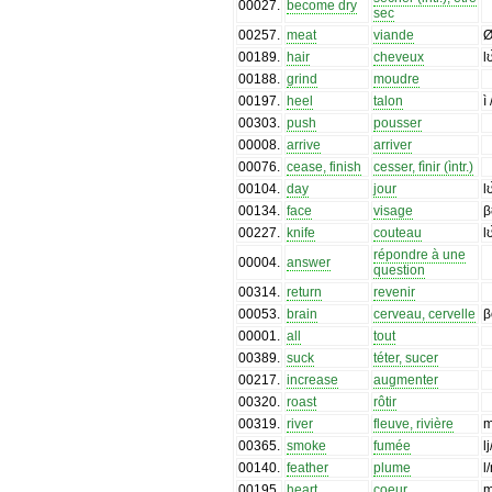
00027
.
become dry
sec
00257
.
meat
viande
Ø
00189
.
hair
cheveux
l
00188
.
grind
moudre
00197
.
heel
talon
ì
00303
.
push
pousser
00008
.
arrive
arriver
00076
.
cease, finish
cesser, fìnir (ìntr.)
00104
.
day
jour
l
00134
.
face
visage
β
00227
.
knife
couteau
l
répondre à une
00004
.
answer
question
00314
.
return
revenir
00053
.
brain
cerveau, cervelle
β
00001
.
all
tout
00389
.
suck
téter, sucer
00217
.
increase
augmenter
00320
.
roast
rôtir
00319
.
river
fleuve, rivière
m
00365
.
smoke
fumée
l
00140
.
feather
plume
l
00195
.
heart
coeur
m