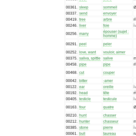
00361
.
sleep
sommeil
00337
.
send
envoyer
00419
.
tree
arbre
m
00246
.
liver
foie
ì
épouser (sujet :
00256
.
marry
homme)
00291
.
peel
peler
00252
.
love, want
vouloir, aimer
00375
.
saliva, spittle
salive
00458
.
pipe
pipe
m
00468
.
cut
couper
00042
.
bitter
-amer
00122
.
ear
oreille
ì
00192
.
head
tête
m
00405
.
testicle
testicule
ì
00163
.
four
quatre
00210
.
hunt
chasser
00212
.
hunter
chasseur
m
00385
.
stone
pierre
ì
00061
.
bull
taureau
n