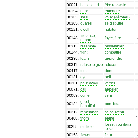
00021
.
be satiated
être rassasié
00194
.
hear
entendre
00383
.
steal
voler (dérober)
00305
.
quarrel
se disputer
00121
.
dwell
habiter
fireplace,
00148
.
foyer, âtre
l
hearth
00313
.
resemble
ressembler
00144
.
fight
combattre
00235
.
learn
apprendre
00311
.
refuse to give
refuser
00417
.
tooth
dent
l
00131
.
eye
oeil
l
00301
.
pour away
verser
00071
.
call
appeler
00089
.
come
venir
good,
00184
.
bon, beau
beautiful
00312
.
remember
se souvenir
00408
.
thorn
épine
l
fosse, trou dans
00295
.
pit, hole
l
le sol
00153
.
flower
fleur
ì