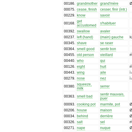
00186
.
grandmother
grand'mère
Ø
00075
.
cease, finish
cesser, fìnir (ìntr.)
00229
.
know
savoir
get
00168
.
s'habituer
accustomed
00392
.
swallow
avaler
00237
.
left (hand)
(main) gauche
lʊ
00345
.
shave
se raser
00364
.
smell good
sentir bon
00455
.
old person
vieillard
m
00440
.
who
qui
00126
.
eight
huit
m
00443
.
wing
aile
ì
00279
.
nose
nez
ì
squeeze,
00380
.
serrer
milk
sentir mauvais,
00363
.
smell bad
puer
00093
.
cooking pot
marmite, pot
Ø
00206
.
house
maison
Ø
00034
.
behind
derrière
00326
.
salt
sel
m
00271
.
nape
nuque
Ø