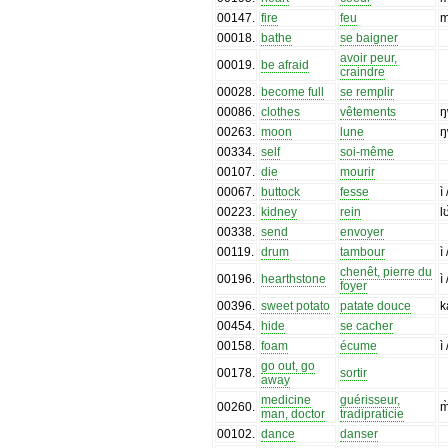
00147
.
fire
feu
m
00018
.
bathe
se baigner
avoir peur,
00019
.
be afraid
craindre
00028
.
become full
se remplir
00086
.
clothes
vêtements
ŋ
00263
.
moon
lune
ŋ
00334
.
self
soi-même
00107
.
die
mourir
00067
.
buttock
fesse
ì
00223
.
kidney
rein
l
00338
.
send
envoyer
00119
.
drum
tambour
ì
chenêt, pierre du
00196
.
hearthstone
ì
foyer
00396
.
sweet potato
patate douce
k
00454
.
hide
se cacher
00158
.
foam
écume
ì
go out, go
00178
.
sortir
away
medicine
guérisseur,
00260
.
m
man, doctor
tradipraticie
00102
.
dance
danser