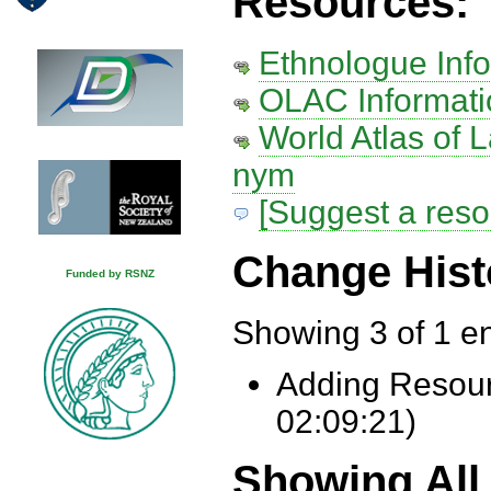
Resources:
Ethnologue Info
OLAC Informati
World Atlas of 
nym
[Suggest a reso
Change Hist
Funded by RSNZ
Showing 3 of 1 en
Adding Resour
02:09:21)
Showing All