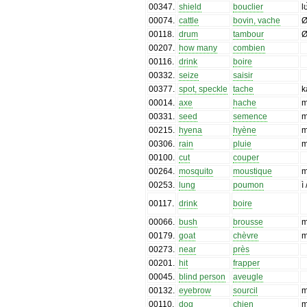
00347
.
shield
bouclier
l
00074
.
cattle
bovin, vache
Ø
00118
.
drum
tambour
Ø
00207
.
how many
combien
00116
.
drink
boire
00332
.
seize
saisir
00377
.
spot, speckle
tache
k
00014
.
axe
hache
m
00331
.
seed
semence
m
00215
.
hyena
hyène
m
00306
.
rain
pluie
m
00100
.
cut
couper
00264
.
mosquito
moustique
m
00253
.
lung
poumon
ì
00117
.
drink
boire
00066
.
bush
brousse
m
00179
.
goat
chèvre
m
00273
.
near
près
00201
.
hit
frapper
00045
.
blind person
aveugle
00132
.
eyebrow
sourcil
00110
.
dog
chien
m