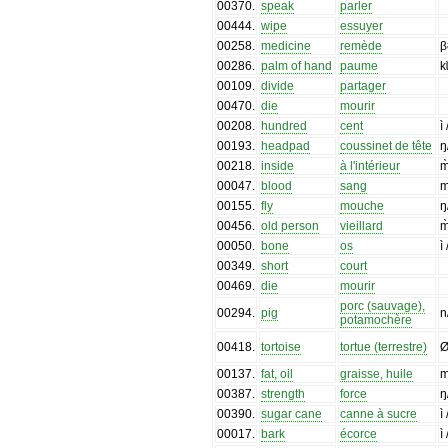
00370
.
speak
parler
00444
.
wipe
essuyer
00258
.
medicine
remède
β
00286
.
palm of hand
paume
kɩ
00109
.
divide
partager
00470
.
die
mourir
00208
.
hundred
cent
ì
00193
.
headpad
coussinet de tête
ŋ
00218
.
inside
à l'intérieur
m
00047
.
blood
sang
00155
.
fly
mouche
ŋ
00456
.
old person
vieillard
m
00050
.
bone
os
ì
00349
.
short
court
00469
.
die
mourir
porc (sauvage),
00294
.
pig
n
potamochère
00418
.
tortoise
tortue (terrestre)
Ø
00137
.
fat, oil
graisse, huile
00387
.
strength
force
ŋ
00390
.
sugar cane
canne à sucre
ì
00017
.
bark
écorce
ì