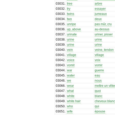
03031
.
tree
arbre
03032
.
try
essayer
03033
.
twins
jumeaux
03034
.
two
deux
03035
.
unripe
pas mûr, cru
03036
.
up, above
au-dessus
03037
.
urinate
uriner, pisser
03038
.
urine
urine
03039
.
urine
urine
03040
.
vein
veine, tendon
03041
.
village
village
03042
.
voice
voix
03043
.
vomit
vomir
03044
.
war
guerre
03045
.
water
eau
03046
.
we
nous
03066
.
wear
mettre un vêt
03047
.
what
quoi
03048
.
white
blanc
03049
.
white hair
cheveux blan
03050
.
who
qui
03051
.
wife
épouse