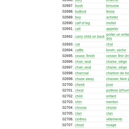
02687
.
bush
brousse
02688
.
buttock
fesse
02689
.
buy
acheter
02690
.
calf of leg
mollet
02691
.
call
appeler
porter un enfan
02692
.
carry child on back
dos
02693
.
cat
chat
02694
.
cattle
bovin, vache
02695
.
cease, finish
cesser, fìnir (ìnt
02696
.
chair, seat
chaise, siège
02697
.
chair, seat
chaise, siège
02698
.
charcoal
charbon de bo
02699
.
chase away
chasser, faire p
02700
.
cheek
joue
02701
.
chest
poitrine (d'h
02702
.
child
enfant
02703
.
chin
menton
02704
.
choose
choisir
02705
.
clan
clan
02706
.
clothes
vêtements
02707
.
cloud
nuage