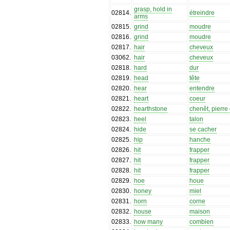
grasp, hold in
02814
.
étreindre
arms
02815
.
grind
moudre
02816
.
grind
moudre
02817
.
hair
cheveux
03062
.
hair
cheveux
02818
.
hard
dur
02819
.
head
tête
02820
.
hear
entendre
02821
.
heart
coeur
02822
.
hearthstone
chenêt, pierre
02823
.
heel
talon
02824
.
hide
se cacher
02825
.
hip
hanche
02826
.
hit
frapper
02827
.
hit
frapper
02828
.
hit
frapper
02829
.
hoe
houe
02830
.
honey
miel
02831
.
horn
corne
02832
.
house
maison
02833
.
how many
combien