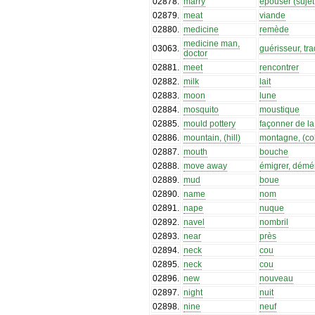
02878
.
marry
épouser (suje
02879
.
meat
viande
02880
.
medicine
remède
medicine man,
03063
.
guérisseur, tra
doctor
02881
.
meet
rencontrer
02882
.
milk
lait
02883
.
moon
lune
02884
.
mosquito
moustique
02885
.
mould pottery
façonner de la
02886
.
mountain, (hill)
montagne, (col
02887
.
mouth
bouche
02888
.
move away
émigrer, dém
02889
.
mud
boue
02890
.
name
nom
02891
.
nape
nuque
02892
.
navel
nombril
02893
.
near
près
02894
.
neck
cou
02895
.
neck
cou
02896
.
new
nouveau
02897
.
night
nuit
02898
.
nine
neuf