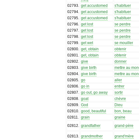
02793
.
get accustomed
s'habituer
02794
.
get accustomed
s'habituer
02795
.
get accustomed
s'habituer
02796
.
get lost
se perdre
02797
.
get lost
se perdre
02798
.
get lost
se perdre
02799
.
get wet
se mouiller
02800
.
get, obtain
obtenir
02801
.
get, obtain
obtenir
02802
.
give
donner
02803
.
give birth
mettre au mo
02804
.
give birth
mettre au mo
02805
.
go
aller
02806
.
go in
entrer
02807
.
go out, go away
sortir
02808
.
goat
chèvre
02809
.
God
Dieu
02810
.
good, beautiful
bon, beau
02811
.
grain
graine
02812
.
grandfather
grand-père
02813
.
grandmother
grand'mère