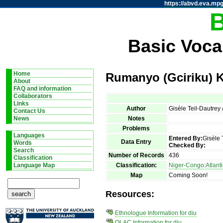
https://abvd.eva.mpg
Basic Voca
Home
Rumanyo (Gciriku) K
About
FAQ and information
Collaborators
Links
Author
Gisèle Teil-Dautrey
Contact Us
Notes
News
Problems
Languages
Entered By:
Gisèle 
Data Entry
Words
Checked By:
Search
Number of Records
436
Classification
Classification:
Niger-Congo
:
Atlant
Language Map
Map
Coming Soon!
Resources:
Ethnologue Information for diu
OLAC Information for diu