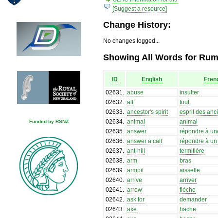
[Suggest a resource]
Change History:
No changes logged...
Showing All Words for Ruma
ID
English
Fren
02631
.
abuse
insulter
02632
.
all
tout
02633
.
ancestor's spirit
esprit des anc
02634
.
animal
animal
Funded by RSNZ
02635
.
answer
répondre à un
02636
.
answer a call
répondre à un
02637
.
ant-hill
termitière
02638
.
arm
bras
02639
.
armpit
aisselle
02640
.
arrive
arriver
02641
.
arrow
flèche
02642
.
ask for
demander
02643
.
axe
hache