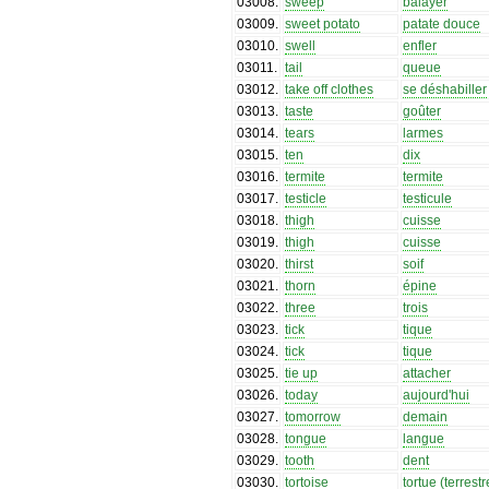
03008
.
sweep
balayer
03009
.
sweet potato
patate douce
03010
.
swell
enfler
03011
.
tail
queue
03012
.
take off clothes
se déshabiller
03013
.
taste
goûter
03014
.
tears
larmes
03015
.
ten
dix
03016
.
termite
termite
03017
.
testicle
testicule
03018
.
thigh
cuisse
03019
.
thigh
cuisse
03020
.
thirst
soif
03021
.
thorn
épine
03022
.
three
trois
03023
.
tick
tique
03024
.
tick
tique
03025
.
tie up
attacher
03026
.
today
aujourd'hui
03027
.
tomorrow
demain
03028
.
tongue
langue
03029
.
tooth
dent
03030
.
tortoise
tortue (terrestr