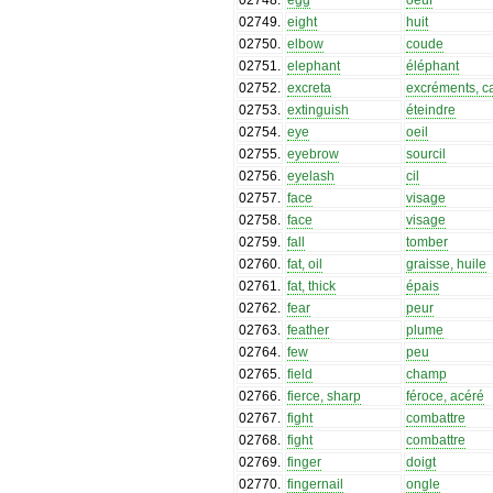
02749
.
eight
huit
02750
.
elbow
coude
02751
.
elephant
éléphant
02752
.
excreta
excréments, c
02753
.
extinguish
éteindre
02754
.
eye
oeil
02755
.
eyebrow
sourcil
02756
.
eyelash
cil
02757
.
face
visage
02758
.
face
visage
02759
.
fall
tomber
02760
.
fat, oil
graisse, huile
02761
.
fat, thick
épais
02762
.
fear
peur
02763
.
feather
plume
02764
.
few
peu
02765
.
field
champ
02766
.
fierce, sharp
féroce, acéré
02767
.
fight
combattre
02768
.
fight
combattre
02769
.
finger
doigt
02770
.
fingernail
ongle