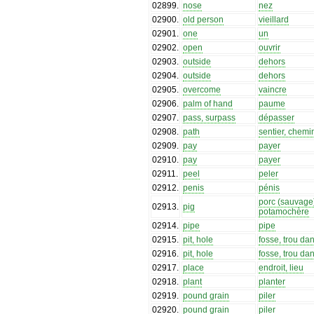
02899
.
nose
nez
02900
.
old person
vieillard
02901
.
one
un
02902
.
open
ouvrir
02903
.
outside
dehors
02904
.
outside
dehors
02905
.
overcome
vaincre
02906
.
palm of hand
paume
02907
.
pass, surpass
dépasser
02908
.
path
sentier, chemi
02909
.
pay
payer
02910
.
pay
payer
02911
.
peel
peler
02912
.
penis
pénis
porc (sauvage
02913
.
pig
potamochère
02914
.
pipe
pipe
02915
.
pit, hole
fosse, trou dan
02916
.
pit, hole
fosse, trou dan
02917
.
place
endroit, lieu
02918
.
plant
planter
02919
.
pound grain
piler
02920
.
pound grain
piler