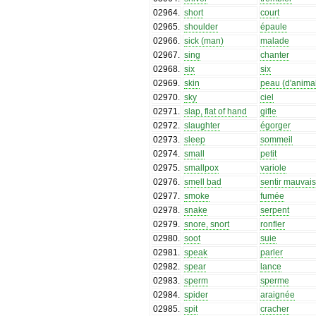
02964
.
short
court
02965
.
shoulder
épaule
02966
.
sick (man)
malade
02967
.
sing
chanter
02968
.
six
six
02969
.
skin
peau (d'anima
02970
.
sky
ciel
02971
.
slap, flat of hand
gifle
02972
.
slaughter
égorger
02973
.
sleep
sommeil
02974
.
small
petit
02975
.
smallpox
variole
02976
.
smell bad
sentir mauvais
02977
.
smoke
fumée
02978
.
snake
serpent
02979
.
snore, snort
ronfler
02980
.
soot
suie
02981
.
speak
parler
02982
.
spear
lance
02983
.
sperm
sperme
02984
.
spider
araignée
02985
.
spit
cracher