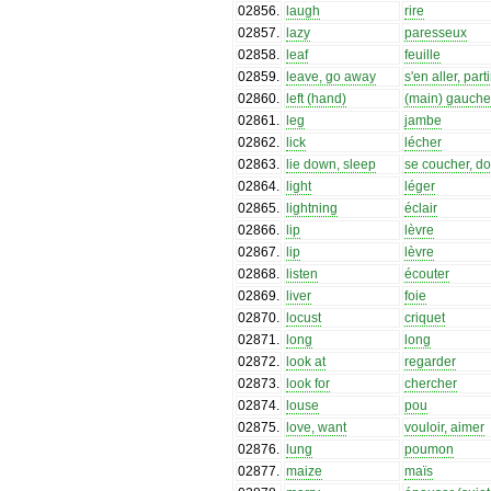
02856
.
laugh
rire
02857
.
lazy
paresseux
02858
.
leaf
feuille
02859
.
leave, go away
s'en aller, parti
02860
.
left (hand)
(main) gauch
02861
.
leg
jambe
02862
.
lick
lécher
02863
.
lie down, sleep
se coucher, do
02864
.
light
léger
02865
.
lightning
éclair
02866
.
lip
lèvre
02867
.
lip
lèvre
02868
.
listen
écouter
02869
.
liver
foie
02870
.
locust
criquet
02871
.
long
long
02872
.
look at
regarder
02873
.
look for
chercher
02874
.
louse
pou
02875
.
love, want
vouloir, aimer
02876
.
lung
poumon
02877
.
maize
maïs