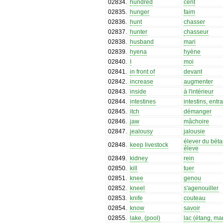
02834
.
hundred
cent
02835
.
hunger
faim
02836
.
hunt
chasser
02837
.
hunter
chasseur
02838
.
husband
mari
02839
.
hyena
hyène
02840
.
I
moi
02841
.
in front of
devant
02842
.
increase
augmenter
02843
.
inside
à l'intérieur
02844
.
intestines
intestins, entra
02845
.
itch
démanger
02846
.
jaw
mâchoire
02847
.
jealousy
jalousie
élever du bétai
02848
.
keep livestock
éleve
02849
.
kidney
rein
02850
.
kill
tuer
02851
.
knee
genou
02852
.
kneel
s'agenouiller
02853
.
knife
couteau
02854
.
know
savoir
02855
.
lake, (pool)
lac (étang, ma