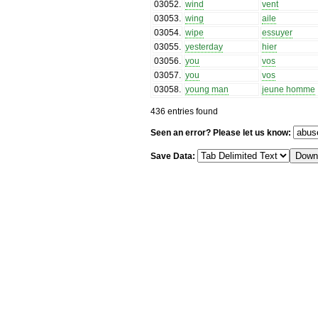
03052
.
wind
vent
03053
.
wing
aile
03054
.
wipe
essuyer
03055
.
yesterday
hier
03056
.
you
vos
03057
.
you
vos
03058
.
young man
jeune homme
436 entries found
Seen an error? Please let us know:
Save Data: