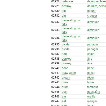
02728
.
defecate
déféquer, fair
02729
.
destroy
détruire, démol
02730
.
die
mourir
02731
.
dig
creuser
diminish, grow
02732
.
diminuer
less
diminish, grow
02733
.
diminuer
less
diminish, grow
02734
.
diminuer
less
02735
.
divide
partager
02736
.
divide
partager
02737
.
dog
chien
02738
.
donkey
âne
02739
.
donkey
âne
02740
.
door
porte
02741
.
draw water
puiser
02742
.
dream
rêver
02743
.
drink
boire
02744
.
drum
tambour
02745
.
dust
poussière
02746
.
ear
oreille
02747
.
eat
manger
02748
.
egg
oeuf