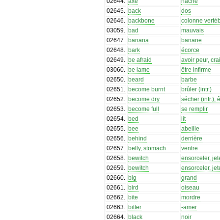
02644
.
axe
hache
02645
.
back
dos
02646
.
backbone
colonne verté
03059
.
bad
mauvais
02647
.
banana
banane
02648
.
bark
écorce
02649
.
be afraid
avoir peur, cra
03060
.
be lame
être infirme
02650
.
beard
barbe
02651
.
become burnt
brûler (intr.)
02652
.
become dry
sécher (intr.), 
02653
.
become full
se remplir
02654
.
bed
lit
02655
.
bee
abeille
02656
.
behind
derrière
02657
.
belly, stomach
ventre
02658
.
bewitch
ensorceler, jet
02659
.
bewitch
ensorceler, jet
02660
.
big
grand
02661
.
bird
oiseau
02662
.
bite
mordre
02663
.
bitter
-amer
02664
.
black
noir