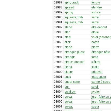
02987
.
split, crack
fendre
02988
.
spread
étendre
02989
.
spring
source
02990
.
squeeze, milk
serrer
02991
.
squeeze, milk
serrer
02992
.
stand
être debout
02993
.
star
étoile
02994
.
steal
voler (dérober
03065
.
stick
bâton
02995
.
stone
pierre
02996
.
stranger, guest
étranger, hôte
02997
.
strength
force
02998
.
stretch oneself
s'étirer
02999
.
string
ficelle
03000
.
stutter
bégayer
03001
.
suck
téter, sucer
03002
.
sugar cane
canne à sucre
03003
.
sun
soleil
03004
.
swallow
avaler
03005
.
swear
jurer, faire un
03006
.
swear
jurer, faire un
03007
.
sweat
sueur