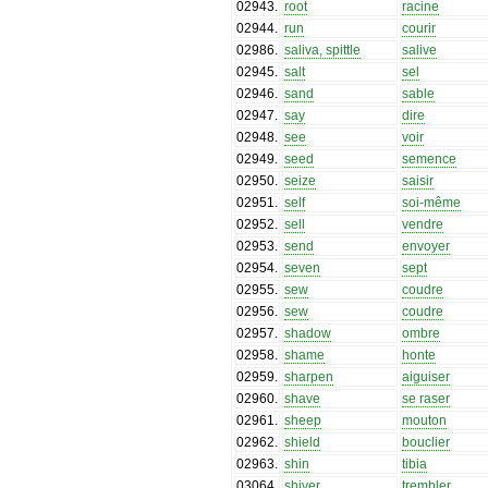
02943
.
root
racine
02944
.
run
courir
02986
.
saliva, spittle
salive
02945
.
salt
sel
02946
.
sand
sable
02947
.
say
dire
02948
.
see
voir
02949
.
seed
semence
02950
.
seize
saisir
02951
.
self
soi-même
02952
.
sell
vendre
02953
.
send
envoyer
02954
.
seven
sept
02955
.
sew
coudre
02956
.
sew
coudre
02957
.
shadow
ombre
02958
.
shame
honte
02959
.
sharpen
aiguiser
02960
.
shave
se raser
02961
.
sheep
mouton
02962
.
shield
bouclier
02963
.
shin
tibia
03064
.
shiver
trembler