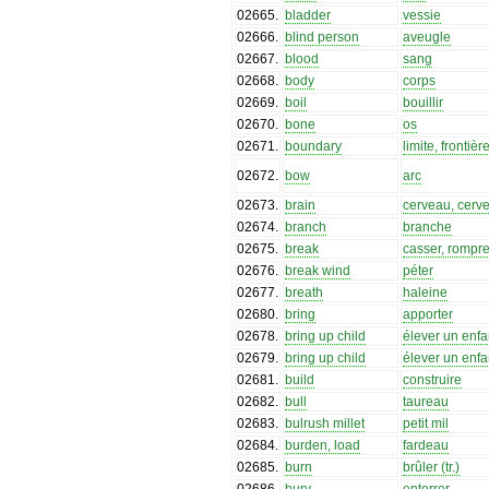
02665
.
bladder
vessie
02666
.
blind person
aveugle
02667
.
blood
sang
02668
.
body
corps
02669
.
boil
bouillir
02670
.
bone
os
02671
.
boundary
limite, frontièr
02672
.
bow
arc
02673
.
brain
cerveau, cerve
02674
.
branch
branche
02675
.
break
casser, rompr
02676
.
break wind
péter
02677
.
breath
haleine
02680
.
bring
apporter
02678
.
bring up child
élever un enfa
02679
.
bring up child
élever un enfa
02681
.
build
construire
02682
.
bull
taureau
02683
.
bulrush millet
petit mil
02684
.
burden, load
fardeau
02685
.
burn
brûler (tr.)
02686
.
bury
enterrer