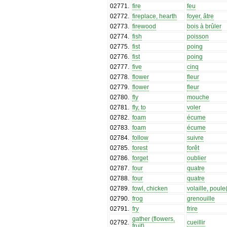
02771
.
fire
feu
02772
.
fireplace, hearth
foyer, âtre
02773
.
firewood
bois à brûler
02774
.
fish
poisson
02775
.
fist
poing
02776
.
fist
poing
02777
.
five
cinq
02778
.
flower
fleur
02779
.
flower
fleur
02780
.
fly
mouche
02781
.
fly, to
voler
02782
.
foam
écume
02783
.
foam
écume
02784
.
follow
suivre
02785
.
forest
forêt
02786
.
forget
oublier
02787
.
four
quatre
02788
.
four
quatre
02789
.
fowl, chicken
volaille, poule(
02790
.
frog
grenouille
02791
.
fry
frire
gather (flowers,
02792
.
cueillir
fruit)