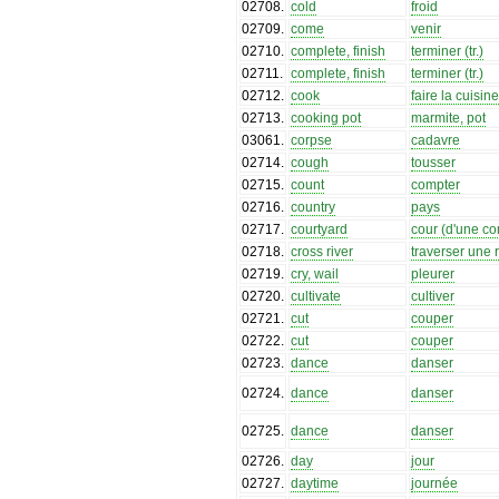
02708
.
cold
froid
02709
.
come
venir
02710
.
complete, finish
terminer (tr.)
02711
.
complete, finish
terminer (tr.)
02712
.
cook
faire la cuisin
02713
.
cooking pot
marmite, pot
03061
.
corpse
cadavre
02714
.
cough
tousser
02715
.
count
compter
02716
.
country
pays
02717
.
courtyard
cour (d'une c
02718
.
cross river
traverser une r
02719
.
cry, wail
pleurer
02720
.
cultivate
cultiver
02721
.
cut
couper
02722
.
cut
couper
02723
.
dance
danser
02724
.
dance
danser
02725
.
dance
danser
02726
.
day
jour
02727
.
daytime
journée