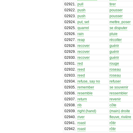
02921
.
pull
tirer
02922
.
push
pousser
02923
.
push
pousser
02924
.
put, set
mettre, poser
02925
.
quarrel
se disputer
02926
.
rain
pluie
02927
.
reap
récolter
02928
.
recover
guérir
02929
.
recover
guérir
02930
.
recover
guérir
02931
.
red
rouge
02932
.
reed
roseau
02933
.
reed
roseau
02934
.
refuse, say no
refuser
02935
.
remember
se souvenir
02936
.
resemble
ressembler
02937
.
return
revenir
02938
.
rib
côte
02939
.
right (hand)
(main) droite
02940
.
river
fleuve, rivière
02941
.
roast
rôtir
02942
.
roast
rôtir