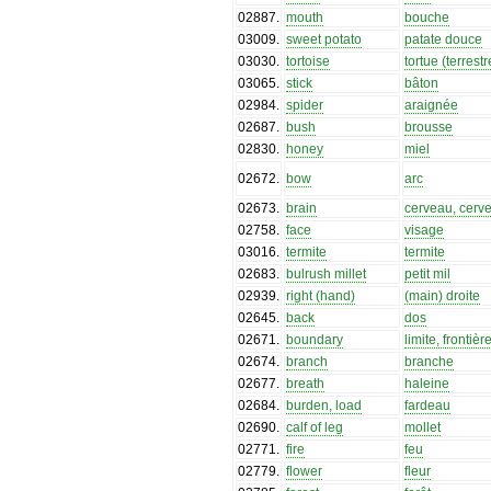
02887
.
mouth
bouche
03009
.
sweet potato
patate douce
03030
.
tortoise
tortue (terrestr
03065
.
stick
bâton
02984
.
spider
araignée
02687
.
bush
brousse
02830
.
honey
miel
02672
.
bow
arc
02673
.
brain
cerveau, cerve
02758
.
face
visage
03016
.
termite
termite
02683
.
bulrush millet
petit mil
02939
.
right (hand)
(main) droite
02645
.
back
dos
02671
.
boundary
limite, frontièr
02674
.
branch
branche
02677
.
breath
haleine
02684
.
burden, load
fardeau
02690
.
calf of leg
mollet
02771
.
fire
feu
02779
.
flower
fleur