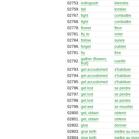
02753
.
extinguish
éteindre
02759
.
fall
tomber
02767
.
fight
combattre
02768
.
fight
combattre
02778
.
flower
fleur
02781
.
fly, to
voler
02784
.
follow
suivre
02786
.
forget
oublier
02791
.
fry
frire
gather (flowers,
02792
.
cueillir
fruit)
02793
.
get accustomed
s'habituer
02794
.
get accustomed
s'habituer
02795
.
get accustomed
s'habituer
02796
.
get lost
se perdre
02797
.
get lost
se perdre
02798
.
get lost
se perdre
02799
.
get wet
se mouiller
02800
.
get, obtain
obtenir
02801
.
get, obtain
obtenir
02802
.
give
donner
02803
.
give birth
mettre au mo
02804
.
give birth
mettre au mo