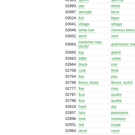
02993
.
star
étoile
02997
.
strength
force
03024
.
tick
tique
03041
.
village
village
03049
.
white hair
cheveux blan
03052
.
wind
vent
medicine man,
03063
.
guérisseur, tra
doctor
02660
.
big
grand
02663
.
bitter
-amer
02664
.
black
noir
02708
.
cold
froid
02764
.
few
peu
02766
.
fierce, sharp
féroce, acéré
02777
.
five
cinq
02787
.
four
quatre
02788
.
four
quatre
02818
.
hard
dur
02857
.
lazy
paresseux
02896
.
new
nouveau
02931
.
red
rouge
02964
.
short
court