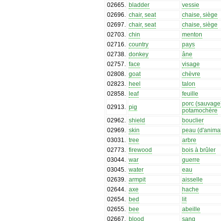
02665
.
bladder
vessie
02696
.
chair, seat
chaise, siège
02697
.
chair, seat
chaise, siège
02703
.
chin
menton
02716
.
country
pays
02738
.
donkey
âne
02757
.
face
visage
02808
.
goat
chèvre
02823
.
heel
talon
02858
.
leaf
feuille
porc (sauvage
02913
.
pig
potamochère
02962
.
shield
bouclier
02969
.
skin
peau (d'anima
03031
.
tree
arbre
02773
.
firewood
bois à brûler
03044
.
war
guerre
03045
.
water
eau
02639
.
armpit
aisselle
02644
.
axe
hache
02654
.
bed
lit
02655
.
bee
abeille
02667
.
blood
sang