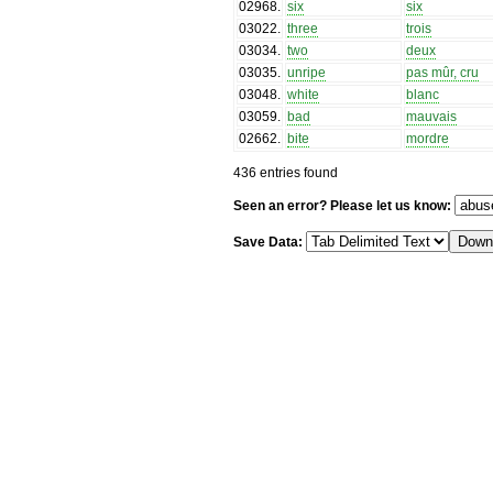
02968
.
six
six
03022
.
three
trois
03034
.
two
deux
03035
.
unripe
pas mûr, cru
03048
.
white
blanc
03059
.
bad
mauvais
02662
.
bite
mordre
436 entries found
Seen an error? Please let us know:
Save Data: