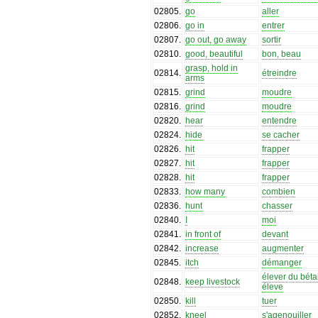
02805
.
go
aller
02806
.
go in
entrer
02807
.
go out, go away
sortir
02810
.
good, beautiful
bon, beau
grasp, hold in
02814
.
étreindre
arms
02815
.
grind
moudre
02816
.
grind
moudre
02820
.
hear
entendre
02824
.
hide
se cacher
02826
.
hit
frapper
02827
.
hit
frapper
02828
.
hit
frapper
02833
.
how many
combien
02836
.
hunt
chasser
02840
.
I
moi
02841
.
in front of
devant
02842
.
increase
augmenter
02845
.
itch
démanger
élever du bétai
02848
.
keep livestock
éleve
02850
.
kill
tuer
02852
.
kneel
s'agenouiller