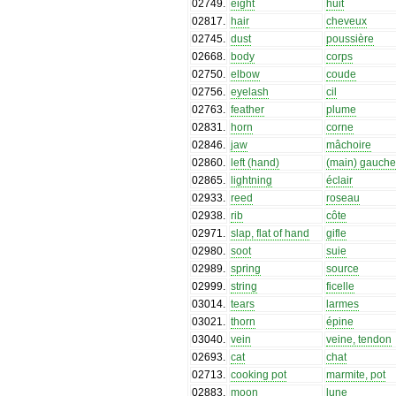
02749
.
eight
huit
02817
.
hair
cheveux
02745
.
dust
poussière
02668
.
body
corps
02750
.
elbow
coude
02756
.
eyelash
cil
02763
.
feather
plume
02831
.
horn
corne
02846
.
jaw
mâchoire
02860
.
left (hand)
(main) gauch
02865
.
lightning
éclair
02933
.
reed
roseau
02938
.
rib
côte
02971
.
slap, flat of hand
gifle
02980
.
soot
suie
02989
.
spring
source
02999
.
string
ficelle
03014
.
tears
larmes
03021
.
thorn
épine
03040
.
vein
veine, tendon
02693
.
cat
chat
02713
.
cooking pot
marmite, pot
02883
.
moon
lune