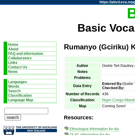
https://abvd.eva.mpg
Basic Voca
Home
Rumanyo (Gciriku) K
About
FAQ and information
Collaborators
Links
Author
Gisèle Teil-Dautrey
Contact Us
Notes
News
Problems
Languages
Entered By:
Gisèle 
Data Entry
Words
Checked By:
Search
Number of Records
436
Classification
Classification:
Niger-Congo
:
Atlant
Language Map
Map
Coming Soon!
Resources:
Ethnologue Information for diu
OLAC Information for diu