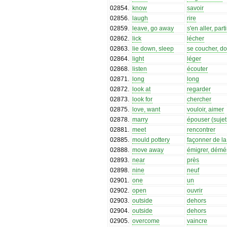
02854
.
know
savoir
02856
.
laugh
rire
02859
.
leave, go away
s'en aller, parti
02862
.
lick
lécher
02863
.
lie down, sleep
se coucher, do
02864
.
light
léger
02868
.
listen
écouter
02871
.
long
long
02872
.
look at
regarder
02873
.
look for
chercher
02875
.
love, want
vouloir, aimer
02878
.
marry
épouser (suje
02881
.
meet
rencontrer
02885
.
mould pottery
façonner de la
02888
.
move away
émigrer, dém
02893
.
near
près
02898
.
nine
neuf
02901
.
one
un
02902
.
open
ouvrir
02903
.
outside
dehors
02904
.
outside
dehors
02905
.
overcome
vaincre