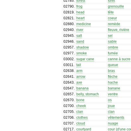
02785
.
forest
forêt
02790
.
frog
grenouille
02819
.
head
tête
02821
.
heart
coeur
02880
.
medicine
remède
02940
.
river
fleuve, rivière
02945
.
salt
sel
02946
.
sand
sable
02957
.
shadow
ombre
02977
.
smoke
fumée
03002
.
sugar cane
canne à sucre
03011
.
tail
queue
02638
.
arm
bras
02641
.
arrow
flèche
02643
.
axe
hache
02647
.
banana
banane
02657
.
belly, stomach
ventre
02670
.
bone
os
02700
.
cheek
joue
02705
.
clan
clan
02706
.
clothes
vêtements
02707
.
cloud
nuage
02717
.
courtyard
cour (d'une c