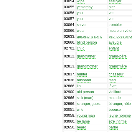
03054
.
wipe
essuyer
03055
.
yesterday
hier
03056
.
you
vos
03057
.
you
vos
03064
.
shiver
trembler
03066
.
wear
mettre un vêt
02633
.
ancestor's spirit
esprit des anc
02666
.
blind person
aveugle
02702
.
child
enfant
02812
.
grandfather
grand-père
02813
.
grandmother
grand'mère
02837
.
hunter
chasseur
02838
.
husband
mari
02866
.
lip
lèvre
02900
.
old person
vieillard
02966
.
sick (man)
malade
02996
.
stranger, guest
étranger, hôte
03051
.
wife
épouse
03058
.
young man
jeune homme
03060
.
be lame
être infirme
02650
.
beard
barbe