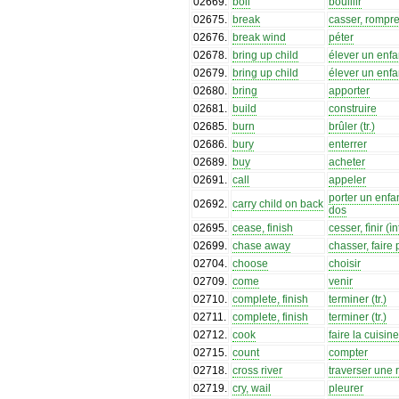
02669
.
boil
bouillir
02675
.
break
casser, rompr
02676
.
break wind
péter
02678
.
bring up child
élever un enfa
02679
.
bring up child
élever un enfa
02680
.
bring
apporter
02681
.
build
construire
02685
.
burn
brûler (tr.)
02686
.
bury
enterrer
02689
.
buy
acheter
02691
.
call
appeler
porter un enfan
02692
.
carry child on back
dos
02695
.
cease, finish
cesser, fìnir (ìnt
02699
.
chase away
chasser, faire p
02704
.
choose
choisir
02709
.
come
venir
02710
.
complete, finish
terminer (tr.)
02711
.
complete, finish
terminer (tr.)
02712
.
cook
faire la cuisin
02715
.
count
compter
02718
.
cross river
traverser une r
02719
.
cry, wail
pleurer