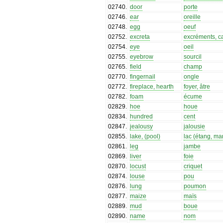
02740
.
door
porte
02746
.
ear
oreille
02748
.
egg
oeuf
02752
.
excreta
excréments, c
02754
.
eye
oeil
02755
.
eyebrow
sourcil
02765
.
field
champ
02770
.
fingernail
ongle
02772
.
fireplace, hearth
foyer, âtre
02782
.
foam
écume
02829
.
hoe
houe
02834
.
hundred
cent
02847
.
jealousy
jalousie
02855
.
lake, (pool)
lac (étang, ma
02861
.
leg
jambe
02869
.
liver
foie
02870
.
locust
criquet
02874
.
louse
pou
02876
.
lung
poumon
02877
.
maize
maïs
02889
.
mud
boue
02890
.
name
nom