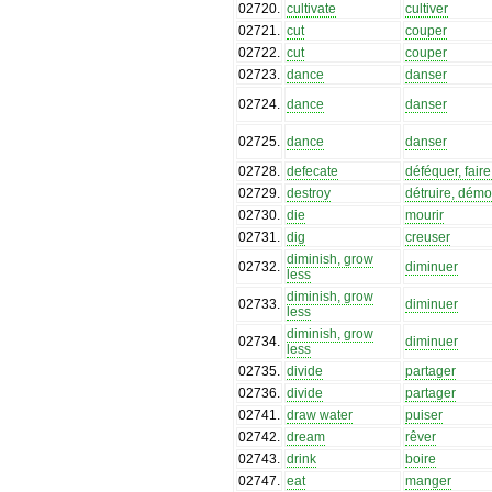
02720
.
cultivate
cultiver
02721
.
cut
couper
02722
.
cut
couper
02723
.
dance
danser
02724
.
dance
danser
02725
.
dance
danser
02728
.
defecate
déféquer, fair
02729
.
destroy
détruire, démol
02730
.
die
mourir
02731
.
dig
creuser
diminish, grow
02732
.
diminuer
less
diminish, grow
02733
.
diminuer
less
diminish, grow
02734
.
diminuer
less
02735
.
divide
partager
02736
.
divide
partager
02741
.
draw water
puiser
02742
.
dream
rêver
02743
.
drink
boire
02747
.
eat
manger