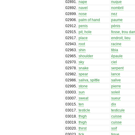
02891
.
nape
nuque
02892
.
navel
nombril
02899
.
nose
nez
02906
.
palm of hand
paume
02912
.
penis
pénis
02915
.
pit, hole
fosse, trou dan
02917
.
place
endroit, lieu
02943
.
root
racine
02963
.
shin
tibia
02965
.
shoulder
épaule
02970
.
sky
ciel
02978
.
snake
serpent
02982
.
spear
lance
02986
.
saliva, spittle
salive
02995
.
stone
pierre
03003
.
sun
soleil
03007
.
sweat
sueur
03015
.
ten
dix
03017
.
testicle
testicule
03018
.
thigh
cuisse
03019
.
thigh
cuisse
03020
.
thirst
soif
03023
.
tick
tique