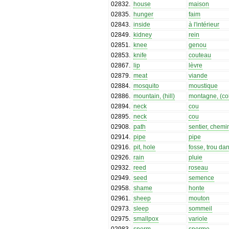
02832
.
house
maison
02835
.
hunger
faim
02843
.
inside
à l'intérieur
02849
.
kidney
rein
02851
.
knee
genou
02853
.
knife
couteau
02867
.
lip
lèvre
02879
.
meat
viande
02884
.
mosquito
moustique
02886
.
mountain, (hill)
montagne, (col
02894
.
neck
cou
02895
.
neck
cou
02908
.
path
sentier, chemi
02914
.
pipe
pipe
02916
.
pit, hole
fosse, trou dan
02926
.
rain
pluie
02932
.
reed
roseau
02949
.
seed
semence
02958
.
shame
honte
02961
.
sheep
mouton
02973
.
sleep
sommeil
02975
.
smallpox
variole
02983
.
sperm
sperme