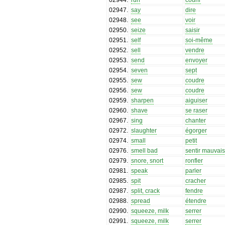
02947
.
say
dire
02948
.
see
voir
02950
.
seize
saisir
02951
.
self
soi-même
02952
.
sell
vendre
02953
.
send
envoyer
02954
.
seven
sept
02955
.
sew
coudre
02956
.
sew
coudre
02959
.
sharpen
aiguiser
02960
.
shave
se raser
02967
.
sing
chanter
02972
.
slaughter
égorger
02974
.
small
petit
02976
.
smell bad
sentir mauvais
02979
.
snore, snort
ronfler
02981
.
speak
parler
02985
.
spit
cracher
02987
.
split, crack
fendre
02988
.
spread
étendre
02990
.
squeeze, milk
serrer
02991
.
squeeze, milk
serrer