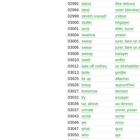
02992
.
stand
être debout
02994
.
steal
voler (dérober
02998
.
stretch oneself
s'étirer
03000
.
stutter
bégayer
03001
.
suck
téter, sucer
03004
.
swallow
avaler
03005
.
swear
jurer, faire un
03006
.
swear
jurer, faire un
03008
.
sweep
balayer
03010
.
swell
enfler
03012
.
take off clothes
se déshabiller
03013
.
taste
goûter
03025
.
tie up
attacher
03026
.
today
aujourd'hui
03027
.
tomorrow
demain
03032
.
try
essayer
03036
.
up, above
au-dessus
03037
.
urinate
uriner, pisser
03043
.
vomit
vomir
03046
.
we
nous
03047
.
what
quoi
03050
.
who
qui