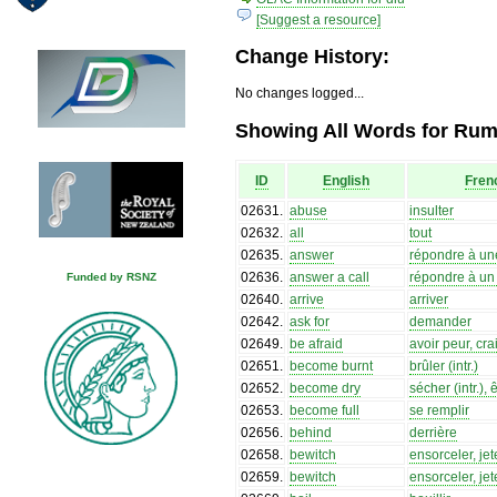
[Suggest a resource]
Change History:
No changes logged...
Showing All Words for Ruma
ID
English
Fren
02631
.
abuse
insulter
02632
.
all
tout
02635
.
answer
répondre à un
02636
.
answer a call
répondre à un
Funded by RSNZ
02640
.
arrive
arriver
02642
.
ask for
demander
02649
.
be afraid
avoir peur, cra
02651
.
become burnt
brûler (intr.)
02652
.
become dry
sécher (intr.), 
02653
.
become full
se remplir
02656
.
behind
derrière
02658
.
bewitch
ensorceler, jet
02659
.
bewitch
ensorceler, jet