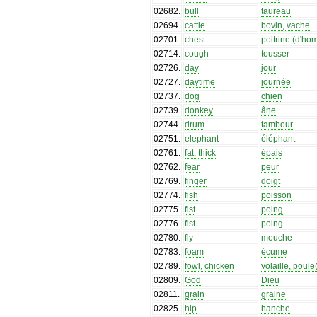
02682
.
bull
taureau
02694
.
cattle
bovin, vache
02701
.
chest
poitrine (d'h
02714
.
cough
tousser
02726
.
day
jour
02727
.
daytime
journée
02737
.
dog
chien
02739
.
donkey
âne
02744
.
drum
tambour
02751
.
elephant
éléphant
02761
.
fat, thick
épais
02762
.
fear
peur
02769
.
finger
doigt
02774
.
fish
poisson
02775
.
fist
poing
02776
.
fist
poing
02780
.
fly
mouche
02783
.
foam
écume
02789
.
fowl, chicken
volaille, poule(
02809
.
God
Dieu
02811
.
grain
graine
02825
.
hip
hanche