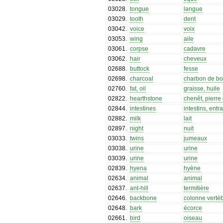
03028
.
tongue
langue
03029
.
tooth
dent
03042
.
voice
voix
03053
.
wing
aile
03061
.
corpse
cadavre
03062
.
hair
cheveux
02688
.
buttock
fesse
02698
.
charcoal
charbon de bo
02760
.
fat, oil
graisse, huile
02822
.
hearthstone
chenêt, pierre
02844
.
intestines
intestins, entra
02882
.
milk
lait
02897
.
night
nuit
03033
.
twins
jumeaux
03038
.
urine
urine
03039
.
urine
urine
02839
.
hyena
hyène
02634
.
animal
animal
02637
.
ant-hill
termitière
02646
.
backbone
colonne verté
02648
.
bark
écorce
02661
.
bird
oiseau