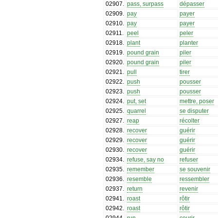
02907
.
pass, surpass
dépasser
02909
.
pay
payer
02910
.
pay
payer
02911
.
peel
peler
02918
.
plant
planter
02919
.
pound grain
piler
02920
.
pound grain
piler
02921
.
pull
tirer
02922
.
push
pousser
02923
.
push
pousser
02924
.
put, set
mettre, poser
02925
.
quarrel
se disputer
02927
.
reap
récolter
02928
.
recover
guérir
02929
.
recover
guérir
02930
.
recover
guérir
02934
.
refuse, say no
refuser
02935
.
remember
se souvenir
02936
.
resemble
ressembler
02937
.
return
revenir
02941
.
roast
rôtir
02942
.
roast
rôtir
02944
.
run
courir