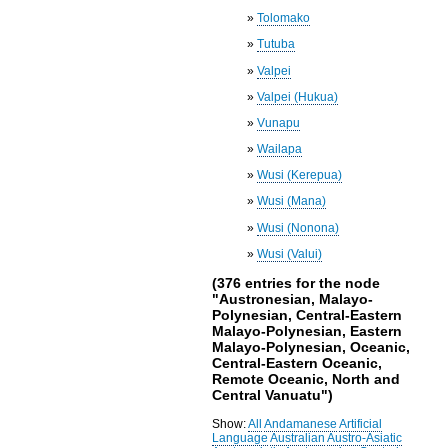
»
Tolomako
»
Tutuba
»
Valpei
»
Valpei (Hukua)
»
Vunapu
»
Wailapa
»
Wusi (Kerepua)
»
Wusi (Mana)
»
Wusi (Nonona)
»
Wusi (Valui)
(376 entries for the node
"Austronesian, Malayo-
Polynesian, Central-Eastern
Malayo-Polynesian, Eastern
Malayo-Polynesian, Oceanic,
Central-Eastern Oceanic,
Remote Oceanic, North and
Central Vanuatu")
Show:
All
Andamanese
Artificial
Language
Australian
Austro-Asiatic