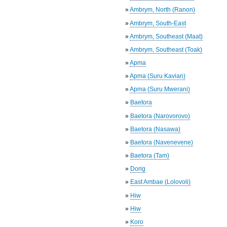
»
Ambrym, North (Ranon)
»
Ambrym, South-East
»
Ambrym, Southeast (Maat)
»
Ambrym, Southeast (Toak)
»
Apma
»
Apma (Suru Kavian)
»
Apma (Suru Mwerani)
»
Baetora
»
Baetora (Narovorovo)
»
Baetora (Nasawa)
»
Baetora (Navenevene)
»
Baetora (Tam)
»
Dorig
»
East Ambae (Lolovoli)
»
Hiw
»
Hiw
»
Koro