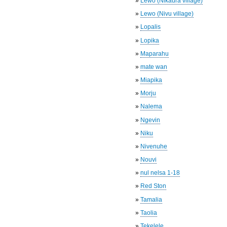
»
Lewo (Nikaura village)
»
Lewo (Nivu village)
»
Lopalis
»
Lopika
»
Maparahu
»
mate wan
»
Miapika
»
Morju
»
Nalema
»
Ngevin
»
Niku
»
Nivenuhe
»
Nouvi
»
nul nelsa 1-18
»
Red Ston
»
Tamalia
»
Taolia
»
Tekelele