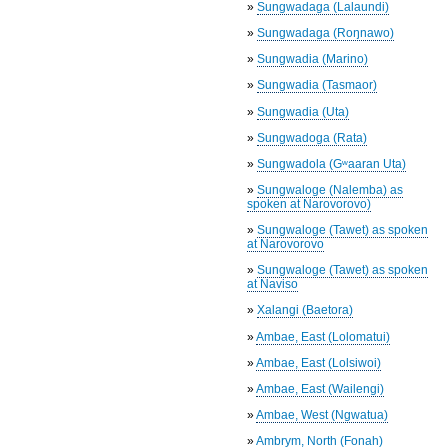
»
Sungwadaga (Lalaundi)
»
Sungwadaga (Roŋnawo)
»
Sungwadia (Marino)
»
Sungwadia (Tasmaor)
»
Sungwadia (Uta)
»
Sungwadoga (Rata)
»
Sungwadola (Gʷaaran Uta)
»
Sungwaloge (Nalemba) as
spoken at Narovorovo)
»
Sungwaloge (Tawet) as spoken
at Narovorovo
»
Sungwaloge (Tawet) as spoken
at Naviso
»
Xalangi (Baetora)
»
Ambae, East (Lolomatui)
»
Ambae, East (Lolsiwoi)
»
Ambae, East (Wailengi)
»
Ambae, West (Ngwatua)
»
Ambrym, North (Fonah)