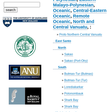
Malayo-Polynesian
,
Oceanic
,
Central-Eastern
Oceanic
,
Remote
Oceanic
,
North and
Central Vanuatu
, :
»
Proto Northern Central Vanuatu
East Santo
North
»
Sakao
»
Sakao (Port-Olry)
South
»
Butmas-Tur (Butmas)
»
Butmas-Tur (Tur)
»
Lorediakarkar
»
Polonombauk
»
Shark Bay
»
Shark Bay