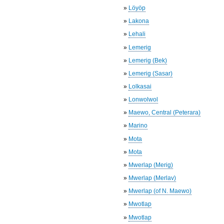
»
Löyöp
»
Lakona
»
Lehali
»
Lemerig
»
Lemerig (Bek)
»
Lemerig (Sasar)
»
Lolkasai
»
Lonwolwol
»
Maewo, Central (Peterara)
»
Marino
»
Mota
»
Mota
»
Mwerlap (Merig)
»
Mwerlap (Merlav)
»
Mwerlap (of N. Maewo)
»
Mwotlap
»
Mwotlap