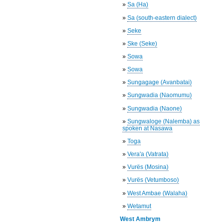
»
Sa (Ha)
»
Sa (south-eastern dialect)
»
Seke
»
Ske (Seke)
»
Sowa
»
Sowa
»
Sungagage (Avanbatai)
»
Sungwadia (Naomumu)
»
Sungwadia (Naone)
»
Sungwaloge (Nalemba) as
spoken at Nasawa
»
Toga
»
Vera'a (Vatrata)
»
Vurës (Mosina)
»
Vurës (Vetumboso)
»
West Ambae (Walaha)
»
Wetamut
West Ambrym