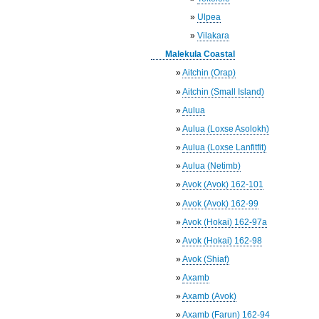
»
Ulpea
»
Vilakara
Malekula Coastal
»
Aitchin (Orap)
»
Aitchin (Small Island)
»
Aulua
»
Aulua (Loxse Asolokh)
»
Aulua (Loxse Lanfitfit)
»
Aulua (Netimb)
»
Avok (Avok) 162-101
»
Avok (Avok) 162-99
»
Avok (Hokai) 162-97a
»
Avok (Hokai) 162-98
»
Avok (Shiaf)
»
Axamb
»
Axamb (Avok)
»
Axamb (Farun) 162-94