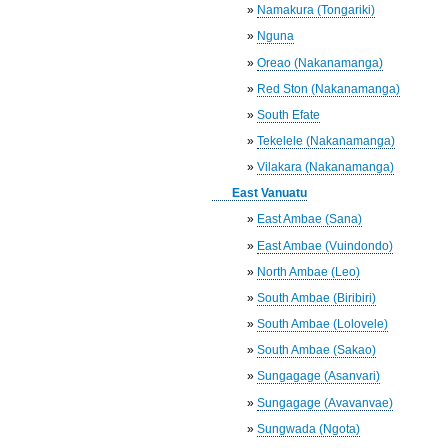
»
Namakura (Tongariki)
»
Nguna
»
Oreao (Nakanamanga)
»
Red Ston (Nakanamanga)
»
South Efate
»
Tekelele (Nakanamanga)
»
Vilakara (Nakanamanga)
East Vanuatu
»
East Ambae (Sana)
»
East Ambae (Vuindondo)
»
North Ambae (Leo)
»
South Ambae (Biribiri)
»
South Ambae (Lolovele)
»
South Ambae (Sakao)
»
Sungagage (Asanvari)
»
Sungagage (Avavanvae)
»
Sungwada (Ngota)