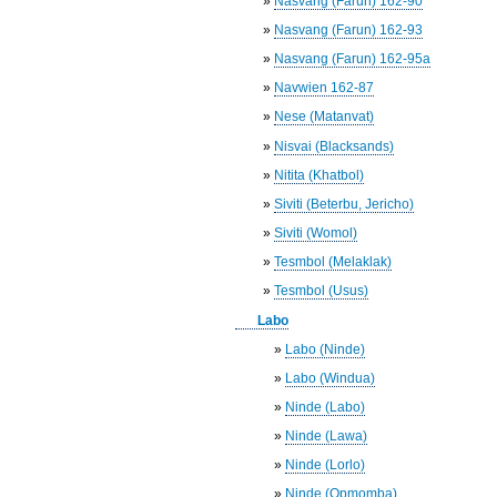
»
Nasvang (Farun) 162-90
»
Nasvang (Farun) 162-93
»
Nasvang (Farun) 162-95a
»
Navwien 162-87
»
Nese (Matanvat)
»
Nisvai (Blacksands)
»
Nitita (Khatbol)
»
Siviti (Beterbu, Jericho)
»
Siviti (Womol)
»
Tesmbol (Melaklak)
»
Tesmbol (Usus)
Labo
»
Labo (Ninde)
»
Labo (Windua)
»
Ninde (Labo)
»
Ninde (Lawa)
»
Ninde (Lorlo)
»
Ninde (Opmomba)