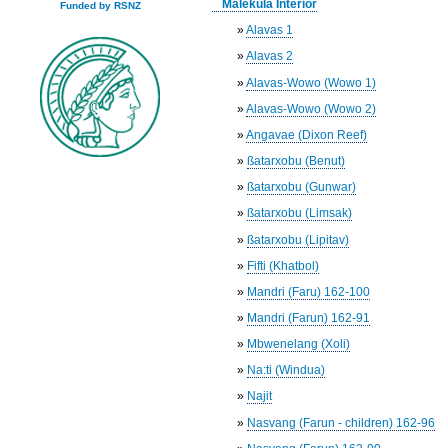
Malekula Interior
Funded by RSNZ
»
Alavas 1
»
Alavas 2
»
Alavas-Wowo (Wowo 1)
»
Alavas-Wowo (Wowo 2)
»
Angavae (Dixon Reef)
»
ßatarxobu (Benut)
»
ßatarxobu (Gunwar)
»
ßatarxobu (Limsak)
»
ßatarxobu (Lipitav)
»
Fifti (Khatbol)
»
Mandri (Faru) 162-100
»
Mandri (Farun) 162-91
»
Mbwenelang (Xoli)
»
Na:ti (Windua)
»
Najit
»
Nasvang (Farun - children) 162-96