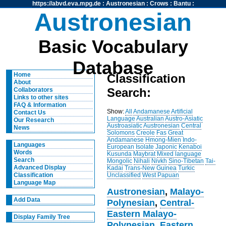
https://abvd.eva.mpg.de
:
Austronesian
:
Crows
:
Bantu
:
Austronesian
Basic Vocabulary
Database
Home
Classification
About
Search:
Collaborators
Links to other sites
FAQ & Information
Show:
All
Andamanese
Artificial
Contact Us
Language
Australian
Austro-Asiatic
Our Research
Austroasiatic
Austronesian
Central
News
Solomons
Creole
Fas
Great
Andamanese
Hmong-Mien
Indo-
Languages
European
Isolate
Japonic
Kenaboi
Words
Kusunda
Maybrat
Mixed language
Search
Mongolic
Nihali
Nivkh
Sino-Tibetan
Tai-
Advanced Display
Kadai
Trans-New Guinea
Turkic
Unclassified
West Papuan
Classification
Language Map
Austronesian
,
Malayo-
Add Data
Polynesian
,
Central-
Eastern Malayo-
Display Family Tree
Polynesian
,
Eastern