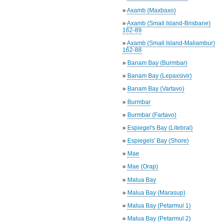
»
Axamb (Maxbaxo)
»
Axamb (Small Island-Brisbane)
162-89
»
Axamb (Small Island-Maliambur)
162-88
»
Banam Bay (Burmbar)
»
Banam Bay (Lepaxsivir)
»
Banam Bay (Vartavo)
»
Burmbar
»
Burmbar (Fartavo)
»
Espiegel's Bay (Litebral)
»
Espiegels' Bay (Shore)
»
Mae
»
Mae (Orap)
»
Malua Bay
»
Malua Bay (Marasup)
»
Malua Bay (Petarmul 1)
»
Malua Bay (Petarmul 2)