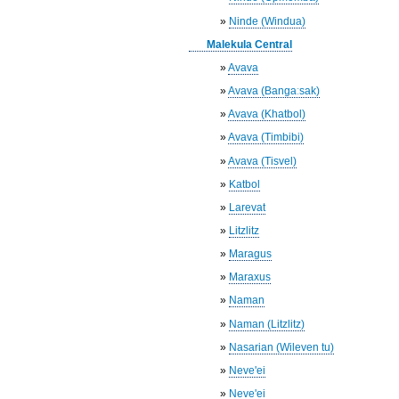
»
Ninde (Windua)
Malekula Central
»
Avava
»
Avava (Bangaːsak)
»
Avava (Khatbol)
»
Avava (Timbibi)
»
Avava (Tisvel)
»
Katbol
»
Larevat
»
Litzlitz
»
Maragus
»
Maraxus
»
Naman
»
Naman (Litzlitz)
»
Nasarian (Wileven tu)
»
Neve'ei
»
Neve'ei