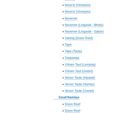
»
Neve'ei (Vinmavis)
»
Neve'ei (Vinmavis)
»
Neverver
»
Neverver (Lingarak - Mindu)
»
Neverver (Lingarak - Sakan)
»
Salang (Dixon Reef)
»
Tape
»
Tape (Tautu)
»
Timbembe
»
V'ënen Taut (Leviamp)
»
V'ënen Taut (Unmet)
»
Venen Taute (Alpalak)
»
Venen Taute (Hamax)
»
Venen Taute (Unmet)
Small Nambas
»
Dixon Reef
»
Dixon Reef