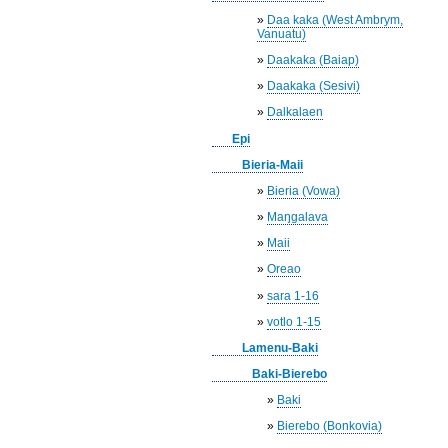
»
Daa kaka (West Ambrym,
Vanuatu)
»
Daakaka (Baiap)
»
Daakaka (Sesivi)
»
Dalkalaen
Epi
Bieria-Maii
»
Bieria (Vowa)
»
Maŋgalava
»
Maii
»
Oreao
»
sara 1-16
»
votlo 1-15
Lamenu-Baki
Baki-Bierebo
»
Baki
»
Bierebo (Bonkovia)