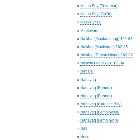
»
Malua Bay (Petarmur)
»
Malua Bay (TipTir)
»
Maskelynes
»
Mpotovoro
»
Na'ahai (Mbatambang) 162-83
»
Na'ahai (Mbatvanui) 162-85
»
Na'ahai (Toman Island) 162-82
»
Na'axai (Malfaxal) 162-84
»
Naha'ai
»
Nahavaq
»
Nahavaq (Benour)
»
Nahavaq (Benour)
»
Nahavaq (Caroline Bay)
»
Nahavaq (Lembinwen)
»
Nahavaq (Lembinwin)
»
Nāti
»
Nese