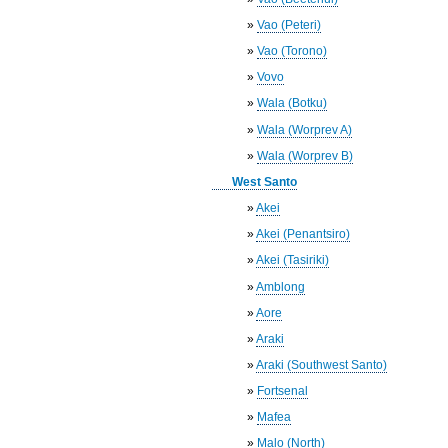
»
Vao (Peteri)
»
Vao (Torono)
»
Vovo
»
Wala (Botku)
»
Wala (Worprev A)
»
Wala (Worprev B)
West Santo
»
Akei
»
Akei (Penantsiro)
»
Akei (Tasiriki)
»
Amblong
»
Aore
»
Araki
»
Araki (Southwest Santo)
»
Fortsenal
»
Mafea
»
Malo (North)