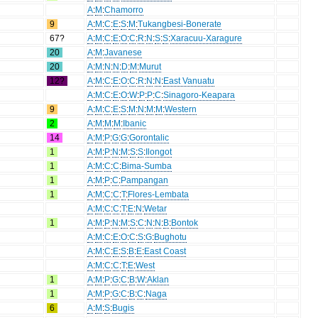
A
:
M
:
Chamorro
9
A
:
M
:
C
:
E
:
S
:
M
:
Tukangbesi-Bonerate
67?
A
:
M
:
C
:
E
:
O
:
C
:
R
:
N
:
S
:
S
:
Xaracuu-Xaragure
20
A
:
M
:
Javanese
20
A
:
M
:
N
:
N
:
D
:
M
:
Murut
12?
A
:
M
:
C
:
E
:
O
:
C
:
R
:
N
:
N
:
East Vanuatu
A
:
M
:
C
:
E
:
O
:
W
:
P
:
P
:
C
:
Sinagoro-Keapara
9
A
:
M
:
C
:
E
:
S
:
M
:
N
:
M
:
M
:
Western
2
A
:
M
:
M
:
M
:
Ibanic
14
A
:
M
:
P
:
G
:
G
:
Gorontalic
1
A
:
M
:
P
:
N
:
M
:
S
:
S
:
Ilongot
1
A
:
M
:
C
:
C
:
Bima-Sumba
1
A
:
M
:
P
:
C
:
Pampangan
1
A
:
M
:
C
:
C
:
T
:
Flores-Lembata
A
:
M
:
C
:
C
:
T
:
E
:
N
:
Wetar
1
A
:
M
:
P
:
N
:
M
:
S
:
C
:
N
:
N
:
B
:
Bontok
A
:
M
:
C
:
E
:
O
:
C
:
S
:
G
:
Bughotu
A
:
M
:
C
:
E
:
S
:
B
:
E
:
East Coast
A
:
M
:
C
:
C
:
T
:
E
:
West
1
A
:
M
:
P
:
G
:
C
:
B
:
W
:
Aklan
1
A
:
M
:
P
:
G
:
C
:
B
:
C
:
Naga
6
A
:
M
:
S
:
Bugis