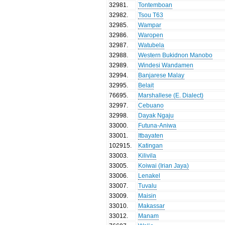
32981
.
Tontemboan
32982
.
Tsou T63
32985
.
Wampar
32986
.
Waropen
32987
.
Watubela
32988
.
Western Bukidnon Manobo
32989
.
Windesi Wandamen
32994
.
Banjarese Malay
32995
.
Belait
76695
.
Marshallese (E. Dialect)
32997
.
Cebuano
32998
.
Dayak Ngaju
33000
.
Futuna-Aniwa
33001
.
Itbayaten
102915
.
Katingan
33003
.
Kilivila
33005
.
Koiwai (Irian Jaya)
33006
.
Lenakel
33007
.
Tuvalu
33009
.
Maisin
33010
.
Makassar
33012
.
Manam