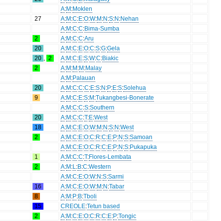
A
:
M
:
Moklen
27
A
:
M
:
C
:
E
:
O
:
W
:
M
:
N
:
S
:
N
:
Nehan
A
:
M
:
C
:
C
:
Bima-Sumba
2
A
:
M
:
C
:
C
:
Aru
20
A
:
M
:
C
:
E
:
O
:
C
:
S
:
G
:
Gela
20
,
2
A
:
M
:
C
:
E
:
S
:
W
:
C
:
Biakic
2
A
:
M
:
M
:
M
:
Malay
A
:
M
:
Palauan
20
A
:
M
:
C
:
C
:
C
:
E
:
S
:
N
:
P
:
E
:
S
:
Solehua
9
A
:
M
:
C
:
E
:
S
:
M
:
Tukangbesi-Bonerate
A
:
M
:
C
:
C
:
S
:
Southern
20
A
:
M
:
C
:
C
:
T
:
E
:
West
18
A
:
M
:
C
:
E
:
O
:
W
:
M
:
N
:
S
:
N
:
West
2
A
:
M
:
C
:
E
:
O
:
C
:
R
:
C
:
E
:
P
:
N
:
S
:
Samoan
A
:
M
:
C
:
E
:
O
:
C
:
R
:
C
:
E
:
P
:
N
:
S
:
Pukapuka
1
A
:
M
:
C
:
C
:
T
:
Flores-Lembata
2
A
:
M
:
L
:
B
:
C
:
Western
A
:
M
:
C
:
E
:
O
:
W
:
N
:
S
:
Sarmi
16
A
:
M
:
C
:
E
:
O
:
W
:
M
:
N
:
Tabar
8
A
:
M
:
P
:
B
:
Tboli
15
CREOLE
:
Tetun based
2
A
:
M
:
C
:
E
:
O
:
C
:
R
:
C
:
E
:
P
:
Tongic