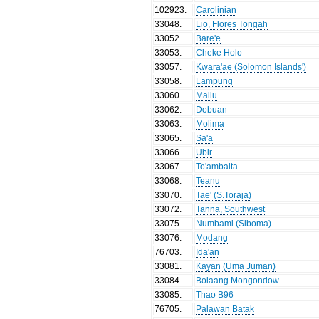
102923
.
Carolinian
33048
.
Lio, Flores Tongah
33052
.
Bare'e
33053
.
Cheke Holo
33057
.
Kwara'ae (Solomon Islands')
33058
.
Lampung
33060
.
Mailu
33062
.
Dobuan
33063
.
Molima
33065
.
Sa'a
33066
.
Ubir
33067
.
To'ambaita
33068
.
Teanu
33070
.
Tae' (S.Toraja)
33072
.
Tanna, Southwest
33075
.
Numbami (Siboma)
33076
.
Modang
76703
.
Ida'an
33081
.
Kayan (Uma Juman)
33084
.
Bolaang Mongondow
33085
.
Thao B96
76705
.
Palawan Batak