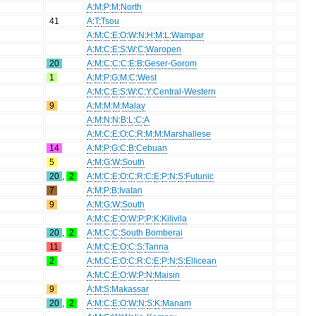
A
:
M
:
P
:
M
:
North
41
A
:
T
:
Tsou
A
:
M
:
C
:
E
:
O
:
W
:
N
:
H
:
M
:
L
:
Wampar
A
:
M
:
C
:
E
:
S
:
W
:
C
:
Waropen
20
A
:
M
:
C
:
C
:
C
:
E
:
B
:
Geser-Gorom
1
A
:
M
:
P
:
G
:
M
:
C
:
West
A
:
M
:
C
:
E
:
S
:
W
:
C
:
Y
:
Central-Western
9
A
:
M
:
M
:
M
:
Malay
A
:
M
:
N
:
N
:
B
:
L
:
C
:
A
A
:
M
:
C
:
E
:
O
:
C
:
R
:
M
:
M
:
Marshallese
14
A
:
M
:
P
:
G
:
C
:
B
:
Cebuan
5
A
:
M
:
G
:
W
:
South
20
,
2
A
:
M
:
C
:
E
:
O
:
C
:
R
:
C
:
E
:
P
:
N
:
S
:
Futunic
7
A
:
M
:
P
:
B
:
Ivatan
9
A
:
M
:
G
:
W
:
South
A
:
M
:
C
:
E
:
O
:
W
:
P
:
P
:
K
:
Kilivila
20
,
2
A
:
M
:
C
:
C
:
South Bomberai
11
A
:
M
:
C
:
E
:
O
:
C
:
S
:
Tanna
2
A
:
M
:
C
:
E
:
O
:
C
:
R
:
C
:
E
:
P
:
N
:
S
:
Ellicean
A
:
M
:
C
:
E
:
O
:
W
:
P
:
N
:
Maisin
9
A
:
M
:
S
:
Makassar
20
,
2
A
:
M
:
C
:
E
:
O
:
W
:
N
:
S
:
K
:
Manam