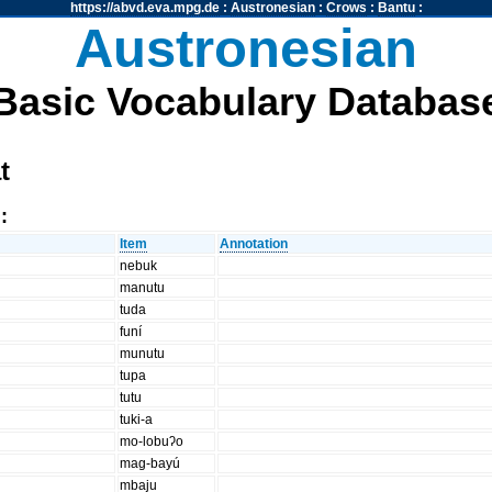
https://abvd.eva.mpg.de
:
Austronesian
:
Crows
:
Bantu
:
Austronesian
Basic Vocabulary Databas
t
:
Item
Annotation
nebuk
manutu
tuda
funí
munutu
tupa
tutu
tuki-a
mo-lobuʔo
mag-bayú
mbaju