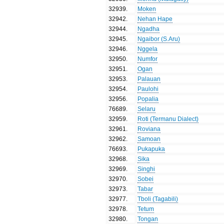
32939
.
Moken
32942
.
Nehan Hape
32944
.
Ngadha
32945
.
Ngaibor (S.Aru)
32946
.
Nggela
32950
.
Numfor
32951
.
Ogan
32953
.
Palauan
32954
.
Paulohi
32956
.
Popalia
76689
.
Selaru
32959
.
Roti (Termanu Dialect)
32961
.
Roviana
32962
.
Samoan
76693
.
Pukapuka
32968
.
Sika
32969
.
Singhi
32970
.
Sobei
32973
.
Tabar
32977
.
Tboli (Tagabili)
32978
.
Tetum
32980
.
Tongan