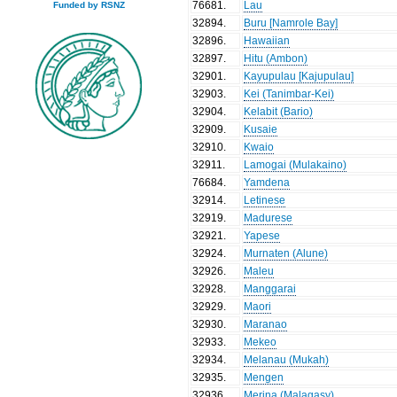
76681
.
Lau
Funded by RSNZ
32894
.
Buru [Namrole Bay]
32896
.
Hawaiian
32897
.
Hitu (Ambon)
32901
.
Kayupulau [Kajupulau]
32903
.
Kei (Tanimbar-Kei)
32904
.
Kelabit (Bario)
32909
.
Kusaie
32910
.
Kwaio
32911
.
Lamogai (Mulakaino)
76684
.
Yamdena
32914
.
Letinese
32919
.
Madurese
32921
.
Yapese
32924
.
Murnaten (Alune)
32926
.
Maleu
32928
.
Manggarai
32929
.
Maori
32930
.
Maranao
32933
.
Mekeo
32934
.
Melanau (Mukah)
32935
.
Mengen
32936
.
Merina (Malagasy)