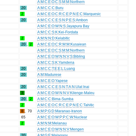
A
:
M
:
C
:
E
:
O
:
C
:
S
:
M
:
M
:
Northern
20
A
:
M
:
C
:
C
:
C
:
Buru
2
A
:
M
:
C
:
E
:
O
:
C
:
R
:
C
:
E
:
P
:
N
:
E
:
C
:
Marquesic
20
A
:
M
:
C
:
C
:
C
:
E
:
S
:
N
:
P
:
E
:
S
:
Ambon
A
:
M
:
C
:
E
:
O
:
W
:
N
:
S
:
Jayapura Bay
A
:
M
:
C
:
C
:
S
:
K
:
Kei-Fordata
2
A
:
M
:
N
:
N
:
D
:
Kelabitic
20
,
2
A
:
M
:
C
:
E
:
O
:
C
:
R
:
M
:
M
:
Kusaiean
A
:
M
:
C
:
E
:
O
:
C
:
S
:
M
:
M
:
Northern
A
:
M
:
C
:
E
:
O
:
W
:
N
:
N
:
V
:
S
:
Bibling
A
:
M
:
C
:
C
:
S
:
K
:
Yamdena
20
A
:
M
:
C
:
C
:
T
:
E
:
E
:
L
:
Luang
20
A
:
M
:
Madurese
A
:
M
:
C
:
E
:
O
:
Yapese
20
A
:
M
:
C
:
C
:
C
:
E
:
S
:
N
:
T
:
A
:
N
:
Ulat Inai
3
A
:
M
:
C
:
E
:
O
:
W
:
N
:
N
:
V
:
Kilenge-Maleu
20
,
2
A
:
M
:
C
:
C
:
Bima-Sumba
2
A
:
M
:
C
:
E
:
O
:
C
:
R
:
C
:
E
:
P
:
N
:
E
:
C
:
Tahitic
8
,
70
A
:
M
:
P
:
G
:
D
:
Maranao-Iranon
65
A
:
M
:
C
:
E
:
O
:
W
:
P
:
P
:
C
:
W
:
Nuclear
2
A
:
M
:
N
:
M
:
Melanau
A
:
M
:
C
:
E
:
O
:
W
:
N
:
N
:
V
:
Mengen
20
A
:
M
:
G
:
E
:
Malagasy