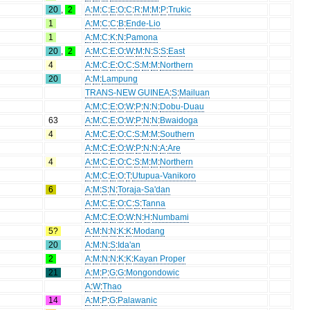
20
,
2
A
:
M
:
C
:
E
:
O
:
C
:
R
:
M
:
M
:
P
:
Trukic
1
A
:
M
:
C
:
C
:
B
:
Ende-Lio
1
A
:
M
:
C
:
K
:
N
:
Pamona
20
,
2
A
:
M
:
C
:
E
:
O
:
W
:
M
:
N
:
S
:
S
:
East
4
A
:
M
:
C
:
E
:
O
:
C
:
S
:
M
:
M
:
Northern
20
A
:
M
:
Lampung
TRANS-NEW GUINEA
:
S
:
Mailuan
A
:
M
:
C
:
E
:
O
:
W
:
P
:
N
:
N
:
Dobu-Duau
63
A
:
M
:
C
:
E
:
O
:
W
:
P
:
N
:
N
:
Bwaidoga
4
A
:
M
:
C
:
E
:
O
:
C
:
S
:
M
:
M
:
Southern
A
:
M
:
C
:
E
:
O
:
W
:
P
:
N
:
N
:
A
:
Are
4
A
:
M
:
C
:
E
:
O
:
C
:
S
:
M
:
M
:
Northern
A
:
M
:
C
:
E
:
O
:
T
:
Utupua-Vanikoro
6
A
:
M
:
S
:
N
:
Toraja-Sa'dan
A
:
M
:
C
:
E
:
O
:
C
:
S
:
Tanna
A
:
M
:
C
:
E
:
O
:
W
:
N
:
H
:
Numbami
5?
A
:
M
:
N
:
N
:
K
:
K
:
Modang
20
A
:
M
:
N
:
S
:
Ida'an
2
A
:
M
:
N
:
N
:
K
:
K
:
Kayan Proper
21
A
:
M
:
P
:
G
:
G
:
Mongondowic
A
:
W
:
Thao
14
A
:
M
:
P
:
G
:
Palawanic