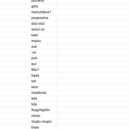
purokoti
giliŋ
manumbuəʔ
paapaahia
dúú-dúʊ́
wúsú-ús
katu
maisu
suk
-so
poh
qur
tĕtuʔ
tujaq
tuti
tasu
madduda
teta
tutu
thagöligölin
ndutu
siugiu-siugɪʊ
bayu