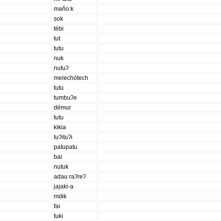
məño:k
sok
tébi
tut
tutu
nuk
nutuʔ
melechótech
tutu
tumbuʔe
démur
tutu
kikia
tuʔituʔi
patupatu
bai
nutuk
adau raʔreʔ
jajaki-a
mdɨk
fai
tuki