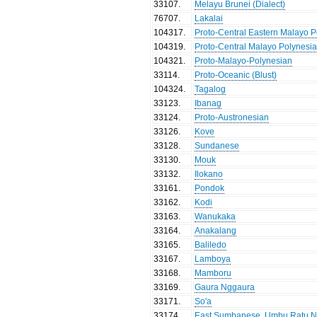
33107
.
Melayu Brunei (Dialect)
76707
.
Lakalai
104317
.
Proto-Central Eastern Malayo 
104319
.
Proto-Central Malayo Polynesi
104321
.
Proto-Malayo-Polynesian
33114
.
Proto-Oceanic (Blust)
104324
.
Tagalog
33123
.
Ibanag
33124
.
Proto-Austronesian
33126
.
Kove
33128
.
Sundanese
33130
.
Mouk
33132
.
Ilokano
33161
.
Pondok
33162
.
Kodi
33163
.
Wanukaka
33164
.
Anakalang
33165
.
Baliledo
33167
.
Lamboya
33168
.
Mamboru
33169
.
Gaura Nggaura
33171
.
So'a
33174
.
East Sumbanese, Umbu Ratu Ng