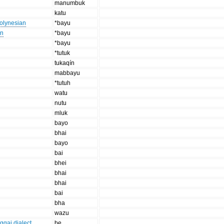
manumbuk
katu
Polynesian
*bayu
an
*bayu
*bayu
*tutuk
tukaqín
mabbayu
*tutuh
watu
nutu
mluk
bayo
bhai
bayo
bai
bhei
bhai
bhai
bai
bha
wazu
gai dialect
be