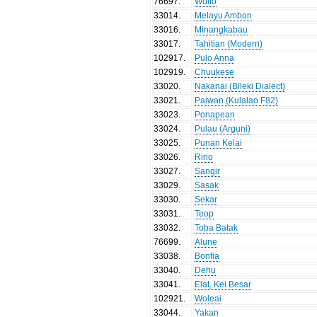
76697
.
Wolio
33014
.
Melayu Ambon
33016
.
Minangkabau
33017
.
Tahitian (Modern)
102917
.
Pulo Anna
102919
.
Chuukese
33020
.
Nakanai (Bileki Dialect)
33021
.
Paiwan (Kulalao F82)
33023
.
Ponapean
33024
.
Pulau (Arguni)
33025
.
Punan Kelai
33026
.
Ririo
33027
.
Sangir
33029
.
Sasak
33030
.
Sekar
33031
.
Teop
33032
.
Toba Batak
76699
.
Alune
33038
.
Bonfia
33040
.
Dehu
33041
.
Elat, Kei Besar
102921
.
Woleai
33044
.
Yakan