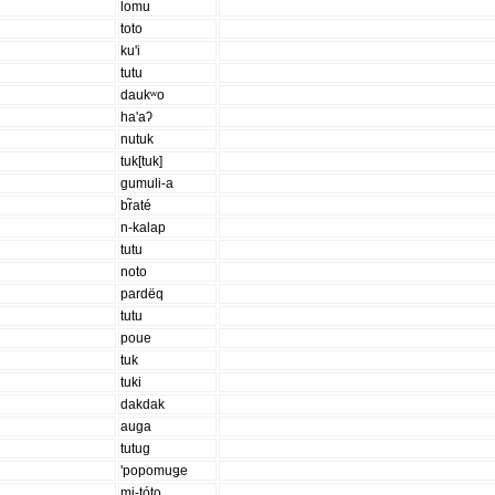
lomu
toto
ku'i
tutu
daukʷo
ha'aʔ
nutuk
tuk[tuk]
gumuli-a
br̃até
n-kalap
tutu
noto
pardëq
tutu
poue
tuk
tuki
dakdak
auga
tutug
'popomuǥe
mi-tóto