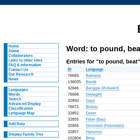
Home
Word: to pound, bea
About
Collaborators
Entries for "to pound, beat"
Links to other sites
FAQ & Information
ID
Language
Contact Us
Our Research
76665
.
Balinese
News
136035
.
Bantik
32846
.
Banggai (W.dialect)
Languages
76669
.
Gedaged
Words
Search
32850
.
Gayo
Advanced Display
76672
.
Bintulu
Classification
32852
.
Geser
Language Map
32855
.
Fijian (Bau)
Add Data
32856
.
Gorontalo (Hulondalo)
32857
.
Hanunóo
Display Family Tree
102904
.
Bima