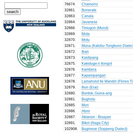
76674
.
Chamorro
32861
.
Bonerate
32863
.
Canala
32864
.
Javanese
32866
.
Timugon (Murut)
32869
.
Mota
32870
.
Motu
32871
.
Muna (Katobu-Tongkuno Dialec
32872
.
Iban
32873
.
Kaidipang
32875
.
Kakiduge:n Ilongot
32876
.
Kambera
32877
.
Kapampangan
32878
.
Lamaholot Ile Mandiri (Flores T
32879
.
Iliun (Erai)
32880
.
Bontok, Guina-ang
32881
.
Bughotu
32885
.
Mori
32886
.
Atoni
32887
.
Aklanon - Bisayan
32891
.
Bikol (Naga City)
102908
.
Buginese (Soppeng Dialect)