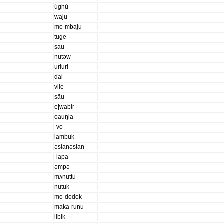
úghú
waju
mo-mbaju
tuge
sau
nutəw
uriuri
dai
vile
säu
e|wabir
ɵauŋia
-vo
lambuk
əsianəsian
-lapa
əmpə
mʌnuttu
nutuk
mo-dodok
maka-runu
lɨbɨk