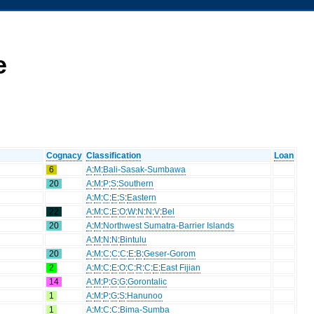
e
Cognacy
Classification
Loan
6
A
:
M
:
Bali-Sasak-Sumbawa
20
A
:
M
:
P
:
S
:
Southern
A
:
M
:
C
:
E
:
S
:
Eastern
22
A
:
M
:
C
:
E
:
O
:
W
:
N
:
N
:
V
:
Bel
20
A
:
M
:
Northwest Sumatra-Barrier Islands
A
:
M
:
N
:
N
:
Bintulu
20
A
:
M
:
C
:
C
:
C
:
E
:
B
:
Geser-Gorom
2
A
:
M
:
C
:
E
:
O
:
C
:
R
:
C
:
E
:
East Fijian
14
A
:
M
:
P
:
G
:
G
:
Gorontalic
1
A
:
M
:
P
:
G
:
S
:
Hanunoo
1
A
:
M
:
C
:
C
:
Bima-Sumba