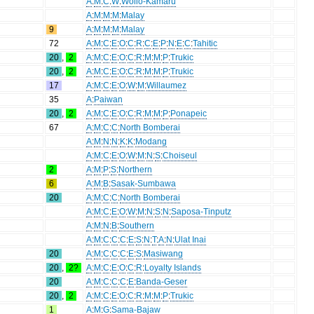
A
:
M
:
C
:
W
:
Wolio-Kamaru
A
:
M
:
M
:
M
:
Malay
9
A
:
M
:
M
:
M
:
Malay
72
A
:
M
:
C
:
E
:
O
:
C
:
R
:
C
:
E
:
P
:
N
:
E
:
C
:
Tahitic
20
,
2
A
:
M
:
C
:
E
:
O
:
C
:
R
:
M
:
M
:
P
:
Trukic
20
,
2
A
:
M
:
C
:
E
:
O
:
C
:
R
:
M
:
M
:
P
:
Trukic
17
A
:
M
:
C
:
E
:
O
:
W
:
M
:
Willaumez
35
A
:
Paiwan
20
,
2
A
:
M
:
C
:
E
:
O
:
C
:
R
:
M
:
M
:
P
:
Ponapeic
67
A
:
M
:
C
:
C
:
North Bomberai
A
:
M
:
N
:
N
:
K
:
K
:
Modang
A
:
M
:
C
:
E
:
O
:
W
:
M
:
N
:
S
:
Choiseul
2
A
:
M
:
P
:
S
:
Northern
6
A
:
M
:
B
:
Sasak-Sumbawa
20
A
:
M
:
C
:
C
:
North Bomberai
A
:
M
:
C
:
E
:
O
:
W
:
M
:
N
:
S
:
N
:
Saposa-Tinputz
A
:
M
:
N
:
B
:
Southern
A
:
M
:
C
:
C
:
C
:
E
:
S
:
N
:
T
:
A
:
N
:
Ulat Inai
20
A
:
M
:
C
:
C
:
C
:
E
:
S
:
Masiwang
20
,
2?
A
:
M
:
C
:
E
:
O
:
C
:
R
:
Loyalty Islands
20
A
:
M
:
C
:
C
:
C
:
E
:
Banda-Geser
20
,
2
A
:
M
:
C
:
E
:
O
:
C
:
R
:
M
:
M
:
P
:
Trukic
1
A
:
M
:
G
:
Sama-Bajaw