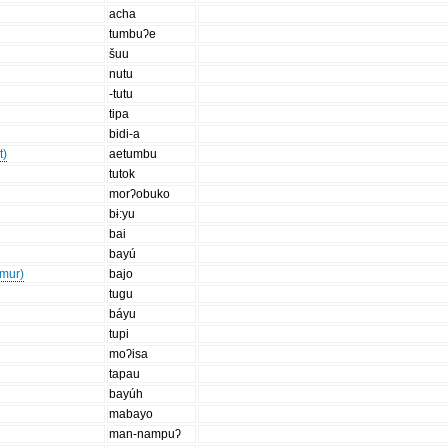
acha
tumbuʔe
šuu
nutu
-tutu
tipa
bidi-a
t)
aetumbu
tutok
morʔobuko
bɨ:yu
bai
bayú
imur)
bajo
tugu
báyu
tupi
moʔisa
tapau
bayúh
mabayo
man-nampuʔ