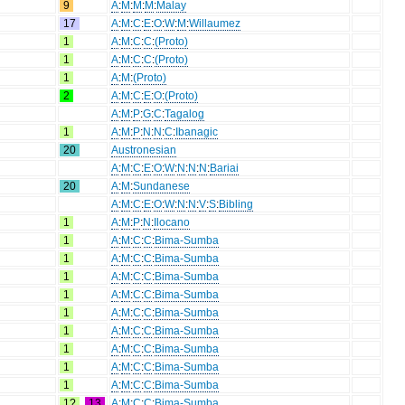
9
A
:
M
:
M
:
M
:
Malay
17
A
:
M
:
C
:
E
:
O
:
W
:
M
:
Willaumez
1
A
:
M
:
C
:
C
:
(Proto)
1
A
:
M
:
C
:
C
:
(Proto)
1
A
:
M
:
(Proto)
2
A
:
M
:
C
:
E
:
O
:
(Proto)
A
:
M
:
P
:
G
:
C
:
Tagalog
1
A
:
M
:
P
:
N
:
N
:
C
:
Ibanagic
20
Austronesian
A
:
M
:
C
:
E
:
O
:
W
:
N
:
N
:
N
:
Bariai
20
A
:
M
:
Sundanese
A
:
M
:
C
:
E
:
O
:
W
:
N
:
N
:
V
:
S
:
Bibling
1
A
:
M
:
P
:
N
:
Ilocano
1
A
:
M
:
C
:
C
:
Bima-Sumba
1
A
:
M
:
C
:
C
:
Bima-Sumba
1
A
:
M
:
C
:
C
:
Bima-Sumba
1
A
:
M
:
C
:
C
:
Bima-Sumba
1
A
:
M
:
C
:
C
:
Bima-Sumba
1
A
:
M
:
C
:
C
:
Bima-Sumba
1
A
:
M
:
C
:
C
:
Bima-Sumba
1
A
:
M
:
C
:
C
:
Bima-Sumba
1
A
:
M
:
C
:
C
:
Bima-Sumba
1?
,
13
A
:
M
:
C
:
C
:
Bima-Sumba