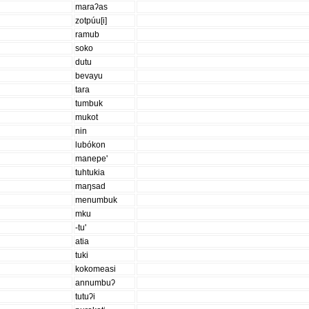
maraʔas
zotpúu[i]
ramub
soko
dutu
bevayu
tara
tumbuk
mukot
nin
lubókon
manepe'
tuhtukia
maŋsad
menumbuk
mku
-tu'
atia
tuki
kokomeasi
annumbuʔ
tutuʔi