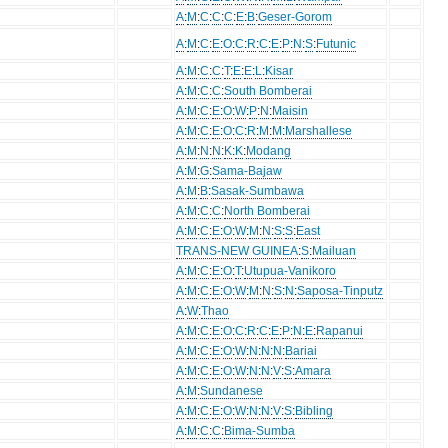
A
:
M
:
C
:
C
:
C
:
E
:
B
:
Geser-Gorom
A
:
M
:
C
:
E
:
O
:
C
:
R
:
C
:
E
:
P
:
N
:
S
:
Futunic
A
:
M
:
C
:
C
:
T
:
E
:
E
:
L
:
Kisar
A
:
M
:
C
:
C
:
South Bomberai
A
:
M
:
C
:
E
:
O
:
W
:
P
:
N
:
Maisin
A
:
M
:
C
:
E
:
O
:
C
:
R
:
M
:
M
:
Marshallese
A
:
M
:
N
:
N
:
K
:
K
:
Modang
A
:
M
:
G
:
Sama-Bajaw
A
:
M
:
B
:
Sasak-Sumbawa
A
:
M
:
C
:
C
:
North Bomberai
A
:
M
:
C
:
E
:
O
:
W
:
M
:
N
:
S
:
S
:
East
TRANS-NEW GUINEA
:
S
:
Mailuan
A
:
M
:
C
:
E
:
O
:
T
:
Utupua-Vanikoro
A
:
M
:
C
:
E
:
O
:
W
:
M
:
N
:
S
:
N
:
Saposa-Tinputz
A
:
W
:
Thao
A
:
M
:
C
:
E
:
O
:
C
:
R
:
C
:
E
:
P
:
N
:
E
:
Rapanui
A
:
M
:
C
:
E
:
O
:
W
:
N
:
N
:
N
:
Bariai
A
:
M
:
C
:
E
:
O
:
W
:
N
:
N
:
V
:
S
:
Amara
A
:
M
:
Sundanese
A
:
M
:
C
:
E
:
O
:
W
:
N
:
N
:
V
:
S
:
Bibling
A
:
M
:
C
:
C
:
Bima-Sumba