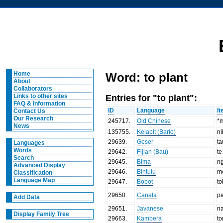
Home
Word: to plant
About
Collaborators
Entries for "to plant":
Links to other sites
FAQ & Information
ID
Language
I
Contact Us
Our Research
245717
.
Old Chinese
*m
News
135755
.
Kelabit (Bario)
n
29639
.
Geser
ta
Languages
Words
29642
.
Fijian (Bau)
te
Search
29645
.
Bima
n
Advanced Display
29646
.
Bintulu
m
Classification
Language Map
29647
.
Bobot
to
29650
.
Canala
p
Add Data
29651
.
Javanese
n
Display Family Tree
29663
.
Kambera
t