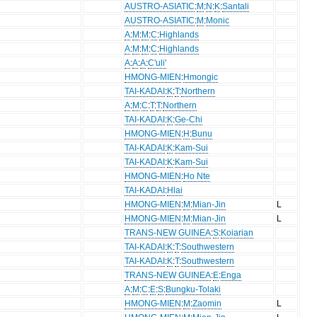
AUSTRO-ASIATIC
:
M
:
N
:
K
:
Santali
AUSTRO-ASIATIC
:
M
:
Monic
A
:
M
:
M
:
C
:
Highlands
A
:
M
:
M
:
C
:
Highlands
A
:
A
:
A
:
C'uli'
HMONG-MIEN
:
Hmongic
TAI-KADAI
:
K
:
T
:
Northern
A
:
M
:
C
:
T
:
T
:
Northern
TAI-KADAI
:
K
:
Ge-Chi
HMONG-MIEN
:
H
:
Bunu
TAI-KADAI
:
K
:
Kam-Sui
TAI-KADAI
:
K
:
Kam-Sui
HMONG-MIEN
:
Ho Nte
TAI-KADAI
:
Hlai
HMONG-MIEN
:
M
:
Mian-Jin
L
HMONG-MIEN
:
M
:
Mian-Jin
L
TRANS-NEW GUINEA
:
S
:
Koiarian
TAI-KADAI
:
K
:
T
:
Southwestern
TAI-KADAI
:
K
:
T
:
Southwestern
TRANS-NEW GUINEA
:
E
:
Enga
A
:
M
:
C
:
E
:
S
:
Bungku-Tolaki
HMONG-MIEN
:
M
:
Zaomin
L