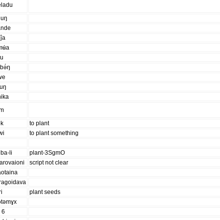
eladu
uuŋ
ande
ĵa
mʉ́a
'u
lbə́ŋ
we
puŋ
nika
im
ok
to plant
wi
to plant something
ba-li
plant-3SgmO
arovaioni
script not clear
aotaina
ragoidava
ri
plant seeds
ətəmɣx
 6