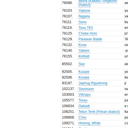
Muna (Katobu-Tongkuno
76096
.
a
Dialect)
76103
.
Yapese
y
76107
.
Nggela
v
76111
.
Savu
ku
76119
.
Tsou T63
e
76125
.
Cheke Holo
jo
76129
.
Palawan Batak
ʔi
76132
.
Kove
u
76140
.
Yabem
-
76155
.
Kiribati
u
85502
.
Siar
a
92505
.
Kusaie
y
92506
.
Kusaie
ik
93197
.
Japhug Rgyalrong
ji
102137
.
Savosavo
su
103003
.
Vilirupu
er
105577
.
Torau
p
106834
.
Gabadi
e 
108251
.
Tetun Terik (Fehan dialect)
fu
108808
.
Chru
p
109271
.
Hmong, White
cɔ