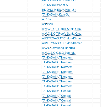
HMONG-MIEN
:
M
:
Mian-Jin
L
TAI-KADAI
:
K
:
Kam-Sui
L
HMONG-MIEN
:
M
:
Mian-Jin
TAI-KADAI
:
K
:
Kam-Sui
A
:
Rukai
A
:
T
:
Tsou
A
:
M
:
C
:
E
:
O
:
T
:
Reefs-Santa Cruz
A
:
M
:
C
:
E
:
O
:
T
:
Reefs-Santa Cruz
AUSTRO-ASIATIC
:
Mon-Khmer
AUSTRO-ASIATIC
:
Mon-Khmer
A
:
W
:
C
:
Favorlang-Babuza
A
:
M
:
C
:
E
:
O
:
C
:
S
:
G
:
Bughotu
TAI-KADAI
:
K
:
T
:
Northern
TAI-KADAI
:
K
:
T
:
Northern
TAI-KADAI
:
K
:
T
:
Northern
TAI-KADAI
:
K
:
T
:
Northern
TAI-KADAI
:
K
:
T
:
Northern
TAI-KADAI
:
K
:
T
:
Northern
TAI-KADAI
:
K
:
T
:
Northern
TAI-KADAI
:
K
:
T
:
Central
TAI-KADAI
:
K
:
T
:
Central
TAI-KADAI
:
K
:
T
:
Central
TAI-KADAI
:
K
:
T
:
Central