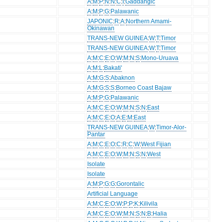
A
:
M
:
P
:
N
:
N
:
C
:
I
:
Gaddangic
A
:
M
:
P
:
G
:
Palawanic
JAPONIC
:
R
:
A
:
Northern Amami-
Okinawan
TRANS-NEW GUINEA
:
W
:
T
:
Timor
TRANS-NEW GUINEA
:
W
:
T
:
Timor
A
:
M
:
C
:
E
:
O
:
W
:
M
:
N
:
S
:
Mono-Uruava
A
:
M
:
L
:
Bakati'
A
:
M
:
G
:
S
:
Abaknon
A
:
M
:
G
:
S
:
S
:
Borneo Coast Bajaw
A
:
M
:
P
:
G
:
Palawanic
A
:
M
:
C
:
E
:
O
:
W
:
M
:
N
:
S
:
N
:
East
A
:
M
:
C
:
E
:
O
:
A
:
E
:
M
:
East
TRANS-NEW GUINEA
:
W
:
Timor-Alor-
Pantar
A
:
M
:
C
:
E
:
O
:
C
:
R
:
C
:
W
:
West Fijian
A
:
M
:
C
:
E
:
O
:
W
:
M
:
N
:
S
:
N
:
West
Isolate
Isolate
A
:
M
:
P
:
G
:
G
:
Gorontalic
Artificial Language
A
:
M
:
C
:
E
:
O
:
W
:
P
:
P
:
K
:
Kilivila
A
:
M
:
C
:
E
:
O
:
W
:
M
:
N
:
S
:
N
:
B
:
Halia