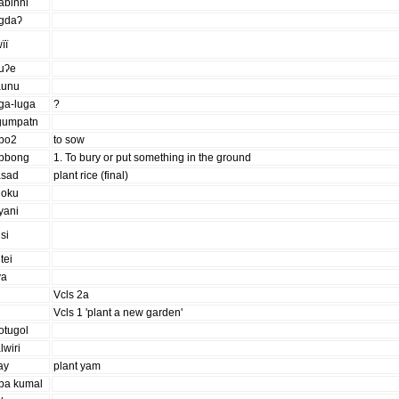
abinni
ugdaʔ
ïï
tuʔe
aunu
ga-luga
?
gumpatn
ubo2
to sow
abbong
1. To bury or put something in the ground
asad
plant rice (final)
hoku
yani
si
itei
va
Vcls 2a
Vcls 1 'plant a new garden'
otugol
lwiri
ay
plant yam
aba kumal