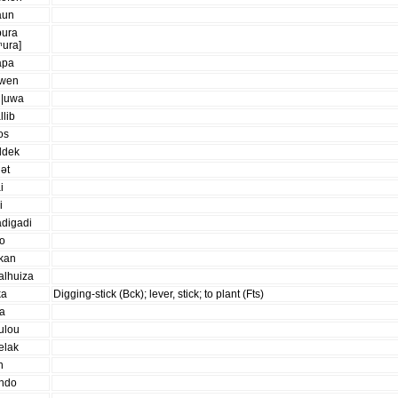
aun
pura
ʰura]
apa
swen
u|uwa
llib
os
ddek
lət
i
i
adigadi
do
akan
alhuiza
ka
Digging-stick (Bck); lever, stick; to plant (Fts)
oa
ulou
elak
n
òndo