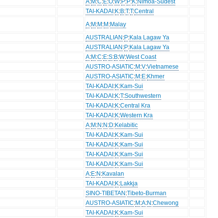
A
:
M
:
C
:
E
:
O
:
W
:
P
:
P
:
K
:
Nimoa-Sudest
TAI-KADAI
:
K
:
B
:
T
:
T
:
Central
A
:
M
:
M
:
M
:
Malay
AUSTRALIAN
:
P
:
Kala Lagaw Ya
AUSTRALIAN
:
P
:
Kala Lagaw Ya
A
:
M
:
C
:
E
:
S
:
B
:
W
:
West Coast
AUSTRO-ASIATIC
:
M
:
V
:
Vietnamese
AUSTRO-ASIATIC
:
M
:
E
:
Khmer
TAI-KADAI
:
K
:
Kam-Sui
TAI-KADAI
:
K
:
T
:
Southwestern
TAI-KADAI
:
K
:
Central Kra
TAI-KADAI
:
K
:
Western Kra
A
:
M
:
N
:
N
:
D
:
Kelabitic
TAI-KADAI
:
K
:
Kam-Sui
TAI-KADAI
:
K
:
Kam-Sui
TAI-KADAI
:
K
:
Kam-Sui
TAI-KADAI
:
K
:
Kam-Sui
A
:
E
:
N
:
Kavalan
TAI-KADAI
:
K
:
Lakkja
SINO-TIBETAN
:
Tibeto-Burman
AUSTRO-ASIATIC
:
M
:
A
:
N
:
Chewong
TAI-KADAI
:
K
:
Kam-Sui