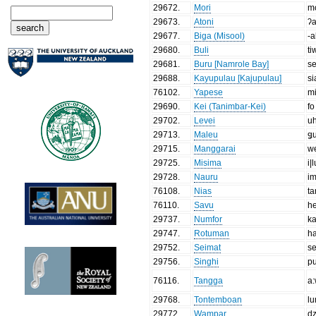
29672
.
Mori
m
29673
.
Atoni
ʔa
29677
.
Biga (Misool)
-a
29680
.
Buli
ti
29681
.
Buru [Namrole Bay]
s
29688
.
Kayupulau [Kajupulau]
s
76102
.
Yapese
m
29690
.
Kei (Tanimbar-Kei)
fo
29702
.
Levei
u
29713
.
Maleu
ǥ
29715
.
Manggarai
we
29725
.
Misima
i|
29728
.
Nauru
im
76108
.
Nias
ta
76110
.
Savu
h
29737
.
Numfor
ka
29747
.
Rotuman
h
29752
.
Seimat
se
29756
.
Singhi
p
76116
.
Tangga
a
29768
.
Tontemboan
l
29772
.
Wampar
d