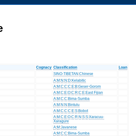
e
Cognacy
Classification
Loan
SINO-TIBETAN
:
Chinese
A
:
M
:
N
:
N
:
D
:
Kelabitic
A
:
M
:
C
:
C
:
C
:
E
:
B
:
Geser-Gorom
A
:
M
:
C
:
E
:
O
:
C
:
R
:
C
:
E
:
East Fijian
A
:
M
:
C
:
C
:
Bima-Sumba
A
:
M
:
N
:
N
:
Bintulu
A
:
M
:
C
:
C
:
C
:
E
:
S
:
Bobot
A
:
M
:
C
:
E
:
O
:
C
:
R
:
N
:
S
:
S
:
Xaracuu-
Xaragure
A
:
M
:
Javanese
A
:
M
:
C
:
C
:
Bima-Sumba