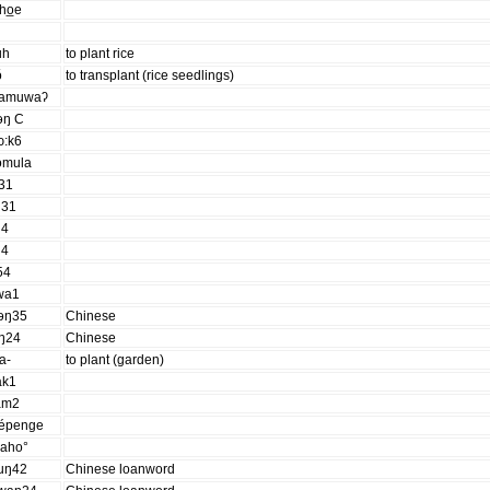
̲ho̲e
uh
to plant rice
ŏ
to transplant (rice seedlings)
amuwaʔ
əŋ C
ɔ:k6
omula
o31
i31
u4
u4
i54
wa1
səŋ35
Chinese
ɔŋ24
Chinese
a-
to plant (garden)
ak1
am2
eépenge
paho°
suŋ42
Chinese loanword