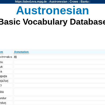
https://abvd.eva.mpg.de
:
Austronesian
:
Crows
:
Bantu
:
Austronesian
Basic Vocabulary Databas
tem
Annotation
-t<r>ək-s
植
ibu
uk
-a
gguḏa
ejaʔuŋ
iʔ
aba
andur
onduŋ