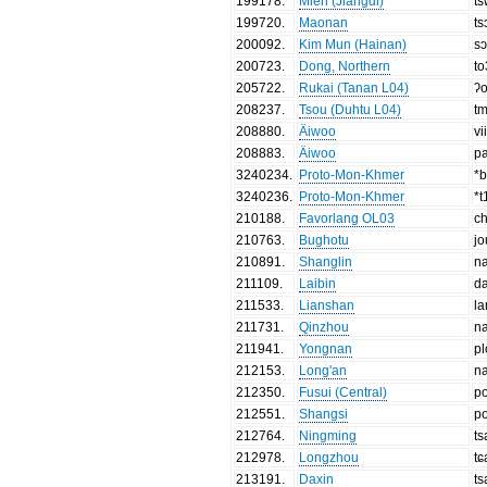
199178
.
Mien (Jiangdi)
t
199720
.
Maonan
ts
200092
.
Kim Mun (Hainan)
s
200723
.
Dong, Northern
t
205722
.
Rukai (Tanan L04)
ʔo
208237
.
Tsou (Duhtu L04)
t
208880
.
Äiwoo
vi
208883
.
Äiwoo
p
3240234
.
Proto-Mon-Khmer
*b
3240236
.
Proto-Mon-Khmer
*t
210188
.
Favorlang OL03
c
210763
.
Bughotu
jo
210891
.
Shanglin
n
211109
.
Laibin
d
211533
.
Lianshan
l
211731
.
Qinzhou
n
211941
.
Yongnan
pl
212153
.
Long'an
n
212350
.
Fusui (Central)
p
212551
.
Shangsi
p
212764
.
Ningming
ts
212978
.
Longzhou
tɕ
213191
.
Daxin
ts