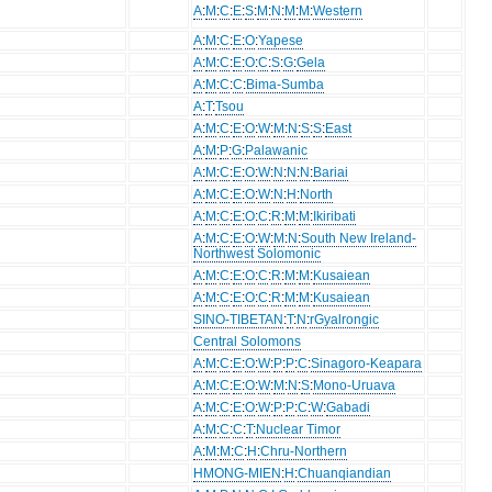
A
:
M
:
C
:
E
:
S
:
M
:
N
:
M
:
M
:
Western
A
:
M
:
C
:
E
:
O
:
Yapese
A
:
M
:
C
:
E
:
O
:
C
:
S
:
G
:
Gela
A
:
M
:
C
:
C
:
Bima-Sumba
A
:
T
:
Tsou
A
:
M
:
C
:
E
:
O
:
W
:
M
:
N
:
S
:
S
:
East
A
:
M
:
P
:
G
:
Palawanic
A
:
M
:
C
:
E
:
O
:
W
:
N
:
N
:
N
:
Bariai
A
:
M
:
C
:
E
:
O
:
W
:
N
:
H
:
North
A
:
M
:
C
:
E
:
O
:
C
:
R
:
M
:
M
:
Ikiribati
A
:
M
:
C
:
E
:
O
:
W
:
M
:
N
:
South New Ireland-
Northwest Solomonic
A
:
M
:
C
:
E
:
O
:
C
:
R
:
M
:
M
:
Kusaiean
A
:
M
:
C
:
E
:
O
:
C
:
R
:
M
:
M
:
Kusaiean
SINO-TIBETAN
:
T
:
N
:
rGyalrongic
Central Solomons
A
:
M
:
C
:
E
:
O
:
W
:
P
:
P
:
C
:
Sinagoro-Keapara
A
:
M
:
C
:
E
:
O
:
W
:
M
:
N
:
S
:
Mono-Uruava
A
:
M
:
C
:
E
:
O
:
W
:
P
:
P
:
C
:
W
:
Gabadi
A
:
M
:
C
:
C
:
T
:
Nuclear Timor
A
:
M
:
M
:
C
:
H
:
Chru-Northern
HMONG-MIEN
:
H
:
Chuanqiandian