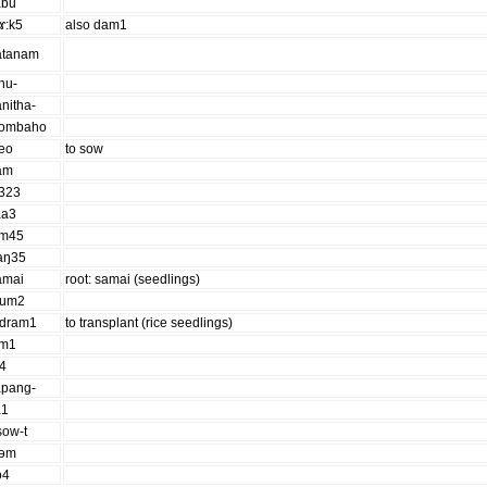
abu
ɤ:k5
also dam1
atanam
hu-
nitha-
ombaho
ieo
to sow
am
o323
aa3
am45
ʰaŋ35
amai
root: samai (seedlings)
jum2
ʔdram1
to transplant (rice seedlings)
em1
o4
apang-
a1
sow-t
təm
o4