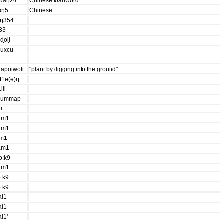
swaŋ24
Chinese loanword
ɔŋ5
Chinese
ɔŋ354
o33
ɖoɭi
muxcu
i
aapoiwoli
"plant by digging into the ground"
t1ə(ə)ŋ
1iil
hummap
u
am1
am1
am1
am1
o:k9
am1
o:k9
o:k9
ai1
ai1
ai1'