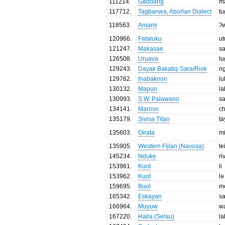
111214
.
Gaddang
m
117712
.
Tagbanwa, Aborlan Dialect
t
118563
.
Amami
ʔw
120966
.
Fataluku
u
121247
.
Makasae
s
126508
.
Uruava
lu
129243
.
Dayak Bakatiq-Sara/Riok
n
129762
.
Inabaknon
l
130132
.
Mapun
l
130993
.
S.W. Palawano
s
134141
.
Marovo
c
135179
.
Sivisa Titan
ta
135603
.
Oirata
mi
135905
.
Western Fijian (Navosa)
te
145234
.
Nduke
ri
153961
.
Kuot
li
153962
.
Kuot
lə
159695
.
Buol
m
165342
.
Eskayan
sa
166964
.
Muyuw
w
167220
.
Halia (Selau)
l