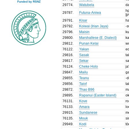
Funded by RSNZ
29774
.
Watubela
d
h
29787
.
Futuna-Aniwa
[p
29791
.
Kisar
h
29792
.
Koiwai (Irian Jaya)
-
29796
.
Maisin
k
29800
.
Marshallese (E. Dialect)
ka
29812
.
Punan Kelai
w
76122
.
Yakan
e
29816
.
Sasak
ta
29817
.
Sekar
sa
76124
.
Cheke Holo
ja'
29847
.
Mailu
g
29855
.
Teanu
-
29856
.
Taiof
t
29872
.
Thao B96
m
29895
.
Rapanui (Easter Island)
o
76131
.
Kove
r
76133
.
Amara
lo
29915
.
Sundanese
m
76135
.
Mouk
si
29949
.
Kodi
t