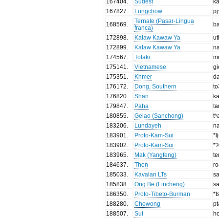
167404
.
Sudest
k
167827
.
Lungchow
pj
Ternate (Pasar-Lingua
168569
.
b
franca)
172898
.
Kalaw Kawaw Ya
ut
172899
.
Kalaw Kawaw Ya
na
174567
.
Tolaki
m
175141
.
Vietnamese
g
175351
.
Khmer
d
176172
.
Dong, Southern
t
176820
.
Shan
k
179847
.
Paha
t
180855
.
Gelao (Sanchong)
t
183206
.
Lundayeh
n
183901
.
Proto-Kam-Sui
*l
183902
.
Proto-Kam-Sui
*
183965
.
Mak (Yangfeng)
t
184637
.
Then
r
185033
.
Kavalan LTs
s
185838
.
Ong Be (Lincheng)
s
186350
.
Proto-Tibeto-Burman
*t
188280
.
Chewong
p
188507
.
Sui
h