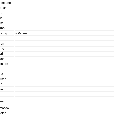
ompaho
t sɛn
la
wa
eka
iaho
iyuuq
< Palauan
heŋ
une
ri
luan
in ere
ru
ela
rker
ao
ini
urux
:we
uməsəw
zofon