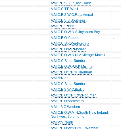
A
:
M
:
C
:
E
:
S
:
B
:
E
:
East Coast
A
:
M
:
C
:
C
:
T
:
E
:
West
A
:
M
:
C
:
E
:
S
:
W
:
C
:
Raja Ampat
A
:
M
:
C
:
E
:
S
:
S
:
Southeast
A
:
M
:
C
:
C
:
C
:
Buru
A
:
M
:
C
:
E
:
O
:
W
:
N
:
S
:
Jayapura Bay
A
:
M
:
C
:
E
:
O
:
Yapese
L
A
:
M
:
C
:
C
:
S
:
K
:
Kei-Fordata
A
:
M
:
C
:
E
:
O
:
A
:
E
:
M
:
West
A
:
M
:
C
:
E
:
O
:
W
:
N
:
N
:
V
:
Kilenge-Maleu
A
:
M
:
C
:
C
:
Bima-Sumba
A
:
M
:
C
:
E
:
O
:
W
:
P
:
P
:
K
:
Misima
A
:
M
:
C
:
E
:
O
:
C
:
R
:
M
:
Nauruan
A
:
M
:
N
:
Nias
A
:
M
:
C
:
C
:
Bima-Sumba
A
:
M
:
C
:
E
:
S
:
W
:
C
:
Biakic
A
:
M
:
C
:
E
:
O
:
C
:
R
:
C
:
W
:
Rotuman
A
:
M
:
C
:
E
:
O
:
A
:
Western
A
:
M
:
L
:
B
:
C
:
Western
A
:
M
:
C
:
E
:
O
:
W
:
M
:
N
:
South New Ireland-
Northwest Solomonic
A
:
M
:
P
:
M
:
North
A
:
M
:
C
:
E
:
O
:
W
:
N
:
H
:
M
:
L
:
Wampar