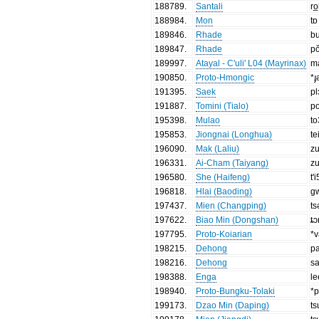
188789
.
Santali
ro
188984
.
Mon
tɒ
189846
.
Rhade
b
189847
.
Rhade
p
189997
.
Atayal - C'uli' L04 (Mayrinax)
m
190850
.
Proto-Hmongic
*ɟ
191395
.
Saek
pl
191887
.
Tomini (Tialo)
p
195398
.
Mulao
t
195853
.
Jiongnai (Longhua)
te
196090
.
Mak (Laliu)
z
196331
.
Ai-Cham (Taiyang)
z
196580
.
She (Haifeng)
t'
196818
.
Hlai (Baoding)
g
197437
.
Mien (Changping)
t
197622
.
Biao Min (Dongshan)
ȶ
197795
.
Proto-Koiarian
*v
198215
.
Dehong
p
198216
.
Dehong
s
198388
.
Enga
l
198940
.
Proto-Bungku-Tolaki
*
199173
.
Dzao Min (Daping)
t