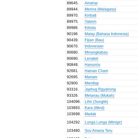
89645
.
Amahai
89944
.
Merina (Malagasy)
89970
.
Kiribati
89975
.
Yabem
89986
.
Kilivila
90196
.
Malay (Bahasa Indonesia)
90439
.
Fijian (Bau)
90670
.
Indonesian
90680
.
Minangkabau
90690
.
Lenakel
90848
.
Hanunóo
92681
.
Hainan Cham
92695
.
Manam
92900
.
Mwotlap
93316
.
Japhug Rgyalrong
93326
.
Melanau (Mukah)
104096
.
Lihir (Sunglik)
103893
.
Kara (West)
103698
.
Madak
104292
.
Lunga Lunga (Minigir)
103480
.
Sou Amana Teru