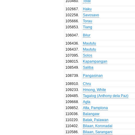
103460
.
Tolai
102667
.
Haku
102258
.
Savosavo
105666
.
Torau
105853
.
Tiang
106047
.
Bilur
106436
.
Maututu
106437
.
Maututu
107095
.
Solos
108015
.
Kapampangan
108549
.
Saliba
108739
.
Pangasinan
108910
.
Chru
109233
.
Hmong, White
109485
.
Tagalog (Anthony dela Paz)
109668
.
Agta
109852
.
Atta, Pamplona
110036
.
Balangaw
110220
.
Batak, Palawan
110402
.
Bilaan, Koronadal
110586
.
Bilaan, Sarangani