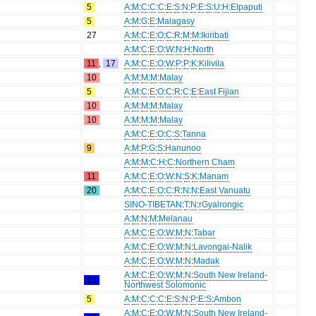
5
A
:
M
:
C
:
C
:
C
:
E
:
S
:
N
:
P
:
E
:
S
:
U
:
H
:
Elpaputi
5
A
:
M
:
G
:
E
:
Malagasy
27
A
:
M
:
C
:
E
:
O
:
C
:
R
:
M
:
M
:
Ikiribati
A
:
M
:
C
:
E
:
O
:
W
:
N
:
H
:
North
11
,
17
A
:
M
:
C
:
E
:
O
:
W
:
P
:
P
:
K
:
Kilivila
10
A
:
M
:
M
:
M
:
Malay
5
A
:
M
:
C
:
E
:
O
:
C
:
R
:
C
:
E
:
East Fijian
10
A
:
M
:
M
:
M
:
Malay
10
A
:
M
:
M
:
M
:
Malay
A
:
M
:
C
:
E
:
O
:
C
:
S
:
Tanna
9
A
:
M
:
P
:
G
:
S
:
Hanunoo
A
:
M
:
M
:
C
:
H
:
C
:
Northern Cham
11
A
:
M
:
C
:
E
:
O
:
W
:
N
:
S
:
K
:
Manam
20
A
:
M
:
C
:
E
:
O
:
C
:
R
:
N
:
N
:
East Vanuatu
SINO-TIBETAN
:
T
:
N
:
rGyalrongic
A
:
M
:
N
:
M
:
Melanau
A
:
M
:
C
:
E
:
O
:
W
:
M
:
N
:
Tabar
A
:
M
:
C
:
E
:
O
:
W
:
M
:
N
:
Lavongai-Nalik
A
:
M
:
C
:
E
:
O
:
W
:
M
:
N
:
Madak
A
:
M
:
C
:
E
:
O
:
W
:
M
:
N
:
South New Ireland-
15
Northwest Solomonic
5
A
:
M
:
C
:
C
:
C
:
E
:
S
:
N
:
P
:
E
:
S
:
Ambon
A
:
M
:
C
:
E
:
O
:
W
:
M
:
N
:
South New Ireland-