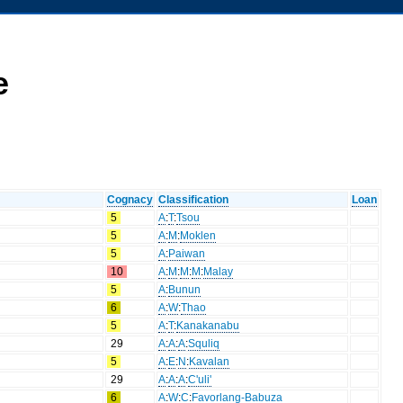
e
Cognacy
Classification
Loan
5
A
:
T
:
Tsou
5
A
:
M
:
Moklen
5
A
:
Paiwan
10
A
:
M
:
M
:
M
:
Malay
5
A
:
Bunun
6
A
:
W
:
Thao
5
A
:
T
:
Kanakanabu
29
A
:
A
:
A
:
Squliq
5
A
:
E
:
N
:
Kavalan
29
A
:
A
:
A
:
C'uli'
6
A
:
W
:
C
:
Favorlang-Babuza