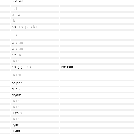
lavuvat
tosi
kuava
sia
pat lima pa talat
latia
valasiu
valasiu
nei sie
siam
haligigi hasi
five four
siamira
səlpan
cua 2
siyam
siam
siam
si'yʌm
siam
syɨm
siʔɨm