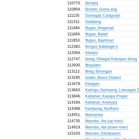
110770
.
Binukid
110954
.
Bontok, Guina-ang
111135
.
Dumagat, Casiguran
111311
.
Gaddang
111494
.
Ifugao, Amganad
111669
.
Ifugao, Batad
111853
.
Ifugao, Bayninan
112382
.
Ilongot, Kakiduge:n
112564
.
Inibaloi
112747
.
Isneg, Dibagat-Kabugao-Isneg
112930
.
Itbayaten
113112
.
Itneg, Binongan
113295
.
Ivatan, Basco Dialect
113479
.
Kalagan
113663
.
Kalinga, Guinaang, Lubuagan D
113846
.
Kallahan, Kayapa Proper
114184
.
Kallahan, Keleyqiq
114368
.
Kankanay, Northern
114551
.
Mamanwa
114735
.
Manobo, Ata (up-river)
114919
.
Manobo, Ata (down-river)
115103
.
Manobo, Dibabawon