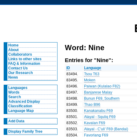
Home
Word: Nine
About
Collaborators
Entries for "Nine":
Links to other sites
FAQ & Information
ID
Language
Contact Us
Our Research
83494
.
Tsou T63
News
83495
.
Moken
83496
.
Paiwan (Kulalao F82)
Languages
83497
.
Banjarese Malay
Words
Search
83498
.
Bunun F69, Southern
Advanced Display
83499
.
Thao B96
Classification
83500
.
Kanakanabu F69
Language Map
83501
.
Atayal - Squliq F69
Add Data
83502
.
Kavalan F69
83503
.
Atayal - C'uli' F69 (Bandai)
Display Family Tree
83504
.
Favorlang F69