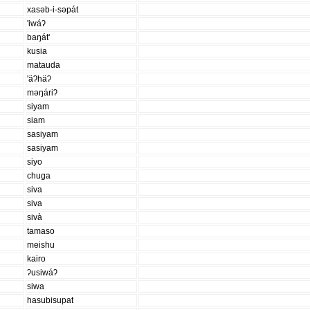
xasəb-i-səpát
'iwáʔ
baŋát'
kusia
matauda
'äʔhäʔ
məŋáriʔ
siyam
siam
sasiyam
sasiyam
siyo
chuga
siva
siva
sivà
tamaso
meishu
kairo
ʔusiwáʔ
siwa
hasubisupat