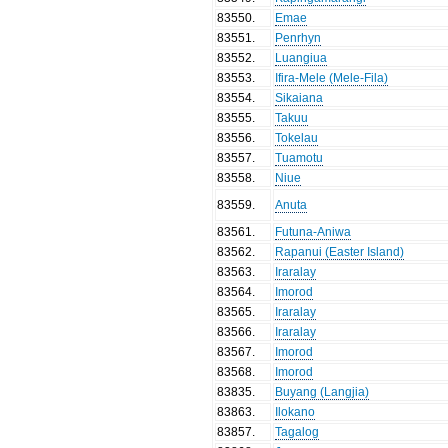
83550
.
Emae
83551
.
Penrhyn
83552
.
Luangiua
83553
.
Ifira-Mele (Mele-Fila)
83554
.
Sikaiana
83555
.
Takuu
83556
.
Tokelau
83557
.
Tuamotu
83558
.
Niue
83559
.
Anuta
83561
.
Futuna-Aniwa
83562
.
Rapanui (Easter Island)
83563
.
Iraralay
83564
.
Imorod
83565
.
Iraralay
83566
.
Iraralay
83567
.
Imorod
83568
.
Imorod
83835
.
Buyang (Langjia)
83863
.
Ilokano
83857
.
Tagalog