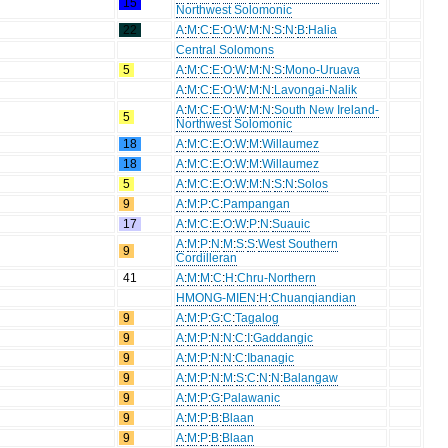
15
Northwest Solomonic
22
A
:
M
:
C
:
E
:
O
:
W
:
M
:
N
:
S
:
N
:
B
:
Halia
Central Solomons
5
A
:
M
:
C
:
E
:
O
:
W
:
M
:
N
:
S
:
Mono-Uruava
A
:
M
:
C
:
E
:
O
:
W
:
M
:
N
:
Lavongai-Nalik
A
:
M
:
C
:
E
:
O
:
W
:
M
:
N
:
South New Ireland-
5
Northwest Solomonic
18
A
:
M
:
C
:
E
:
O
:
W
:
M
:
Willaumez
18
A
:
M
:
C
:
E
:
O
:
W
:
M
:
Willaumez
5
A
:
M
:
C
:
E
:
O
:
W
:
M
:
N
:
S
:
N
:
Solos
9
A
:
M
:
P
:
C
:
Pampangan
17
A
:
M
:
C
:
E
:
O
:
W
:
P
:
N
:
Suauic
A
:
M
:
P
:
N
:
M
:
S
:
S
:
West Southern
9
Cordilleran
41
A
:
M
:
M
:
C
:
H
:
Chru-Northern
HMONG-MIEN
:
H
:
Chuanqiandian
9
A
:
M
:
P
:
G
:
C
:
Tagalog
9
A
:
M
:
P
:
N
:
N
:
C
:
I
:
Gaddangic
9
A
:
M
:
P
:
N
:
N
:
C
:
Ibanagic
9
A
:
M
:
P
:
N
:
M
:
S
:
C
:
N
:
N
:
Balangaw
9
A
:
M
:
P
:
G
:
Palawanic
9
A
:
M
:
P
:
B
:
Blaan
9
A
:
M
:
P
:
B
:
Blaan