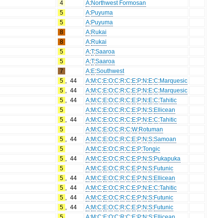
4
A
:
Northwest Formosan
5
A
:
Puyuma
5
A
:
Puyuma
8
A
:
Rukai
8
A
:
Rukai
5
A
:
T
:
Saaroa
5
A
:
T
:
Saaroa
7
A
:
E
:
Southwest
5
,
44
A
:
M
:
C
:
E
:
O
:
C
:
R
:
C
:
E
:
P
:
N
:
E
:
C
:
Marquesic
5
,
44
A
:
M
:
C
:
E
:
O
:
C
:
R
:
C
:
E
:
P
:
N
:
E
:
C
:
Marquesic
5
,
44
A
:
M
:
C
:
E
:
O
:
C
:
R
:
C
:
E
:
P
:
N
:
E
:
C
:
Tahitic
5
A
:
M
:
C
:
E
:
O
:
C
:
R
:
C
:
E
:
P
:
N
:
S
:
Ellicean
5
,
44
A
:
M
:
C
:
E
:
O
:
C
:
R
:
C
:
E
:
P
:
N
:
E
:
C
:
Tahitic
5
A
:
M
:
C
:
E
:
O
:
C
:
R
:
C
:
W
:
Rotuman
5
,
44
A
:
M
:
C
:
E
:
O
:
C
:
R
:
C
:
E
:
P
:
N
:
S
:
Samoan
5
A
:
M
:
C
:
E
:
O
:
C
:
R
:
C
:
E
:
P
:
Tongic
5
,
44
A
:
M
:
C
:
E
:
O
:
C
:
R
:
C
:
E
:
P
:
N
:
S
:
Pukapuka
5
A
:
M
:
C
:
E
:
O
:
C
:
R
:
C
:
E
:
P
:
N
:
S
:
Futunic
5
,
44
A
:
M
:
C
:
E
:
O
:
C
:
R
:
C
:
E
:
P
:
N
:
S
:
Ellicean
5
,
44
A
:
M
:
C
:
E
:
O
:
C
:
R
:
C
:
E
:
P
:
N
:
E
:
C
:
Tahitic
5
,
44
A
:
M
:
C
:
E
:
O
:
C
:
R
:
C
:
E
:
P
:
N
:
S
:
Futunic
5
,
44
A
:
M
:
C
:
E
:
O
:
C
:
R
:
C
:
E
:
P
:
N
:
S
:
Futunic
5
A
:
M
:
C
:
E
:
O
:
C
:
R
:
C
:
E
:
P
:
N
:
S
:
Ellicean