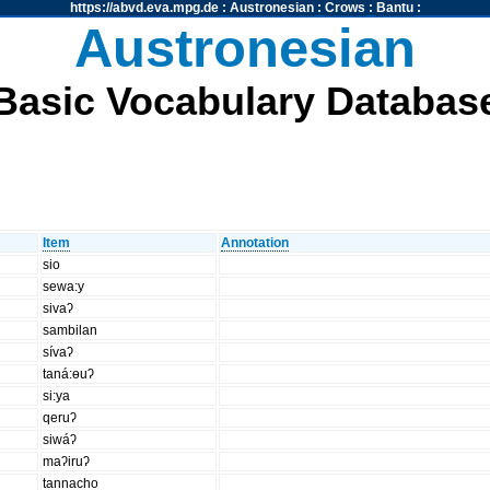
https://abvd.eva.mpg.de
:
Austronesian
:
Crows
:
Bantu
:
Austronesian
Basic Vocabulary Databas
Item
Annotation
sio
sewa:y
sivaʔ
sambilan
sívaʔ
taná:ɵuʔ
si:ya
qeruʔ
siwáʔ
maʔiruʔ
tannacho