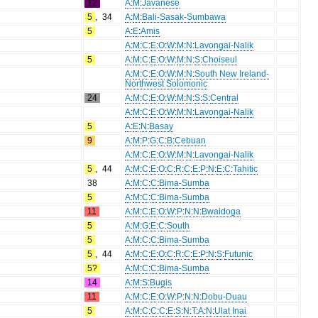
12
A
:
M
:
Javanese
5
,
34
A
:
M
:
Bali-Sasak-Sumbawa
5
A
:
E
:
Amis
A
:
M
:
C
:
E
:
O
:
W
:
M
:
N
:
Lavongai-Nalik
5
A
:
M
:
C
:
E
:
O
:
W
:
M
:
N
:
S
:
Choiseul
A
:
M
:
C
:
E
:
O
:
W
:
M
:
N
:
South New Ireland-
Northwest Solomonic
24
A
:
M
:
C
:
E
:
O
:
W
:
M
:
N
:
S
:
S
:
Central
A
:
M
:
C
:
E
:
O
:
W
:
M
:
N
:
Lavongai-Nalik
5
A
:
E
:
N
:
Basay
9
A
:
M
:
P
:
G
:
C
:
B
:
Cebuan
A
:
M
:
C
:
E
:
O
:
W
:
M
:
N
:
Lavongai-Nalik
5
,
44
A
:
M
:
C
:
E
:
O
:
C
:
R
:
C
:
E
:
P
:
N
:
E
:
C
:
Tahitic
38
A
:
M
:
C
:
C
:
Bima-Sumba
5
A
:
M
:
C
:
C
:
Bima-Sumba
11
A
:
M
:
C
:
E
:
O
:
W
:
P
:
N
:
N
:
Bwaidoga
5
A
:
M
:
G
:
E
:
C
:
South
5
A
:
M
:
C
:
C
:
Bima-Sumba
5
,
44
A
:
M
:
C
:
E
:
O
:
C
:
R
:
C
:
E
:
P
:
N
:
S
:
Futunic
5?
A
:
M
:
C
:
C
:
Bima-Sumba
14
A
:
M
:
S
:
Bugis
11
A
:
M
:
C
:
E
:
O
:
W
:
P
:
N
:
N
:
Dobu-Duau
5
A
:
M
:
C
:
C
:
C
:
E
:
S
:
N
:
T
:
A
:
N
:
Ulat Inai