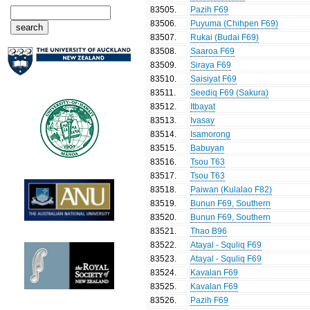
83505
.
Pazih F69
83506
.
Puyuma (Chihpen F69)
83507
.
Rukai (Budai F69)
83508
.
Saaroa F69
83509
.
Siraya F69
83510
.
Saisiyat F69
83511
.
Seediq F69 (Sakura)
83512
.
Itbayat
83513
.
Ivasay
83514
.
Isamorong
83515
.
Babuyan
83516
.
Tsou T63
83517
.
Tsou T63
83518
.
Paiwan (Kulalao F82)
83519
.
Bunun F69, Southern
83520
.
Bunun F69, Southern
83521
.
Thao B96
83522
.
Atayal - Squliq F69
83523
.
Atayal - Squliq F69
83524
.
Kavalan F69
83525
.
Kavalan F69
83526
.
Pazih F69