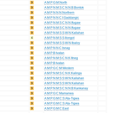
9
A
:
M
:
P
:
G
:
M
:
North
9
A
:
M
:
P
:
N
:
M
:
S
:
C
:
N
:
N
:
B
:
Bontok
9
A
:
M
:
P
:
N
:
N
:
N
:
Northern
9
A
:
M
:
P
:
N
:
N
:
C
:
I
:
Gaddangic
9
A
:
M
:
P
:
N
:
M
:
S
:
C
:
N
:
N
:
Ifugaw
9
A
:
M
:
P
:
N
:
M
:
S
:
C
:
N
:
N
:
Ifugaw
9
A
:
M
:
P
:
N
:
M
:
S
:
S
:
W
:
N
:
Kallahan
4
A
:
M
:
P
:
N
:
M
:
S
:
S
:
Ilongot
9
A
:
M
:
P
:
N
:
M
:
S
:
S
:
W
:
N
:
Ibaloy
9
A
:
M
:
P
:
N
:
N
:
C
:
Isnag
9
A
:
M
:
P
:
B
:
Ivatan
9
A
:
M
:
P
:
N
:
M
:
S
:
C
:
N
:
K
:
Itneg
9
A
:
M
:
P
:
B
:
Ivatan
9
A
:
M
:
P
:
G
:
C
:
M
:
Western
9
A
:
M
:
P
:
N
:
M
:
S
:
C
:
N
:
K
:
Kalinga
9
A
:
M
:
P
:
N
:
M
:
S
:
S
:
W
:
N
:
Kallahan
9
A
:
M
:
P
:
N
:
M
:
S
:
S
:
W
:
N
:
Kallahan
9
A
:
M
:
P
:
N
:
M
:
S
:
C
:
N
:
N
:
B
:
Kankanay
9
A
:
M
:
P
:
G
:
C
:
Mamanwa
9
A
:
M
:
P
:
G
:
M
:
C
:
S
:
Ata-Tigwa
9
A
:
M
:
P
:
G
:
M
:
C
:
S
:
Ata-Tigwa
9
A
:
M
:
P
:
G
:
M
:
C
:
East