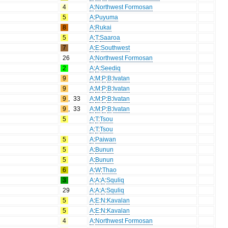
4
A
:
Northwest Formosan
5
A
:
Puyuma
8
A
:
Rukai
5
A
:
T
:
Saaroa
7
A
:
E
:
Southwest
26
A
:
Northwest Formosan
2
A
:
A
:
Seediq
9
A
:
M
:
P
:
B
:
Ivatan
9
A
:
M
:
P
:
B
:
Ivatan
9
,
33
A
:
M
:
P
:
B
:
Ivatan
9
,
33
A
:
M
:
P
:
B
:
Ivatan
5
A
:
T
:
Tsou
A
:
T
:
Tsou
5
A
:
Paiwan
5
A
:
Bunun
5
A
:
Bunun
6
A
:
W
:
Thao
3
A
:
A
:
A
:
Squliq
29
A
:
A
:
A
:
Squliq
5
A
:
E
:
N
:
Kavalan
5
A
:
E
:
N
:
Kavalan
4
A
:
Northwest Formosan