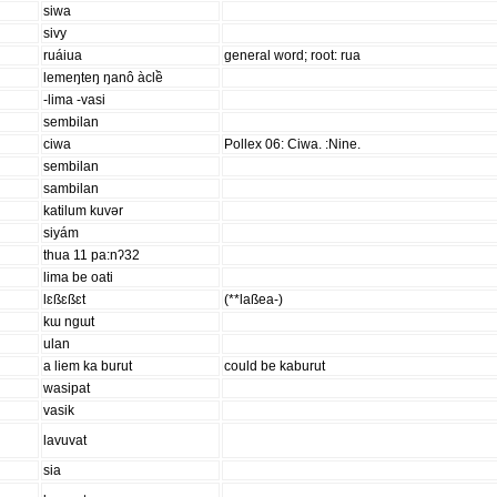
siwa
sivy
ruáiua
general word; root: rua
lemeŋteŋ ŋanô àclề
-lima -vasi
sembilan
ciwa
Pollex 06: Ciwa. :Nine.
sembilan
sambilan
katilum kuvər
siyám
thua 11 pa:nʔ32
lima be oati
lɛßɛßɛt
(**laßea-)
kɯ ngɯt
ulan
a liem ka burut
could be kaburut
wasipat
vasik
lavuvat
sia