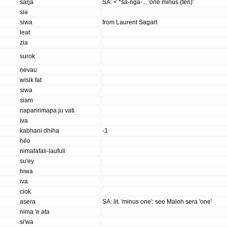
saŋa
SA: < *sa-nga-... 'one minus (ten)'
siə
siwa
from Laurent Sagart
leat
zia
surok
ṇevau
wisik fat
siwa
siam
naparirimapa ju vati
iva
kabhani dhiha
-1
héo
nimafafali-laufuli
su'ey
hiwa
iva
ciok
asera
SA: lit. 'minus one': see Maloh sera 'one'
nima 'e ata
si'wa