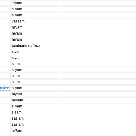
'siyam
si'yam
si'yam
ʔassam
hi'yam
hiyam
hiyam
tambiang nu ʔɨpat
siyɨm
siya:m
siam
si'yam
siam
siam
ialect
si'yam
hiyam
heyam
si'yam
sizam
sasiam
sasiam
'siʔam