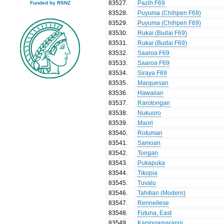
83527
.
Pazih F69
Funded by RSNZ
83528
.
Puyuma (Chihpen F69)
83529
.
Puyuma (Chihpen F69)
83530
.
Rukai (Budai F69)
83531
.
Rukai (Budai F69)
83532
.
Saaroa F69
83533
.
Saaroa F69
83534
.
Siraya F69
83535
.
Marquesan
83536
.
Hawaiian
83537
.
Rarotongan
83538
.
Nukuoro
83539
.
Maori
83540
.
Rotuman
83541
.
Samoan
83542
.
Tongan
83543
.
Pukapuka
83544
.
Tikopia
83545
.
Tuvalu
83546
.
Tahitian (Modern)
83547
.
Rennellese
83548
.
Futuna, East
83549
.
Kapingamarangi