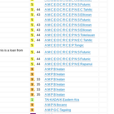
5
A
:
M
:
C
:
E
:
O
:
C
:
R
:
C
:
E
:
P
:
N
:
S
:
Futunic
5
,
44
A
:
M
:
C
:
E
:
O
:
C
:
R
:
C
:
E
:
P
:
N
:
E
:
C
:
Tahitic
5
,
43
A
:
M
:
C
:
E
:
O
:
C
:
R
:
C
:
E
:
P
:
N
:
S
:
Ellicean
5
A
:
M
:
C
:
E
:
O
:
C
:
R
:
C
:
E
:
P
:
N
:
S
:
Futunic
5
,
43
A
:
M
:
C
:
E
:
O
:
C
:
R
:
C
:
E
:
P
:
N
:
S
:
Ellicean
5
,
43
A
:
M
:
C
:
E
:
O
:
C
:
R
:
C
:
E
:
P
:
N
:
S
:
Ellicean
5
,
44
A
:
M
:
C
:
E
:
O
:
C
:
R
:
C
:
E
:
P
:
N
:
S
:
Tokelauan
5
,
44
A
:
M
:
C
:
E
:
O
:
C
:
R
:
C
:
E
:
P
:
N
:
E
:
C
:
Tahitic
5
A
:
M
:
C
:
E
:
O
:
C
:
R
:
C
:
E
:
P
:
Tongic
is is a loan from
5
,
44
A
:
M
:
C
:
E
:
O
:
C
:
R
:
C
:
E
:
P
:
N
:
S
:
Futunic
5
,
44
A
:
M
:
C
:
E
:
O
:
C
:
R
:
C
:
E
:
P
:
N
:
S
:
Futunic
5
,
44
A
:
M
:
C
:
E
:
O
:
C
:
R
:
C
:
E
:
P
:
N
:
E
:
Rapanui
9
A
:
M
:
P
:
B
:
Ivatan
9
A
:
M
:
P
:
B
:
Ivatan
9
,
33
A
:
M
:
P
:
B
:
Ivatan
9
,
35
A
:
M
:
P
:
B
:
Ivatan
9
,
33
A
:
M
:
P
:
B
:
Ivatan
9
,
35
A
:
M
:
P
:
B
:
Ivatan
1
TAI-KADAI
:
K
:
Eastern Kra
9
A
:
M
:
P
:
N
:
Ilocano
9
A
:
M
:
P
:
G
:
C
:
Tagalog