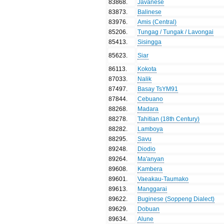
83868
.
Javanese
83873
.
Balinese
83976
.
Amis (Central)
85206
.
Tungag / Tungak / Lavongai
85413
.
Sisingga
85623
.
Siar
86113
.
Kokota
87033
.
Nalik
87497
.
Basay TsYM91
87844
.
Cebuano
88268
.
Madara
88278
.
Tahitian (18th Century)
88282
.
Lamboya
88295
.
Savu
89248
.
Diodio
89264
.
Ma'anyan
89608
.
Kambera
89601
.
Vaeakau-Taumako
89613
.
Manggarai
89622
.
Buginese (Soppeng Dialect)
89629
.
Dobuan
89634
.
Alune