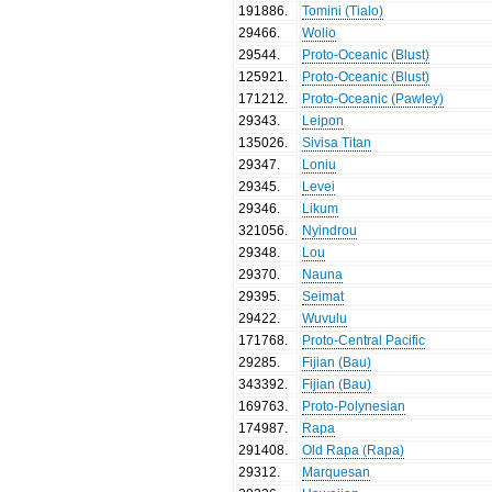
191886
.
Tomini (Tialo)
29466
.
Wolio
29544
.
Proto-Oceanic (Blust)
125921
.
Proto-Oceanic (Blust)
171212
.
Proto-Oceanic (Pawley)
29343
.
Leipon
135026
.
Sivisa Titan
29347
.
Loniu
29345
.
Levei
29346
.
Likum
321056
.
Nyindrou
29348
.
Lou
29370
.
Nauna
29395
.
Seimat
29422
.
Wuvulu
171768
.
Proto-Central Pacific
29285
.
Fijian (Bau)
343392
.
Fijian (Bau)
169763
.
Proto-Polynesian
174987
.
Rapa
291408
.
Old Rapa (Rapa)
29312
.
Marquesan