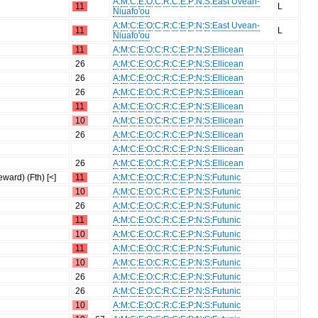
A
:
M
:
C
:
E
:
O
:
C
:
R
:
C
:
E
:
P
:
N
:
S
:
East Uvean-
11
L
Niuafo'ou
A
:
M
:
C
:
E
:
O
:
C
:
R
:
C
:
E
:
P
:
N
:
S
:
East Uvean-
11
L
Niuafo'ou
11
A
:
M
:
C
:
E
:
O
:
C
:
R
:
C
:
E
:
P
:
N
:
S
:
Ellicean
26
A
:
M
:
C
:
E
:
O
:
C
:
R
:
C
:
E
:
P
:
N
:
S
:
Ellicean
26
A
:
M
:
C
:
E
:
O
:
C
:
R
:
C
:
E
:
P
:
N
:
S
:
Ellicean
26
A
:
M
:
C
:
E
:
O
:
C
:
R
:
C
:
E
:
P
:
N
:
S
:
Ellicean
11
A
:
M
:
C
:
E
:
O
:
C
:
R
:
C
:
E
:
P
:
N
:
S
:
Ellicean
10
A
:
M
:
C
:
E
:
O
:
C
:
R
:
C
:
E
:
P
:
N
:
S
:
Ellicean
26
A
:
M
:
C
:
E
:
O
:
C
:
R
:
C
:
E
:
P
:
N
:
S
:
Ellicean
A
:
M
:
C
:
E
:
O
:
C
:
R
:
C
:
E
:
P
:
N
:
S
:
Ellicean
26
A
:
M
:
C
:
E
:
O
:
C
:
R
:
C
:
E
:
P
:
N
:
S
:
Ellicean
ward) (Fth) [<]
11
A
:
M
:
C
:
E
:
O
:
C
:
R
:
C
:
E
:
P
:
N
:
S
:
Futunic
10
A
:
M
:
C
:
E
:
O
:
C
:
R
:
C
:
E
:
P
:
N
:
S
:
Futunic
26
A
:
M
:
C
:
E
:
O
:
C
:
R
:
C
:
E
:
P
:
N
:
S
:
Futunic
11
A
:
M
:
C
:
E
:
O
:
C
:
R
:
C
:
E
:
P
:
N
:
S
:
Futunic
10
A
:
M
:
C
:
E
:
O
:
C
:
R
:
C
:
E
:
P
:
N
:
S
:
Futunic
11
A
:
M
:
C
:
E
:
O
:
C
:
R
:
C
:
E
:
P
:
N
:
S
:
Futunic
10
A
:
M
:
C
:
E
:
O
:
C
:
R
:
C
:
E
:
P
:
N
:
S
:
Futunic
26
A
:
M
:
C
:
E
:
O
:
C
:
R
:
C
:
E
:
P
:
N
:
S
:
Futunic
26
A
:
M
:
C
:
E
:
O
:
C
:
R
:
C
:
E
:
P
:
N
:
S
:
Futunic
10
A
:
M
:
C
:
E
:
O
:
C
:
R
:
C
:
E
:
P
:
N
:
S
:
Futunic