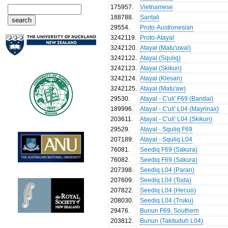
175957
.
Vietnamese
188788
.
Santali
29554
.
Proto-Austronesian
3242119
.
Proto-Atayal
3242120
.
Atayal (Matu'uwal)
3242122
.
Atayal (Squliq)
3242123
.
Atayal (Skikun)
3242124
.
Atayal (Klesan)
3242125
.
Atayal (Matu'aw)
29530
.
Atayal - C'uli' F69 (Bandai)
189996
.
Atayal - C'uli' L04 (Mayrinax)
203611
.
Atayal - C'uli' L04 (Skikun)
29529
.
Atayal - Squliq F69
207189
.
Atayal - Squliq L04
76081
.
Seediq F69 (Sakura)
76082
.
Seediq F69 (Sakura)
207398
.
Seediq L04 (Paran)
207609
.
Seediq L04 (Toda)
207822
.
Seediq L04 (Hecuo)
208030
.
Seediq L04 (Truku)
29476
.
Bunun F69, Southern
203812
.
Bunun (Takituduh L04)