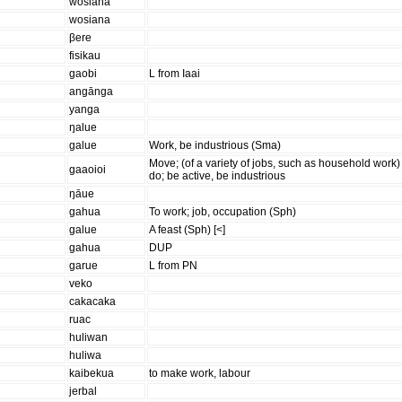
wosiana
wosiana
βere
fisikau
gaobi
L from Iaai
angānga
yanga
ŋalue
galue
Work, be industrious (Sma)
Move; (of a variety of jobs, such as household work)
gaaoioi
do; be active, be industrious
ŋāue
gahua
To work; job, occupation (Sph)
galue
A feast (Sph) [<]
gahua
DUP
garue
L from PN
veko
cakacaka
ruac
huliwan
huliwa
kaibekua
to make work, labour
jerbal