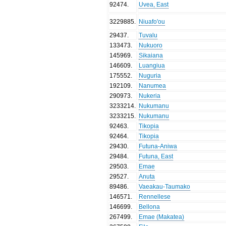
92474
.
Uvea, East
3229885
.
Niuafo'ou
29437
.
Tuvalu
133473
.
Nukuoro
145969
.
Sikaiana
146609
.
Luangiua
175552
.
Nuguria
192109
.
Nanumea
290973
.
Nukeria
3233214
.
Nukumanu
3233215
.
Nukumanu
92463
.
Tikopia
92464
.
Tikopia
29430
.
Futuna-Aniwa
29484
.
Futuna, East
29503
.
Emae
29527
.
Anuta
89486
.
Vaeakau-Taumako
146571
.
Rennellese
146699
.
Bellona
267499
.
Emae (Makatea)