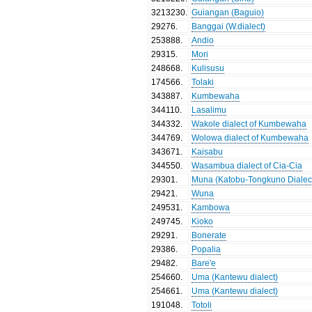
3213230
.
Guiangan (Baguio)
29276
.
Banggai (W.dialect)
253888
.
Andio
29315
.
Mori
248668
.
Kulisusu
174566
.
Tolaki
343887
.
Kumbewaha
344110
.
Lasalimu
344332
.
Wakole dialect of Kumbewaha
344769
.
Wolowa dialect of Kumbewaha
343671
.
Kaisabu
344550
.
Wasambua dialect of Cia-Cia
29301
.
Muna (Katobu-Tongkuno Dialec
29421
.
Wuna
249531
.
Kambowa
249745
.
Kioko
29291
.
Bonerate
29386
.
Popalia
29482
.
Bare'e
254660
.
Uma (Kantewu dialect)
254661
.
Uma (Kantewu dialect)
191048
.
Totoli