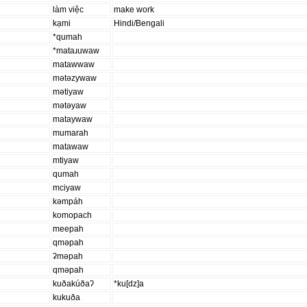
làm việc
make work
kạmi
Hindi/Bengali
*qumah
*mataɹuwaw
matawwaw
mətəzywaw
mətiyaw
mətəyaw
mataywaw
mumarah
matawaw
mtiyaw
qumah
mciyaw
kəmpáh
komopach
meepah
qməpah
ʡməpah
qməpah
kuðakúðaʔ
*ku[dz]a
kukuða