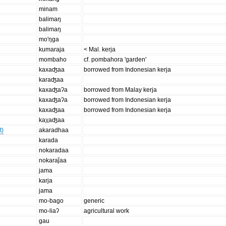
minam
balimaŋ
balimaŋ
mo'ŋga
kumaraja
< Mal. kerja
mombaho
cf. pombahora 'garden'
kaxaʤaa
borrowed from Indonesian kerja
karaʤaa
kaxaʤaʔa
borrowed from Malay kerja
kaxaʤaʔa
borrowed from Indonesian kerja
kaxaʤaa
borrowed from Indonesian kerja
kaχaʤaa
t)
akaradhaa
karada
nokaradaa
nokaraǰaa
jama
karja
jama
mo-bago
generic
mo-liaʔ
agricultural work
gau