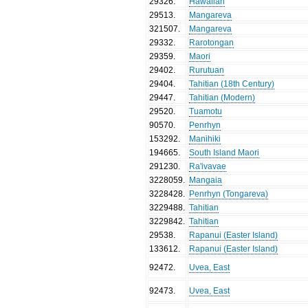
29326
.
Hawaiian
29513
.
Mangareva
321507
.
Mangareva
29332
.
Rarotongan
29359
.
Maori
29402
.
Rurutuan
29404
.
Tahitian (18th Century)
29447
.
Tahitian (Modern)
29520
.
Tuamotu
90570
.
Penrhyn
153292
.
Manihiki
194665
.
South Island Maori
291230
.
Ra'ivavae
3228059
.
Mangaia
3228428
.
Penrhyn (Tongareva)
3229488
.
Tahitian
3229842
.
Tahitian
29538
.
Rapanui (Easter Island)
133612
.
Rapanui (Easter Island)
92472
.
Uvea, East
92473
.
Uvea, East