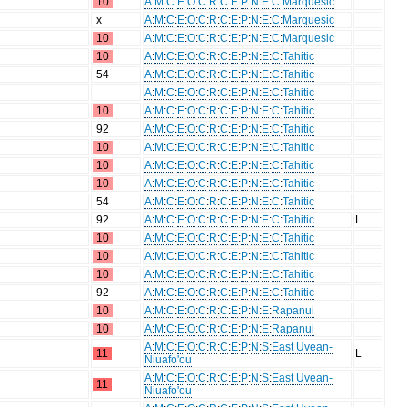
10
A
:
M
:
C
:
E
:
O
:
C
:
R
:
C
:
E
:
P
:
N
:
E
:
C
:
Marquesic
x
A
:
M
:
C
:
E
:
O
:
C
:
R
:
C
:
E
:
P
:
N
:
E
:
C
:
Marquesic
10
A
:
M
:
C
:
E
:
O
:
C
:
R
:
C
:
E
:
P
:
N
:
E
:
C
:
Marquesic
10
A
:
M
:
C
:
E
:
O
:
C
:
R
:
C
:
E
:
P
:
N
:
E
:
C
:
Tahitic
54
A
:
M
:
C
:
E
:
O
:
C
:
R
:
C
:
E
:
P
:
N
:
E
:
C
:
Tahitic
A
:
M
:
C
:
E
:
O
:
C
:
R
:
C
:
E
:
P
:
N
:
E
:
C
:
Tahitic
10
A
:
M
:
C
:
E
:
O
:
C
:
R
:
C
:
E
:
P
:
N
:
E
:
C
:
Tahitic
92
A
:
M
:
C
:
E
:
O
:
C
:
R
:
C
:
E
:
P
:
N
:
E
:
C
:
Tahitic
10
A
:
M
:
C
:
E
:
O
:
C
:
R
:
C
:
E
:
P
:
N
:
E
:
C
:
Tahitic
10
A
:
M
:
C
:
E
:
O
:
C
:
R
:
C
:
E
:
P
:
N
:
E
:
C
:
Tahitic
10
A
:
M
:
C
:
E
:
O
:
C
:
R
:
C
:
E
:
P
:
N
:
E
:
C
:
Tahitic
54
A
:
M
:
C
:
E
:
O
:
C
:
R
:
C
:
E
:
P
:
N
:
E
:
C
:
Tahitic
92
A
:
M
:
C
:
E
:
O
:
C
:
R
:
C
:
E
:
P
:
N
:
E
:
C
:
Tahitic
L
10
A
:
M
:
C
:
E
:
O
:
C
:
R
:
C
:
E
:
P
:
N
:
E
:
C
:
Tahitic
10
A
:
M
:
C
:
E
:
O
:
C
:
R
:
C
:
E
:
P
:
N
:
E
:
C
:
Tahitic
10
A
:
M
:
C
:
E
:
O
:
C
:
R
:
C
:
E
:
P
:
N
:
E
:
C
:
Tahitic
92
A
:
M
:
C
:
E
:
O
:
C
:
R
:
C
:
E
:
P
:
N
:
E
:
C
:
Tahitic
10
A
:
M
:
C
:
E
:
O
:
C
:
R
:
C
:
E
:
P
:
N
:
E
:
Rapanui
10
A
:
M
:
C
:
E
:
O
:
C
:
R
:
C
:
E
:
P
:
N
:
E
:
Rapanui
A
:
M
:
C
:
E
:
O
:
C
:
R
:
C
:
E
:
P
:
N
:
S
:
East Uvean-
11
L
Niuafo'ou
A
:
M
:
C
:
E
:
O
:
C
:
R
:
C
:
E
:
P
:
N
:
S
:
East Uvean-
11
Niuafo'ou