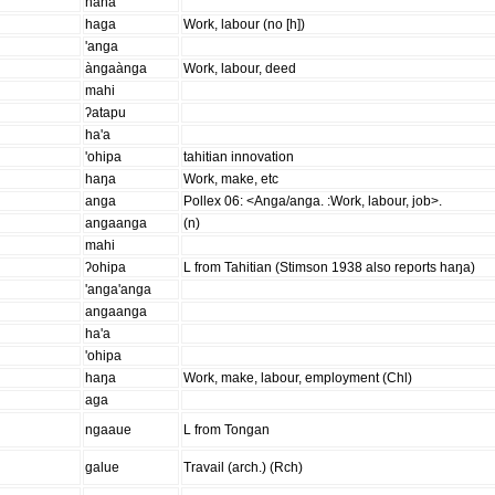
hana
haga
Work, labour (no [h])
'anga
àngaànga
Work, labour, deed
mahi
ʔatapu
ha'a
'ohipa
tahitian innovation
haŋa
Work, make, etc
anga
Pollex 06: <Anga/anga. :Work, labour, job>.
angaanga
(n)
mahi
ʔohipa
L from Tahitian (Stimson 1938 also reports haŋa)
'anga'anga
angaanga
ha'a
'ohipa
haŋa
Work, make, labour, employment (Chl)
aga
ngaaue
L from Tongan
galue
Travail (arch.) (Rch)