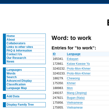
Home
Word: to work
About
Collaborators
Entries for "to work":
Links to other sites
FAQ & Information
ID
Language
Contact Us
Our Research
165341
.
Eskayan
News
172661
.
Kalaw Kawaw Ya
3240232
.
Proto-Mon-Khmer
Languages
3240233
.
Proto-Mon-Khmer
Words
Search
188279
.
Chewong
Advanced Display
175350
.
Khmer
Classification
188983
.
Mon
Language Map
249157
.
Mang (Jinping)
Add Data
247821
.
Bugan (Nala)
175956
.
Vietnamese
Display Family Tree
175955
.
Vietnamese