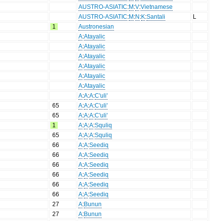
AUSTRO-ASIATIC
:
M
:
V
:
Vietnamese
AUSTRO-ASIATIC
:
M
:
N
:
K
:
Santali
L
1
Austronesian
A
:
Atayalic
A
:
Atayalic
A
:
Atayalic
A
:
Atayalic
A
:
Atayalic
A
:
Atayalic
A
:
A
:
A
:
C'uli'
65
A
:
A
:
A
:
C'uli'
65
A
:
A
:
A
:
C'uli'
1
A
:
A
:
A
:
Squliq
65
A
:
A
:
A
:
Squliq
66
A
:
A
:
Seediq
66
A
:
A
:
Seediq
66
A
:
A
:
Seediq
66
A
:
A
:
Seediq
66
A
:
A
:
Seediq
66
A
:
A
:
Seediq
27
A
:
Bunun
27
A
:
Bunun