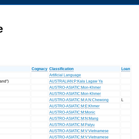
e
Cognacy
Classification
Loan
Artificial Language
and")
AUSTRALIAN
:
P
:
Kala Lagaw Ya
AUSTRO-ASIATIC
:
Mon-Khmer
AUSTRO-ASIATIC
:
Mon-Khmer
AUSTRO-ASIATIC
:
M
:
A
:
N
:
Chewong
L
AUSTRO-ASIATIC
:
M
:
E
:
Khmer
AUSTRO-ASIATIC
:
M
:
Monic
AUSTRO-ASIATIC
:
M
:
N
:
Mang
AUSTRO-ASIATIC
:
M
:
Palyu
AUSTRO-ASIATIC
:
M
:
V
:
Vietnamese
AUSTRO-ASIATIC
:
M
:
V
:
Vietnamese