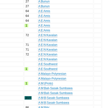
27
A
:
Bunun
27
A
:
Bunun
64
A
:
E
:
Amis
64
A
:
E
:
Amis
64
A
:
E
:
Amis
1
A
:
E
:
Amis
A
:
E
:
Amis
72
A
:
E
:
N
:
Kavalan
A
:
E
:
N
:
Kavalan
71
A
:
E
:
N
:
Kavalan
71
A
:
E
:
N
:
Kavalan
72
A
:
E
:
N
:
Kavalan
A
:
E
:
N
:
Kavalan
A
:
E
:
Southwest
1
A
:
E
:
Southwest
A
:
Malayo-Polynesian
A
:
Malayo-Polynesian
1
A
:
M
:
(Proto)
A
:
M
:
Bali-Sasak-Sumbawa
A
:
M
:
Bali-Sasak-Sumbawa
21?
A
:
M
:
B
:
Sasak-Sumbawa
A
:
M
:
B
:
Sasak-Sumbawa
86
A
:
M
:
Bilic