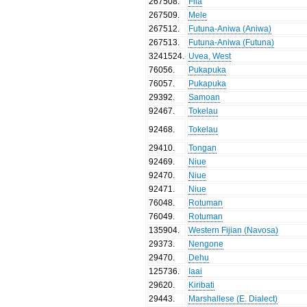
267508
.
Fila
267509
.
Mele
267512
.
Futuna-Aniwa (Aniwa)
267513
.
Futuna-Aniwa (Futuna)
3241524
.
Uvea, West
76056
.
Pukapuka
76057
.
Pukapuka
29392
.
Samoan
92467
.
Tokelau
92468
.
Tokelau
29410
.
Tongan
92469
.
Niue
92470
.
Niue
92471
.
Niue
76048
.
Rotuman
76049
.
Rotuman
135904
.
Western Fijian (Navosa)
29373
.
Nengone
29470
.
Dehu
125736
.
Iaai
29620
.
Kiribati
29443
.
Marshallese (E. Dialect)