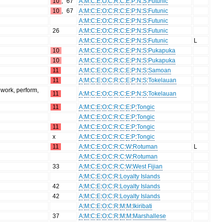
10
,
67
A
:
M
:
C
:
E
:
O
:
C
:
R
:
C
:
E
:
P
:
N
:
S
:
Futunic
10
,
67
A
:
M
:
C
:
E
:
O
:
C
:
R
:
C
:
E
:
P
:
N
:
S
:
Futunic
A
:
M
:
C
:
E
:
O
:
C
:
R
:
C
:
E
:
P
:
N
:
S
:
Futunic
26
A
:
M
:
C
:
E
:
O
:
C
:
R
:
C
:
E
:
P
:
N
:
S
:
Futunic
A
:
M
:
C
:
E
:
O
:
C
:
R
:
C
:
E
:
P
:
N
:
S
:
Futunic
L
10
A
:
M
:
C
:
E
:
O
:
C
:
R
:
C
:
E
:
P
:
N
:
S
:
Pukapuka
10
A
:
M
:
C
:
E
:
O
:
C
:
R
:
C
:
E
:
P
:
N
:
S
:
Pukapuka
11
A
:
M
:
C
:
E
:
O
:
C
:
R
:
C
:
E
:
P
:
N
:
S
:
Samoan
11
A
:
M
:
C
:
E
:
O
:
C
:
R
:
C
:
E
:
P
:
N
:
S
:
Tokelauan
 work, perform,
11
A
:
M
:
C
:
E
:
O
:
C
:
R
:
C
:
E
:
P
:
N
:
S
:
Tokelauan
11
A
:
M
:
C
:
E
:
O
:
C
:
R
:
C
:
E
:
P
:
Tongic
A
:
M
:
C
:
E
:
O
:
C
:
R
:
C
:
E
:
P
:
Tongic
11
A
:
M
:
C
:
E
:
O
:
C
:
R
:
C
:
E
:
P
:
Tongic
x
A
:
M
:
C
:
E
:
O
:
C
:
R
:
C
:
E
:
P
:
Tongic
11
A
:
M
:
C
:
E
:
O
:
C
:
R
:
C
:
W
:
Rotuman
L
A
:
M
:
C
:
E
:
O
:
C
:
R
:
C
:
W
:
Rotuman
33
A
:
M
:
C
:
E
:
O
:
C
:
R
:
C
:
W
:
West Fijian
A
:
M
:
C
:
E
:
O
:
C
:
R
:
Loyalty Islands
42
A
:
M
:
C
:
E
:
O
:
C
:
R
:
Loyalty Islands
42
A
:
M
:
C
:
E
:
O
:
C
:
R
:
Loyalty Islands
A
:
M
:
C
:
E
:
O
:
C
:
R
:
M
:
M
:
Ikiribati
37
A
:
M
:
C
:
E
:
O
:
C
:
R
:
M
:
M
:
Marshallese