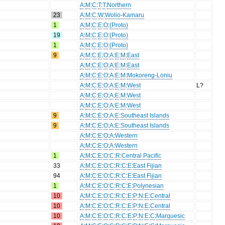
A
:
M
:
C
:
T
:
T
:
Northern
23
A
:
M
:
C
:
W
:
Wolio-Kamaru
1
A
:
M
:
C
:
E
:
O
:
(Proto)
19
A
:
M
:
C
:
E
:
O
:
(Proto)
1
A
:
M
:
C
:
E
:
O
:
(Proto)
9
A
:
M
:
C
:
E
:
O
:
A
:
E
:
M
:
East
A
:
M
:
C
:
E
:
O
:
A
:
E
:
M
:
East
A
:
M
:
C
:
E
:
O
:
A
:
E
:
M
:
Mokoreng-Loniu
A
:
M
:
C
:
E
:
O
:
A
:
E
:
M
:
West
L?
A
:
M
:
C
:
E
:
O
:
A
:
E
:
M
:
West
A
:
M
:
C
:
E
:
O
:
A
:
E
:
M
:
West
9
A
:
M
:
C
:
E
:
O
:
A
:
E
:
Southeast Islands
9
A
:
M
:
C
:
E
:
O
:
A
:
E
:
Southeast Islands
A
:
M
:
C
:
E
:
O
:
A
:
Western
A
:
M
:
C
:
E
:
O
:
A
:
Western
1
A
:
M
:
C
:
E
:
O
:
C
:
R
:
Central Pacific
33
A
:
M
:
C
:
E
:
O
:
C
:
R
:
C
:
E
:
East Fijian
94
A
:
M
:
C
:
E
:
O
:
C
:
R
:
C
:
E
:
East Fijian
1
A
:
M
:
C
:
E
:
O
:
C
:
R
:
C
:
E
:
Polynesian
10
A
:
M
:
C
:
E
:
O
:
C
:
R
:
C
:
E
:
P
:
N
:
E
:
Central
10
A
:
M
:
C
:
E
:
O
:
C
:
R
:
C
:
E
:
P
:
N
:
E
:
Central
10
A
:
M
:
C
:
E
:
O
:
C
:
R
:
C
:
E
:
P
:
N
:
E
:
C
:
Marquesic