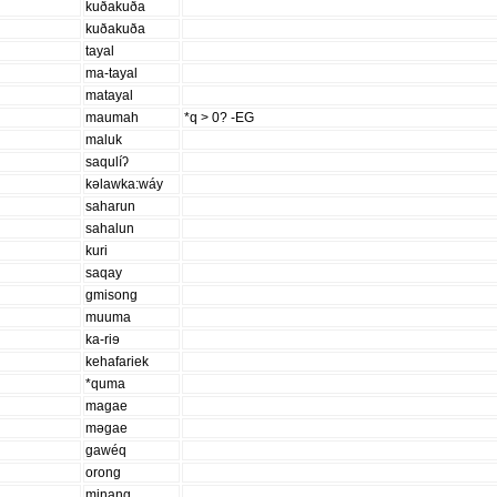
kuðakuða
kuðakuða
tayal
ma-tayal
matayal
maumah
*q > 0? -EG
maluk
saqulíʔ
kəlawka:wáy
saharun
sahalun
kuri
saqay
gmisong
muuma
ka-riɘ
kehafariek
*quma
magae
məgae
gawéq
orong
minang