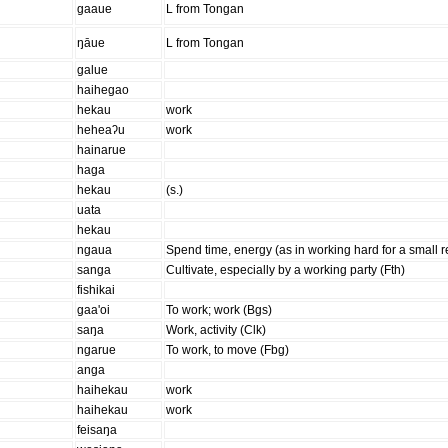
gaaue
L from Tongan
ŋāue
L from Tongan
galue
haihegao
hekau
work
heheaʔu
work
hainarue
haga
hekau
(s.)
uata
hekau
ngaua
Spend time, energy (as in working hard for a small re
sanga
Cultivate, especially by a working party (Fth)
fishikai
gaa'oi
To work; work (Bgs)
saŋa
Work, activity (Clk)
ngarue
To work, to move (Fbg)
anga
haihekau
work
haihekau
work
feisaŋa