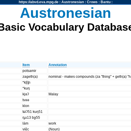
https://abvd.eva.mpg.de
:
Austronesian
:
Crows
:
Bantu
:
Austronesian
Basic Vocabulary Databas
Item
Annotation
potsamir
zageth(a)
nominal - makes compounds (za "thing" + geth(a) "h
*k[i]ɲ
*kuŋ
kjaʔ
Malay
tvəə
klon
tɕiʔ51 kuŋ51
ȵu13 ba̰55
làm
work
việc
(Noun)