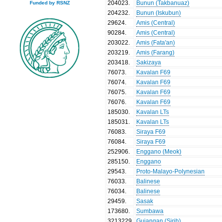
204023
.
Bunun (Takbanuaz)
Funded by RSNZ
204232
.
Bunun (Iskubun)
29624
.
Amis (Central)
90284
.
Amis (Central)
203022
.
Amis (Fata'an)
203219
.
Amis (Farang)
203418
.
Sakizaya
76073
.
Kavalan F69
76074
.
Kavalan F69
76075
.
Kavalan F69
76076
.
Kavalan F69
185030
.
Kavalan LTs
185031
.
Kavalan LTs
76083
.
Siraya F69
76084
.
Siraya F69
252906
.
Enggano (Meok)
285150
.
Enggano
29543
.
Proto-Malayo-Polynesian
76033
.
Balinese
76034
.
Balinese
29459
.
Sasak
173680
.
Sumbawa
3213229
.
Guiangan (Sirib)