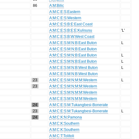
86
A
:
M
:
Bilic
A
:
M
:
C
:
E
:
S
:
Eastern
A
:
M
:
C
:
E
:
S
:
Western
A
:
M
:
C
:
E
:
S
:
B
:
E
:
East Coast
A
:
M
:
C
:
E
:
S
:
B
:
E
:
E
:
Kulisusu
'L'
A
:
M
:
C
:
E
:
S
:
B
:
W
:
West Coast
A
:
M
:
C
:
E
:
S
:
M
:
N
:
B
:
East Buton
L
A
:
M
:
C
:
E
:
S
:
M
:
N
:
B
:
East Buton
A
:
M
:
C
:
E
:
S
:
M
:
N
:
B
:
East Buton
L
A
:
M
:
C
:
E
:
S
:
M
:
N
:
B
:
East Buton
L
A
:
M
:
C
:
E
:
S
:
M
:
N
:
B
:
West Buton
L
A
:
M
:
C
:
E
:
S
:
M
:
N
:
B
:
West Buton
23
A
:
M
:
C
:
E
:
S
:
M
:
N
:
M
:
M
:
Western
L
23
A
:
M
:
C
:
E
:
S
:
M
:
N
:
M
:
M
:
Western
A
:
M
:
C
:
E
:
S
:
M
:
N
:
M
:
M
:
Western
A
:
M
:
C
:
E
:
S
:
M
:
N
:
M
:
M
:
Western
24
A
:
M
:
C
:
E
:
S
:
M
:
Tukangbesi-Bonerate
23
A
:
M
:
C
:
E
:
S
:
M
:
Tukangbesi-Bonerate
L
24
A
:
M
:
C
:
K
:
N
:
Pamona
A
:
M
:
C
:
K
:
Southern
A
:
M
:
C
:
K
:
Southern
A
:
M
:
C
:
T
:
Tolitoli