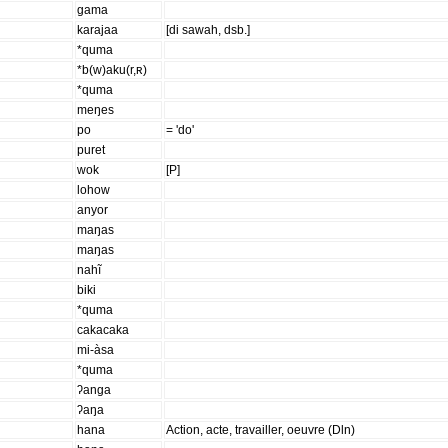
gama
karajaa
[di sawah, dsb.]
*quma
*b(w)aku(r,ʀ)
*quma
meŋes
po
= 'do'
puret
wok
[P]
lohow
anyor
maŋas
maŋas
nahĩ
biki
*quma
cakacaka
mi-àsa
*quma
ʔanga
ʔaŋa
hana
Action, acte, travailler, oeuvre (Dln)