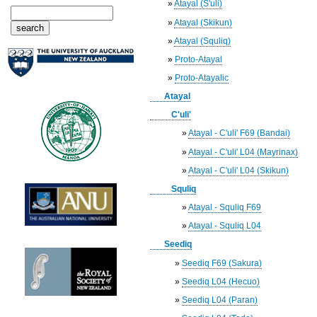
»
Atayal (S'uli)
»
Atayal (Skikun)
»
Atayal (Squliq)
»
Proto-Atayal
»
Proto-Atayalic
Atayal
C'uli'
»
Atayal - C'uli' F69 (Bandai)
»
Atayal - C'uli' L04 (Mayrinax)
»
Atayal - C'uli' L04 (Skikun)
Squliq
»
Atayal - Squliq F69
»
Atayal - Squliq L04
Seediq
»
Seediq F69 (Sakura)
»
Seediq L04 (Hecuo)
»
Seediq L04 (Paran)