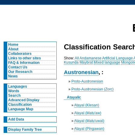
Home
Classification Searc
About
Collaborators
Show:
All
Andamanese
Artificial Language
Links to other sites
Kusunda
Maybrat
Mixed language
Mongoli
FAQ & Information
Contact Us
Austronesian
, :
Our Research
News
»
Proto-Austronesian
Languages
»
Proto-Austronesian (Zorc)
Words
Search
Atayalic
Advanced Display
Classification
»
Atayal (Klesan)
Language Map
»
Atayal (Matu'aw)
Add Data
»
Atayal (Matu'uwal)
»
Atayal (Plngawan)
Display Family Tree