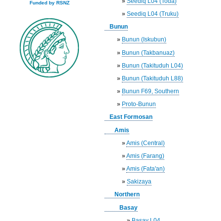
»
Seediq L04 (Toda)
Funded by RSNZ
»
Seediq L04 (Truku)
Bunun
»
Bunun (Iskubun)
»
Bunun (Takbanuaz)
»
Bunun (Takituduh L04)
»
Bunun (Takituduh L88)
»
Bunun F69, Southern
»
Proto-Bunun
East Formosan
Amis
»
Amis (Central)
»
Amis (Farang)
»
Amis (Fata'an)
»
Sakizaya
Northern
Basay
»
Basay L04