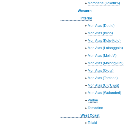
»
Moronene (Tokotu'A)
Western
Interior
»
Mori Atas (Doule)
»
Mori Atas (Impo)
»
Mori Atas (Kolo-Kolo)
»
Mori Atas (Lolonggoio)
»
Mori Atas (Molio'A)
»
Mori Atas (Molongkuni)
»
Mori Atas (Olota)
»
Mori Atas (Tambee)
»
Mori Atas (Ulu'Uwoi)
»
Mori Atas (Wulanderi)
»
Padoe
»
Tomadino
West Coast
»
Tolaki