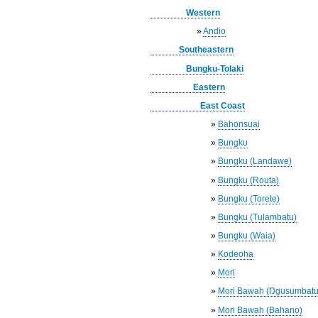
Western
»
Andio
Southeastern
Bungku-Tolaki
Eastern
East Coast
»
Bahonsuai
»
Bungku
»
Bungku (Landawe)
»
Bungku (Routa)
»
Bungku (Torete)
»
Bungku (Tulambatu)
»
Bungku (Waia)
»
Kodeoha
»
Mori
»
Mori Bawah (Ŋgusumbatu
»
Mori Bawah (Bahano)