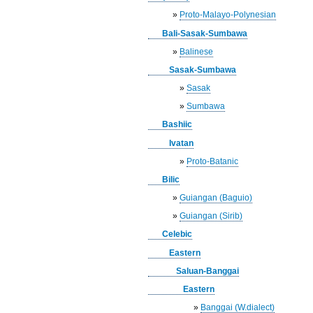
»
Proto-Malayo-Polynesian
Bali-Sasak-Sumbawa
»
Balinese
Sasak-Sumbawa
»
Sasak
»
Sumbawa
Bashiic
Ivatan
»
Proto-Batanic
Bilic
»
Guiangan (Baguio)
»
Guiangan (Sirib)
Celebic
Eastern
Saluan-Banggai
Eastern
»
Banggai (W.dialect)