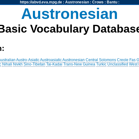
https://abvd.eva.mpg.de
:
Austronesian
:
Crows
:
Bantu
:
Austronesian
Basic Vocabulary Databas
h:
Australian
Austro-Asiatic
Austroasiatic
Austronesian
Central Solomons
Creole
Fas
G
c
Nihali
Nivkh
Sino-Tibetan
Tai-Kadai
Trans-New Guinea
Turkic
Unclassified
West