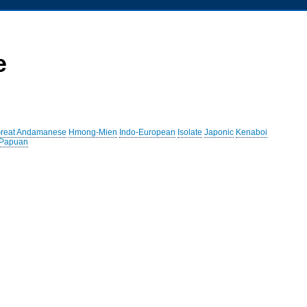
e
reat Andamanese
Hmong-Mien
Indo-European
Isolate
Japonic
Kenaboi
 Papuan