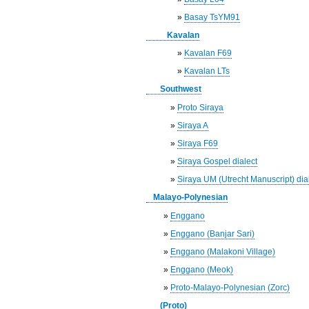
»
Basay TsYM91
Kavalan
»
Kavalan F69
»
Kavalan LTs
Southwest
»
Proto Siraya
»
Siraya A
»
Siraya F69
»
Siraya Gospel dialect
»
Siraya UM (Utrecht Manuscript) dia
Malayo-Polynesian
»
Enggano
»
Enggano (Banjar Sari)
»
Enggano (Malakoni Village)
»
Enggano (Meok)
»
Proto-Malayo-Polynesian (Zorc)
(Proto)