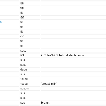
ʧiʧi
ʧiʧi
titi
ʧiʧi
t)
titi
titi
titi
čiči
titi
titi
susu
tiiʔ
in Toleeʔ & Tobaku dialects: suhu
susu
susu
dudu
susu
*susu
*susu
'breast, milk'
susu-n
sus
susu-
sus
breast