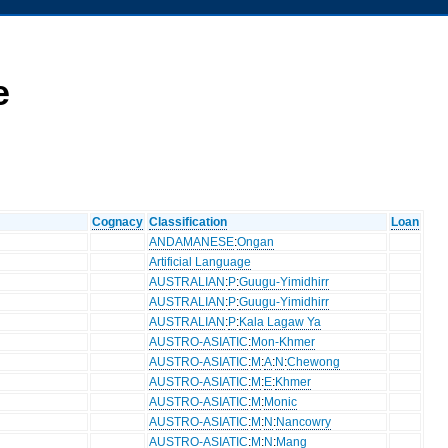
e
Cognacy
Classification
Loan
ANDAMANESE
:
Ongan
Artificial Language
AUSTRALIAN
:
P
:
Guugu-Yimidhirr
AUSTRALIAN
:
P
:
Guugu-Yimidhirr
AUSTRALIAN
:
P
:
Kala Lagaw Ya
AUSTRO-ASIATIC
:
Mon-Khmer
AUSTRO-ASIATIC
:
M
:
A
:
N
:
Chewong
AUSTRO-ASIATIC
:
M
:
E
:
Khmer
AUSTRO-ASIATIC
:
M
:
Monic
AUSTRO-ASIATIC
:
M
:
N
:
Nancowry
AUSTRO-ASIATIC
:
M
:
N
:
Mang