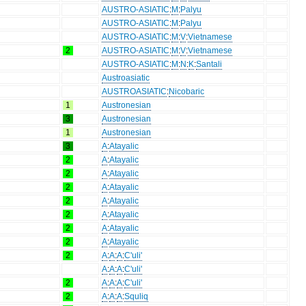
AUSTRO-ASIATIC
:
M
:
Palyu
AUSTRO-ASIATIC
:
M
:
Palyu
AUSTRO-ASIATIC
:
M
:
V
:
Vietnamese
2
AUSTRO-ASIATIC
:
M
:
V
:
Vietnamese
AUSTRO-ASIATIC
:
M
:
N
:
K
:
Santali
Austroasiatic
AUSTROASIATIC
:
Nicobaric
1
Austronesian
3
Austronesian
1
Austronesian
3
A
:
Atayalic
2
A
:
Atayalic
2
A
:
Atayalic
2
A
:
Atayalic
2
A
:
Atayalic
2
A
:
Atayalic
2
A
:
Atayalic
2
A
:
Atayalic
2
A
:
A
:
A
:
C'uli'
A
:
A
:
A
:
C'uli'
2
A
:
A
:
A
:
C'uli'
2
A
:
A
:
A
:
Squliq