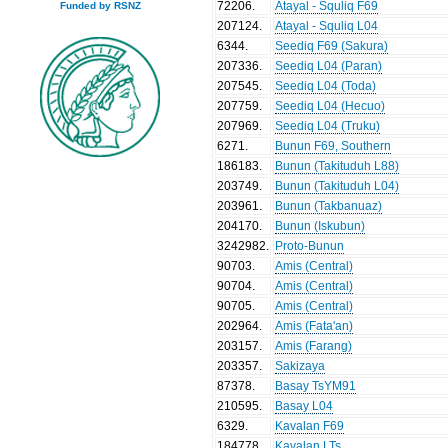
72206
.
Atayal - Squliq F69
Funded by RSNZ
207124
.
Atayal - Squliq L04
6344
.
Seediq F69 (Sakura)
207336
.
Seediq L04 (Paran)
207545
.
Seediq L04 (Toda)
207759
.
Seediq L04 (Hecuo)
207969
.
Seediq L04 (Truku)
6271
.
Bunun F69, Southern
186183
.
Bunun (Takituduh L88)
203749
.
Bunun (Takituduh L04)
203961
.
Bunun (Takbanuaz)
204170
.
Bunun (Iskubun)
3242982
.
Proto-Bunun
90703
.
Amis (Central)
90704
.
Amis (Central)
90705
.
Amis (Central)
202964
.
Amis (Fata'an)
203157
.
Amis (Farang)
203357
.
Sakizaya
87378
.
Basay TsYM91
210595
.
Basay L04
6329
.
Kavalan F69
184778
.
Kavalan LTs