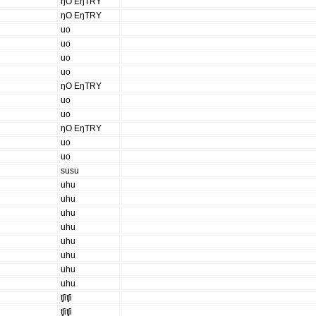
ŋO EŋTRY
ŋO EŋTRY
uo
uo
uo
uo
ŋO EŋTRY
uo
uo
ŋO EŋTRY
uo
uo
susu
uhu
uhu
uhu
uhu
uhu
uhu
uhu
uhu
ʧiʧi
ʧiʧi