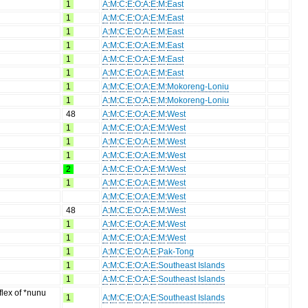
1
A
:
M
:
C
:
E
:
O
:
A
:
E
:
M
:
East
1
A
:
M
:
C
:
E
:
O
:
A
:
E
:
M
:
East
1
A
:
M
:
C
:
E
:
O
:
A
:
E
:
M
:
East
1
A
:
M
:
C
:
E
:
O
:
A
:
E
:
M
:
East
1
A
:
M
:
C
:
E
:
O
:
A
:
E
:
M
:
East
1
A
:
M
:
C
:
E
:
O
:
A
:
E
:
M
:
East
1
A
:
M
:
C
:
E
:
O
:
A
:
E
:
M
:
Mokoreng-Loniu
1
A
:
M
:
C
:
E
:
O
:
A
:
E
:
M
:
Mokoreng-Loniu
48
A
:
M
:
C
:
E
:
O
:
A
:
E
:
M
:
West
1
A
:
M
:
C
:
E
:
O
:
A
:
E
:
M
:
West
1
A
:
M
:
C
:
E
:
O
:
A
:
E
:
M
:
West
1
A
:
M
:
C
:
E
:
O
:
A
:
E
:
M
:
West
2
A
:
M
:
C
:
E
:
O
:
A
:
E
:
M
:
West
1
A
:
M
:
C
:
E
:
O
:
A
:
E
:
M
:
West
A
:
M
:
C
:
E
:
O
:
A
:
E
:
M
:
West
48
A
:
M
:
C
:
E
:
O
:
A
:
E
:
M
:
West
1
A
:
M
:
C
:
E
:
O
:
A
:
E
:
M
:
West
1
A
:
M
:
C
:
E
:
O
:
A
:
E
:
M
:
West
1
A
:
M
:
C
:
E
:
O
:
A
:
E
:
Pak-Tong
1
A
:
M
:
C
:
E
:
O
:
A
:
E
:
Southeast Islands
1
A
:
M
:
C
:
E
:
O
:
A
:
E
:
Southeast Islands
eflex of *nunu
1
A
:
M
:
C
:
E
:
O
:
A
:
E
:
Southeast Islands