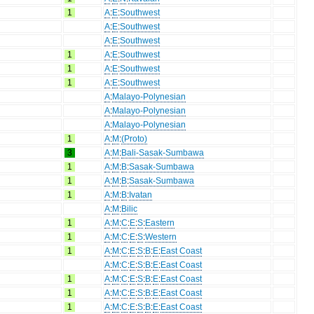
1
A
:
E
:
Southwest
A
:
E
:
Southwest
A
:
E
:
Southwest
1
A
:
E
:
Southwest
1
A
:
E
:
Southwest
1
A
:
E
:
Southwest
A
:
Malayo-Polynesian
A
:
Malayo-Polynesian
A
:
Malayo-Polynesian
1
A
:
M
:
(Proto)
3
A
:
M
:
Bali-Sasak-Sumbawa
1
A
:
M
:
B
:
Sasak-Sumbawa
1
A
:
M
:
B
:
Sasak-Sumbawa
1
A
:
M
:
B
:
Ivatan
A
:
M
:
Bilic
1
A
:
M
:
C
:
E
:
S
:
Eastern
1
A
:
M
:
C
:
E
:
S
:
Western
1
A
:
M
:
C
:
E
:
S
:
B
:
E
:
East Coast
A
:
M
:
C
:
E
:
S
:
B
:
E
:
East Coast
1
A
:
M
:
C
:
E
:
S
:
B
:
E
:
East Coast
1
A
:
M
:
C
:
E
:
S
:
B
:
E
:
East Coast
1
A
:
M
:
C
:
E
:
S
:
B
:
E
:
East Coast