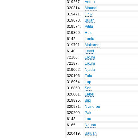
319267
.
Andra
320314
.
Mbunai
319471
.
Jiriw
319678
.
Bujan
319574
.
Pitilu
319369
.
Hus
6142
.
Loniu
319791
.
Mokaren
6140
.
Levei
72186
.
Likum
72187
.
Likum
319062
.
Njada
320106
.
Tulu
318964
.
Lup
318860
.
Sori
320001
.
Lebei
319895
.
Bipi
320981
.
Nyindrou
320209
.
Pak
6143
.
Lou
6165
.
Nauna
320419
.
Baluan