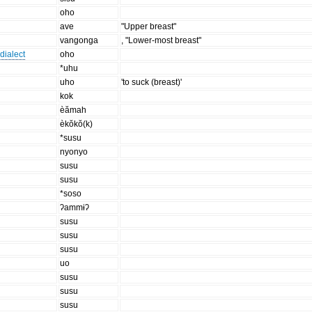
oho
ave
"Upper breast"
vangonga
, "Lower-most breast"
dialect
oho
*uhu
uho
'to suck (breast)'
kok
èămah
èkŏkŏ(k)
*susu
nyonyo
susu
susu
*soso
ʔammɨʔ
susu
susu
susu
uo
susu
susu
susu