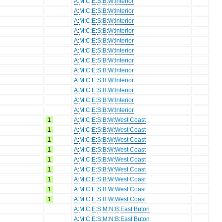
A
:
M
:
C
:
E
:
S
:
B
:
W
:
Interior
A
:
M
:
C
:
E
:
S
:
B
:
W
:
Interior
A
:
M
:
C
:
E
:
S
:
B
:
W
:
Interior
A
:
M
:
C
:
E
:
S
:
B
:
W
:
Interior
A
:
M
:
C
:
E
:
S
:
B
:
W
:
Interior
A
:
M
:
C
:
E
:
S
:
B
:
W
:
Interior
A
:
M
:
C
:
E
:
S
:
B
:
W
:
Interior
A
:
M
:
C
:
E
:
S
:
B
:
W
:
Interior
A
:
M
:
C
:
E
:
S
:
B
:
W
:
Interior
A
:
M
:
C
:
E
:
S
:
B
:
W
:
Interior
A
:
M
:
C
:
E
:
S
:
B
:
W
:
Interior
A
:
M
:
C
:
E
:
S
:
B
:
W
:
Interior
1
A
:
M
:
C
:
E
:
S
:
B
:
W
:
West Coast
1
A
:
M
:
C
:
E
:
S
:
B
:
W
:
West Coast
1
A
:
M
:
C
:
E
:
S
:
B
:
W
:
West Coast
1
A
:
M
:
C
:
E
:
S
:
B
:
W
:
West Coast
1
A
:
M
:
C
:
E
:
S
:
B
:
W
:
West Coast
1
A
:
M
:
C
:
E
:
S
:
B
:
W
:
West Coast
1
A
:
M
:
C
:
E
:
S
:
B
:
W
:
West Coast
1
A
:
M
:
C
:
E
:
S
:
B
:
W
:
West Coast
1
A
:
M
:
C
:
E
:
S
:
B
:
W
:
West Coast
A
:
M
:
C
:
E
:
S
:
M
:
N
:
B
:
East Buton
A
:
M
:
C
:
E
:
S
:
M
:
N
:
B
:
East Buton