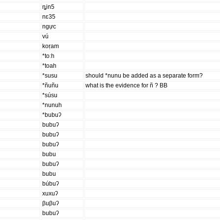
ȵin5
nɛ35
ngực
vú
koṛam
*toːh
*toah
*susu
should *nunu be added as a separate form?
*ñuñu
what is the evidence for ñ ? BB
*súsu
*nunuh
*bubuʔ
bubuʔ
bubuʔ
bubuʔ
bubu
bubuʔ
bubu
búbuʔ
xuxuʔ
βuβuʔ
bubuʔ