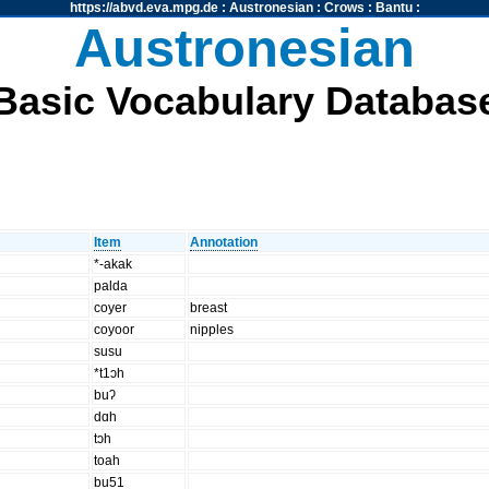
https://abvd.eva.mpg.de
:
Austronesian
:
Crows
:
Bantu
:
Austronesian
Basic Vocabulary Databas
Item
Annotation
*-akak
palda
coyer
breast
coyoor
nipples
susu
*t1ɔh
buʔ
dɑh
tɔh
toah
bu51