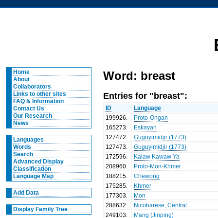
Home
Word: breast
About
Collaborators
Entries for "breast":
Links to other sites
FAQ & Information
ID
Language
Contact Us
Our Research
199926
.
Proto-Ongan
News
165273
.
Eskayan
127472
.
Guguyimidjir (1773)
Languages
127473
.
Guguyimidjir (1773)
Words
Search
172596
.
Kalaw Kawaw Ya
Advanced Display
208960
.
Proto-Mon-Khmer
Classification
188215
.
Chewong
Language Map
175285
.
Khmer
Add Data
177303
.
Mon
288632
.
Nicobarese, Central
Display Family Tree
249103
.
Mang (Jinping)