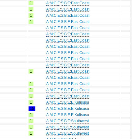
1
A
:
M
:
C
:
E
:
S
:
B
:
E
:
East Coast
1
A
:
M
:
C
:
E
:
S
:
B
:
E
:
East Coast
1
A
:
M
:
C
:
E
:
S
:
B
:
E
:
East Coast
1
A
:
M
:
C
:
E
:
S
:
B
:
E
:
East Coast
A
:
M
:
C
:
E
:
S
:
B
:
E
:
East Coast
A
:
M
:
C
:
E
:
S
:
B
:
E
:
East Coast
A
:
M
:
C
:
E
:
S
:
B
:
E
:
East Coast
A
:
M
:
C
:
E
:
S
:
B
:
E
:
East Coast
A
:
M
:
C
:
E
:
S
:
B
:
E
:
East Coast
A
:
M
:
C
:
E
:
S
:
B
:
E
:
East Coast
A
:
M
:
C
:
E
:
S
:
B
:
E
:
East Coast
1
A
:
M
:
C
:
E
:
S
:
B
:
E
:
East Coast
A
:
M
:
C
:
E
:
S
:
B
:
E
:
East Coast
1
A
:
M
:
C
:
E
:
S
:
B
:
E
:
East Coast
1
A
:
M
:
C
:
E
:
S
:
B
:
E
:
East Coast
1
A
:
M
:
C
:
E
:
S
:
B
:
E
:
East Coast
1
A
:
M
:
C
:
E
:
S
:
B
:
E
:
E
:
Kulisusu
15
A
:
M
:
C
:
E
:
S
:
B
:
E
:
E
:
Kulisusu
1
A
:
M
:
C
:
E
:
S
:
B
:
E
:
E
:
Kulisusu
1
A
:
M
:
C
:
E
:
S
:
B
:
E
:
Southwest
1
A
:
M
:
C
:
E
:
S
:
B
:
E
:
Southwest
1
A
:
M
:
C
:
E
:
S
:
B
:
E
:
Southwest